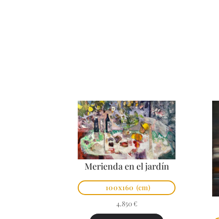
Merienda en el jardín
100x160
(cm)
4.850
€