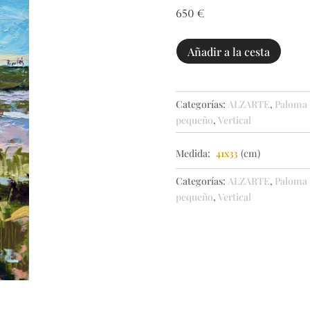
650
€
Torre
Añadir a la cesta
Guadiaro
cantidad
Categorías:
ALZARTE
,
Paloma 
pequeño
,
Vertical
Medida:
41x33
(cm)
Categorías:
ALZARTE
,
Paloma 
pequeño
,
Vertical