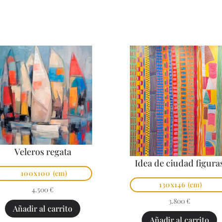
Veleros regata
Idea de ciudad figura
100x100
(cm)
130x146
(cm)
4.500
€
3.800
€
Añadir al carrito
Añadir al carrito