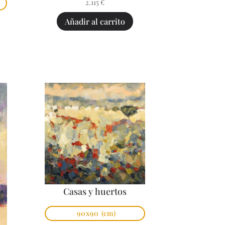
2.115
€
Añadir al carrito
Casas y huertos
90x90
(cm)