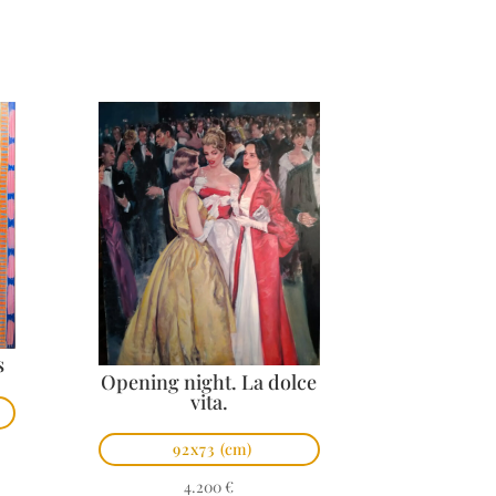
s
Opening night. La dolce
vita.
92x73
(cm)
4.200
€