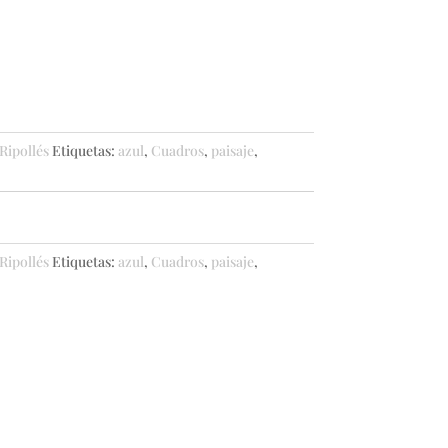
Ripollés
Etiquetas:
azul
,
Cuadros
,
paisaje
,
Ripollés
Etiquetas:
azul
,
Cuadros
,
paisaje
,