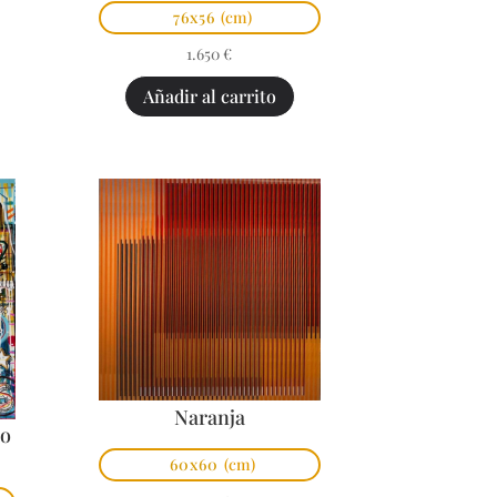
76x56
(cm)
1.650
€
Añadir al carrito
Naranja
po
60x60
(cm)