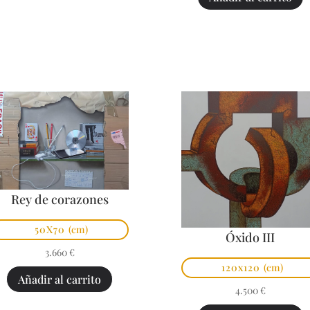
Rey de corazones
50X70
(cm)
Óxido III
3.660
€
120x120
(cm)
Añadir al carrito
4.500
€