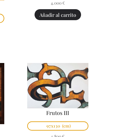
4.000
€
Añadir al carrito
Frutos III
97x130
(cm)
4.800
€