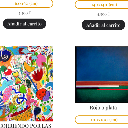
162x162
(cm)
140x140
(cm)
5.500
€
4.500
€
Añadir al carrito
Añadir al carrito
Rojo o plata
100x100
(cm)
CORRIENDO POR LAS