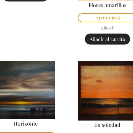
Flores amarillas
73x100
(cm)
3.800
€
Añadir al carrito
Horizonte
En soledad