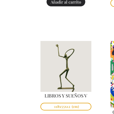
Añadir al carrito
LIBROS Y SUEÑOS V
118x55x12
(cm)