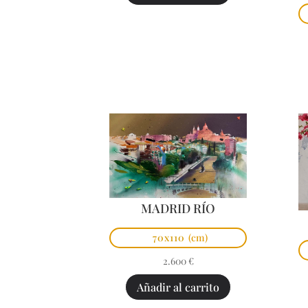
MADRID RÍO
70x110
(cm)
2.600
€
Añadir al carrito