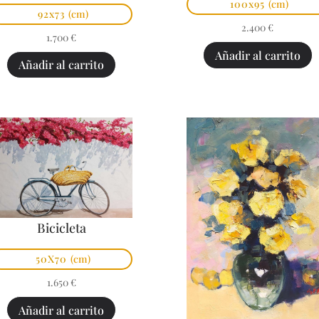
100x95
(cm)
92x73
(cm)
2.400
€
1.700
€
Añadir al carrito
Añadir al carrito
Bicicleta
50X70
(cm)
1.650
€
Añadir al carrito