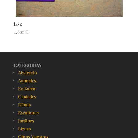
Jazz
4.600
€
CATEGORÍAS
Abstracto
Animales
En Barro
Ciudades
Dibujo
Esculturas
Jardines
Lienzo
Obras Maestras