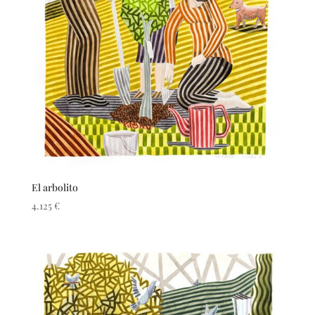
El arbolito
4.125
€