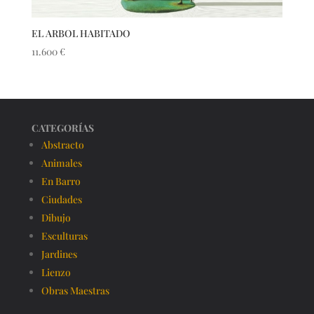
EL ARBOL HABITADO
11.600
€
CATEGORÍAS
Abstracto
Animales
En Barro
Ciudades
Dibujo
Esculturas
Jardines
Lienzo
Obras Maestras