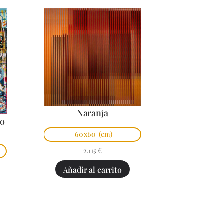
Naranja
po
60x60
(cm)
2.115
€
Añadir al carrito