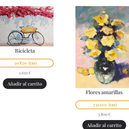
Bicicleta
50X70
(cm)
1.650
€
Añadir al carrito
Flores amarillas
73x100
(cm)
3.800
€
Añadir al carrito