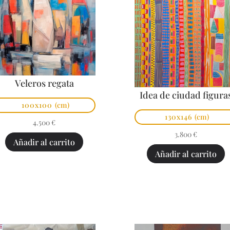
Veleros regata
Idea de ciudad figura
100x100
(cm)
130x146
(cm)
4.500
€
3.800
€
Añadir al carrito
Añadir al carrito