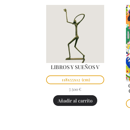
LIBROS Y SUEÑOS V
118x55x12
(cm)
7.500
€
Añadir al carrito