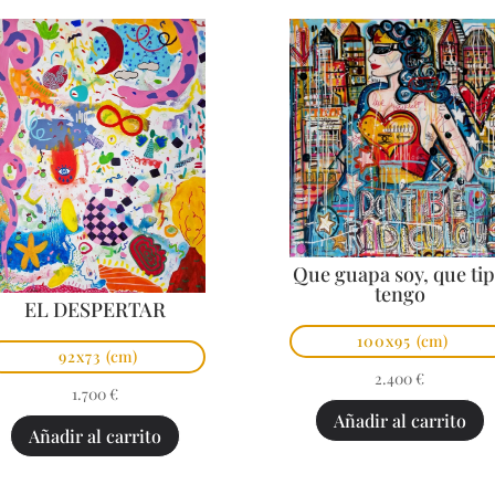
Que guapa soy, que ti
tengo
EL DESPERTAR
100x95
(cm)
92x73
(cm)
2.400
€
1.700
€
Añadir al carrito
Añadir al carrito