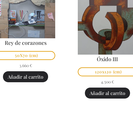
Rey de corazones
50X70
(cm)
Óxido III
3.660
€
120x120
(cm)
Añadir al carrito
4.500
€
Añadir al carrito