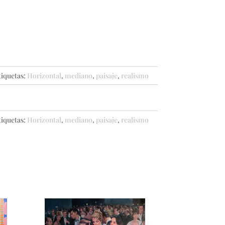
tiquetas:
Horizontal
,
mediano
,
paisaje
,
realismo
tiquetas:
Horizontal
,
mediano
,
paisaje
,
realismo