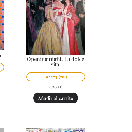
s
Opening night. La dolce
vita.
92x73
(cm)
4.200
€
Añadir al carrito