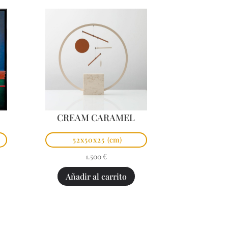
CREAM CARAMEL
52x50x25
(cm)
1.500
€
Añadir al carrito