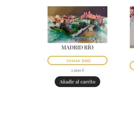
MADRID RÍO
70x110
(cm)
2.600
€
Añadir al carrito