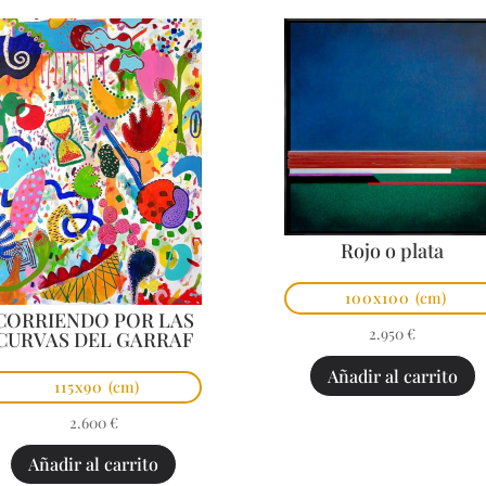
Rojo o plata
100x100
(cm)
CORRIENDO POR LAS
2.950
€
CURVAS DEL GARRAF
Añadir al carrito
115x90
(cm)
2.600
€
Añadir al carrito