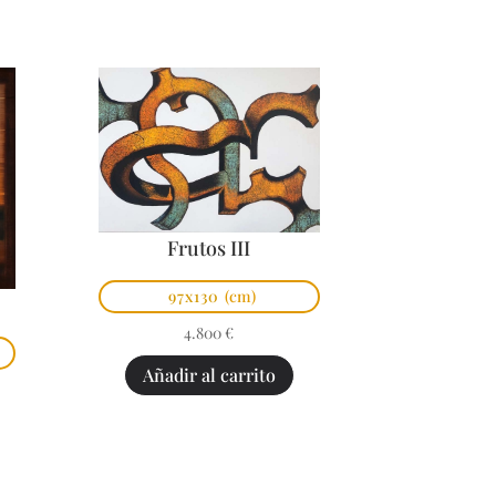
Frutos III
97x130
(cm)
4.800
€
Añadir al carrito