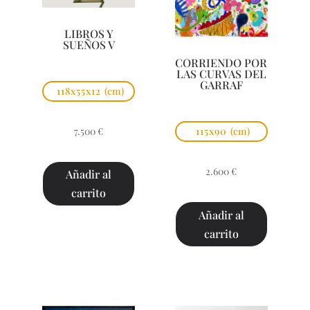
LIBROS Y
SUEÑOS V
CORRIENDO POR
LAS CURVAS DEL
GARRAF
118x55x12
(cm)
7.500
€
115x90
(cm)
2.600
€
Añadir al
carrito
Añadir al
carrito