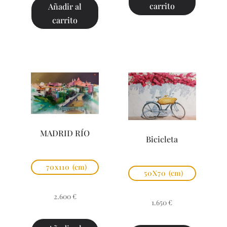
carrito
Añadir al
carrito
MADRID RÍO
Bicicleta
70x110
(cm)
50X70
(cm)
2.600
€
1.650
€