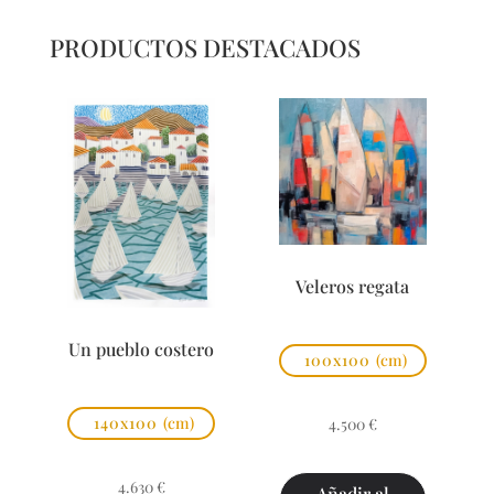
PRODUCTOS DESTACADOS
Veleros regata
Un pueblo costero
100x100
(cm)
140x100
(cm)
4.500
€
4.630
€
Añadir al