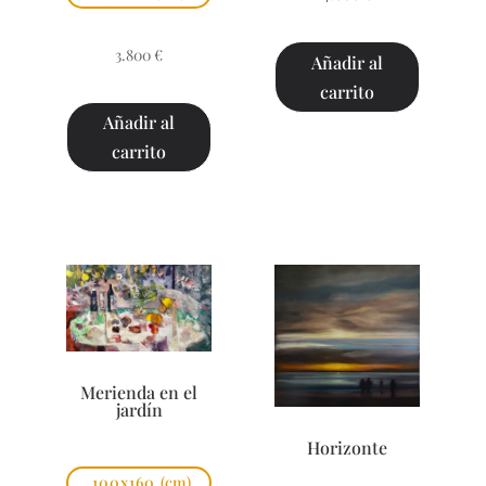
3.800
€
Añadir al
carrito
Añadir al
carrito
Merienda en el
jardín
Horizonte
100x160
(cm)