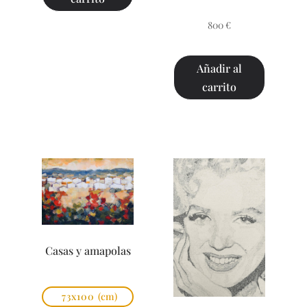
800
€
Añadir al
carrito
Casas y amapolas
73x100
(cm)