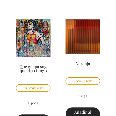
Naranja
Que guapa soy,
que tipo tengo
60x60
(cm)
100x95
(cm)
2.115
€
2.400
€
Añadir al