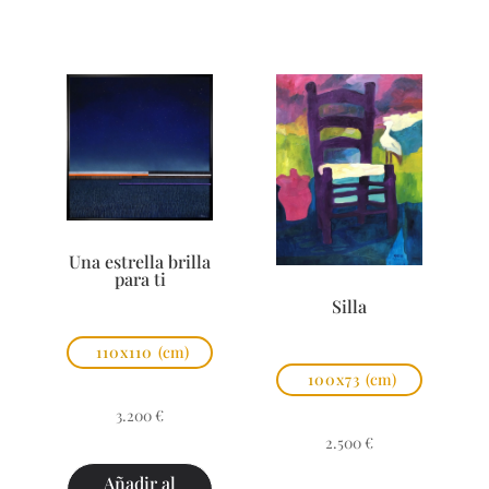
Una estrella brilla
para ti
Silla
110x110
(cm)
100x73
(cm)
3.200
€
2.500
€
Añadir al