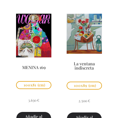
La ventana
MENINA 169
indiscreta
100x81
(cm)
100x89
(cm)
3.630
€
2.500
€
Añadir al
Añadir al