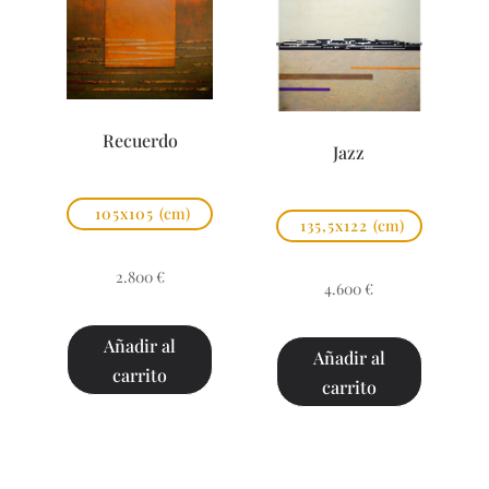
Recuerdo
Jazz
105x105
(cm)
135,5x122
(cm)
2.800
€
4.600
€
Añadir al
Añadir al
carrito
carrito