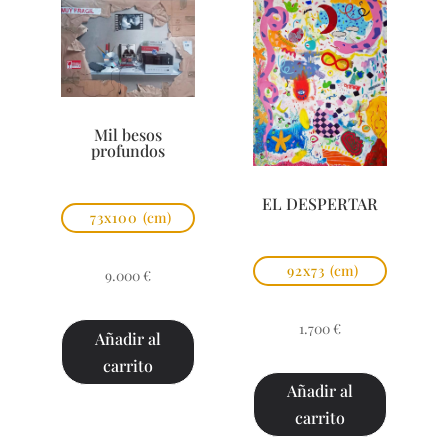
Mil besos
profundos
EL DESPERTAR
73x100
(cm)
92x73
(cm)
9.000
€
1.700
€
Añadir al
carrito
Añadir al
carrito