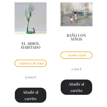
BAÑO CON
NIÑOS
EL ARBOL
HABITADO
50x60
(cm)
156x60x38
(cm)
2.500
€
11.600
€
Añadir al
carrito
Añadir al
carrito