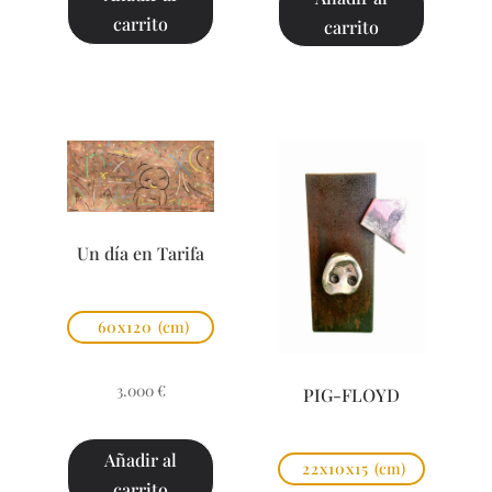
carrito
carrito
Un día en Tarifa
60x120
(cm)
3.000
€
PIG-FLOYD
Añadir al
22x10x15
(cm)
carrito