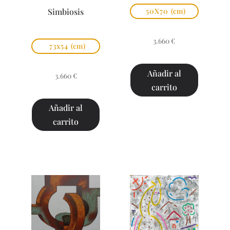
Simbiosis
50X70
(cm)
3.660
€
73x54
(cm)
Añadir al
3.660
€
carrito
Añadir al
carrito