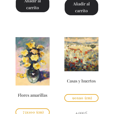
Añadir al
Añadir al
carrito
carrito
Casas y huertos
Flores amarillas
90x90
(cm)
73x100
(cm)
4.000
€