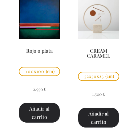
Rojo o plata
CREAM
CARAMEL
100x100
(cm)
52x50x25
(cm)
2.950
€
1.500
€
Añadir al
Añadir al
carrito
carrito