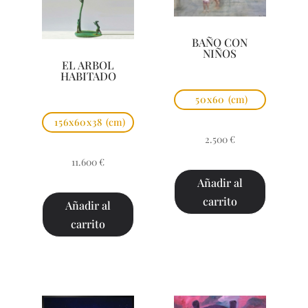
BAÑO CON
NIÑOS
EL ARBOL
HABITADO
50x60
(cm)
156x60x38
(cm)
2.500
€
11.600
€
Añadir al
carrito
Añadir al
carrito