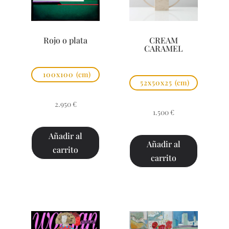
Rojo o plata
CREAM
CARAMEL
100x100
(cm)
52x50x25
(cm)
2.950
€
1.500
€
Añadir al
Añadir al
carrito
carrito