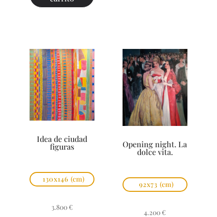
Idea de ciudad
Opening night. La
figuras
dolce vita.
130x146
(cm)
92x73
(cm)
3.800
€
4.200
€