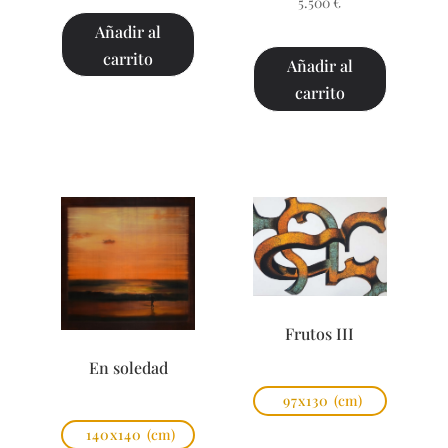
5.500
€
Añadir al
carrito
Añadir al
carrito
Frutos III
En soledad
97x130
(cm)
140x140
(cm)