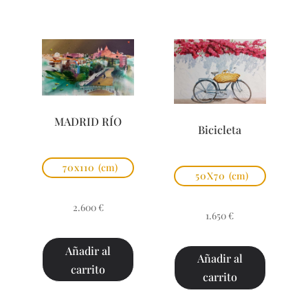
MADRID RÍO
Bicicleta
70x110
(cm)
50X70
(cm)
2.600
€
1.650
€
Añadir al
Añadir al
carrito
carrito