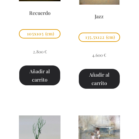
Recuerdo
Jazz
105x105
(cm)
135,5x122
(cm)
2.800
€
4.600
€
Añadir al
Añadir al
carrito
carrito