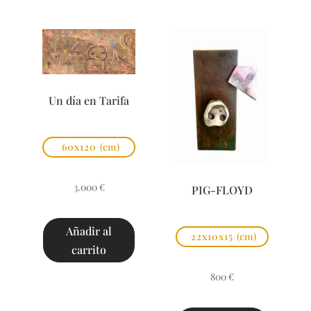
Un día en Tarifa
60x120
(cm)
3.000
€
PIG-FLOYD
Añadir al
22x10x15
(cm)
carrito
800
€