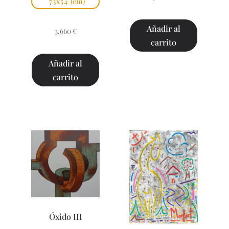
73x54
(cm)
Añadir al
3.660
€
carrito
Añadir al
carrito
Óxido III