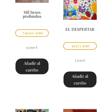
Mil besos
profundos
EL DESPERTAR
73x100
(cm)
92x73
(cm)
9.000
€
1.700
€
Añadir al
carrito
Añadir al
carrito