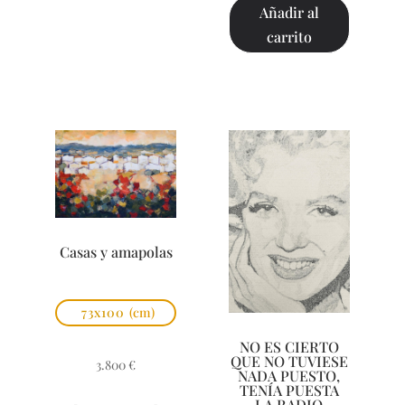
Añadir al
carrito
Casas y amapolas
73x100
(cm)
NO ES CIERTO
QUE NO TUVIESE
3.800
€
NADA PUESTO,
TENÍA PUESTA
LA RADIO