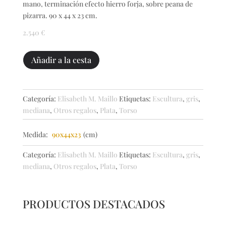
mano, terminación efecto hierro forja, sobre peana de
pizarra. 90 x 44 x 23 cm.
2.540
€
PACTOS
Añadir a la cesta
cantidad
Categoría:
Elisabeth M. Maillo
Etiquetas:
Escultura
,
gris
,
mediana
,
Otros regalos
,
Plata
,
Torso
Medida:
90x44x23
(cm)
Categoría:
Elisabeth M. Maillo
Etiquetas:
Escultura
,
gris
,
mediana
,
Otros regalos
,
Plata
,
Torso
PRODUCTOS DESTACADOS