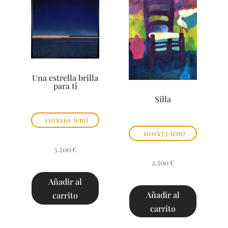
Una estrella brilla
para ti
Silla
110x110
(cm)
100x73
(cm)
3.200
€
2.500
€
Añadir al
Añadir al
carrito
carrito