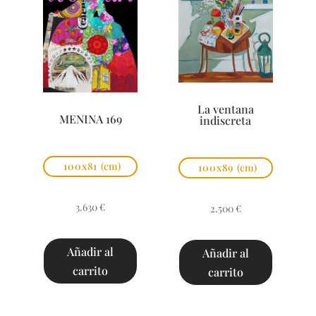
La ventana
MENINA 169
indiscreta
100x81
(cm)
100x89
(cm)
3.630
€
2.500
€
Añadir al
Añadir al
carrito
carrito