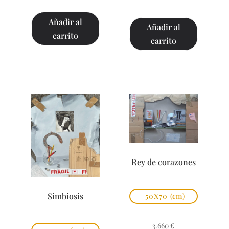
Añadir al
Añadir al
carrito
carrito
Rey de corazones
Simbiosis
50X70
(cm)
3.660
€