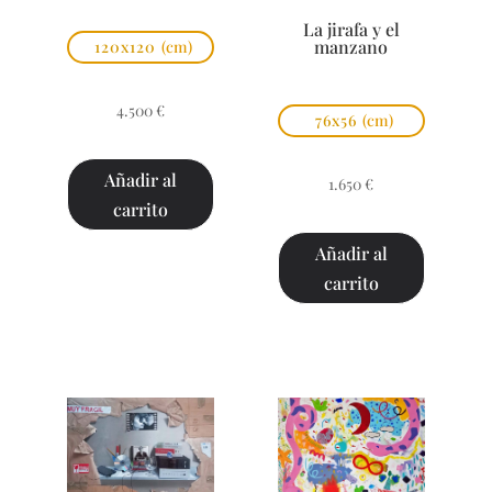
La jirafa y el
manzano
120x120
(cm)
4.500
€
76x56
(cm)
Añadir al
1.650
€
carrito
Añadir al
carrito