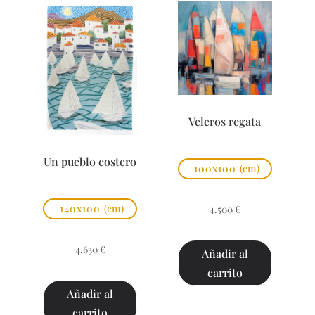
Veleros regata
Un pueblo costero
100x100
(cm)
140x100
(cm)
4.500
€
4.630
€
Añadir al
carrito
Añadir al
carrito