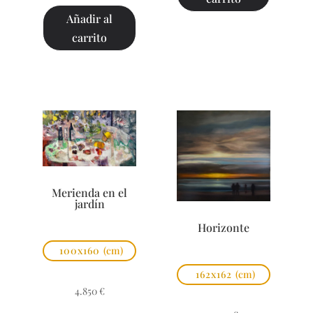
Añadir al
carrito
Merienda en el
jardín
Horizonte
100x160
(cm)
162x162
(cm)
4.850
€