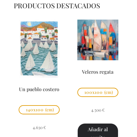
PRODUCTOS DESTACADOS
Veleros regata
Un pueblo costero
100x100
(cm)
140x100
(cm)
4.500
€
4.630
€
Añadir al