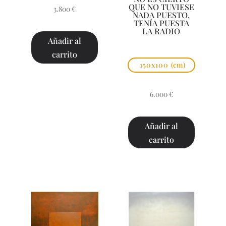
QUE NO TUVIESE
3.800
€
NADA PUESTO,
TENÍA PUESTA
LA RADIO
Añadir al
carrito
150x100
(cm)
6.000
€
Añadir al
carrito