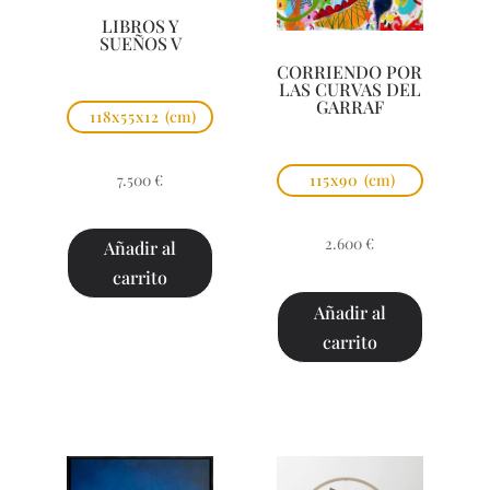
LIBROS Y
SUEÑOS V
CORRIENDO POR
LAS CURVAS DEL
GARRAF
118x55x12
(cm)
7.500
€
115x90
(cm)
2.600
€
Añadir al
carrito
Añadir al
carrito