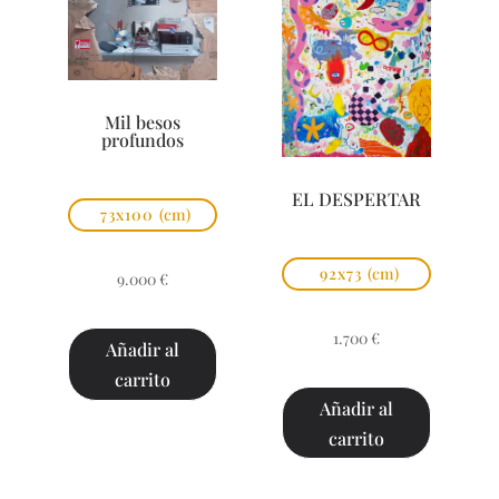
Mil besos
profundos
EL DESPERTAR
73x100
(cm)
92x73
(cm)
9.000
€
1.700
€
Añadir al
carrito
Añadir al
carrito