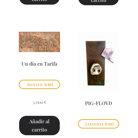
Un día en Tarifa
60x120
(cm)
3.000
€
PIG-FLOYD
Añadir al
22x10x15
(cm)
carrito