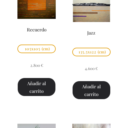
Recuerdo
Jazz
105x105
(cm)
135,5x122
(cm)
2.800
€
4.600
€
Añadir al
Añadir al
carrito
carrito