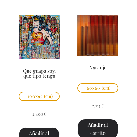
Naranja
Que guapa soy,
que tipo tengo
60x60
(cm)
100x95
(cm)
2.115
€
2.400
€
Añadir al
carrito
Añadir al