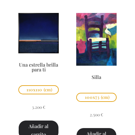
Una estrella brilla
para ti
Silla
110x110
(cm)
100x73
(cm)
3.200
€
2.500
€
Añadir al
Añadir al
carrito