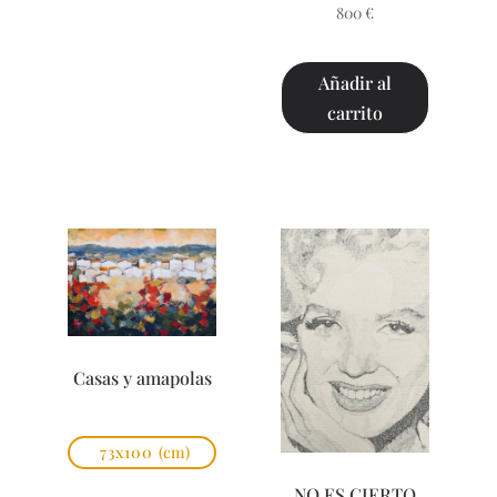
800
€
Añadir al
carrito
Casas y amapolas
73x100
(cm)
NO ES CIERTO