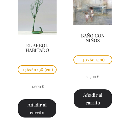
BAÑO CON
NIÑOS
EL ARBOL
HABITADO
50x60
(cm)
156x60x38
(cm)
2.500
€
11.600
€
Añadir al
carrito
Añadir al
carrito