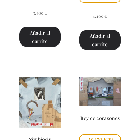
3.800
€
4.200
€
Añadir al
Añadir al
carrito
carrito
Rey de corazones
Simbiosis
50X70
(cm)