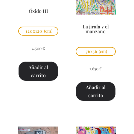
Óxido III
La jirafa y el
manzano
120x120
(cm)
4.500
€
76x56
(cm)
Añadir al
1.650
€
carrito
Añadir al
carrito