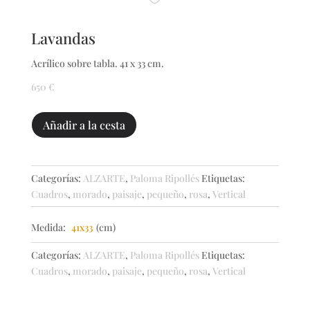
Lavandas
Acrílico sobre tabla. 41 x 33 cm.
650
€
Lavandas
Añadir a la cesta
cantidad
Categorías:
ALZARTE
,
Paloma Ripollés
Etiquetas:
Cuadros
,
morado
,
paisaje
,
pequeño
,
rosa
,
Vertical
Medida:
41x33
(cm)
Categorías:
ALZARTE
,
Paloma Ripollés
Etiquetas:
Cuadros
,
morado
,
paisaje
,
pequeño
,
rosa
,
Vertical