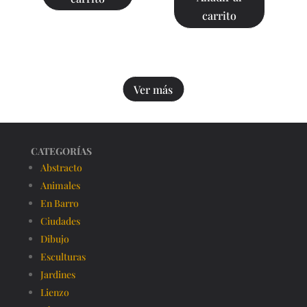
carrito
Ver más
CATEGORÍAS
Abstracto
Animales
En Barro
Ciudades
Dibujo
Esculturas
Jardines
Lienzo