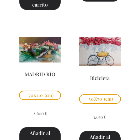
carrito
MADRID RÍO
Bicicleta
70x110
(cm)
50X70
(cm)
2.600
€
1.650
€
Añadir al
Añadir al