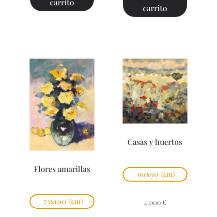
carrito
carrito
Casas y huertos
Flores amarillas
90x90
(cm)
73x100
(cm)
4.000
€