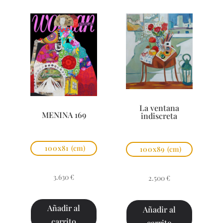
La ventana
MENINA 169
indiscreta
100x81
(cm)
100x89
(cm)
3.630
€
2.500
€
Añadir al
Añadir al
carrito
carrito