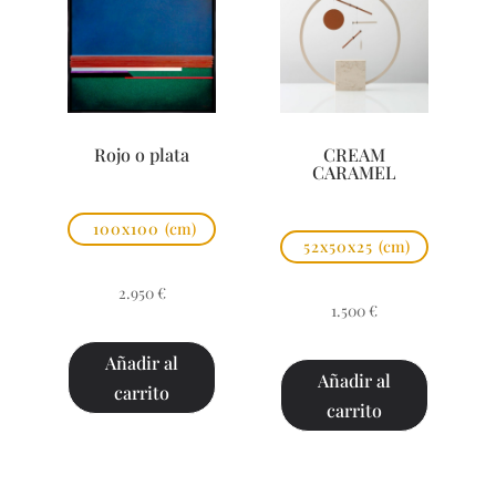
Rojo o plata
CREAM
CARAMEL
100x100
(cm)
52x50x25
(cm)
2.950
€
1.500
€
Añadir al
Añadir al
carrito
carrito