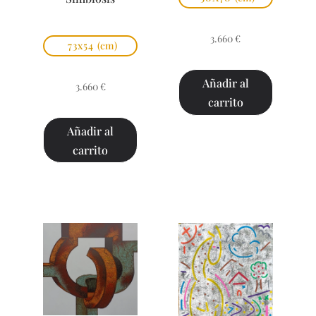
3.660
€
73x54
(cm)
Añadir al
3.660
€
carrito
Añadir al
carrito