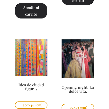
carrito
Añadir al
carrito
Idea de ciudad
Opening night. La
figuras
dolce vita.
130x146
(cm)
92x73
(cm)