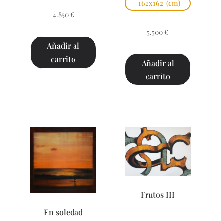
162x162
(cm)
4.850
€
5.500
€
Añadir al
carrito
Añadir al
carrito
Frutos III
En soledad