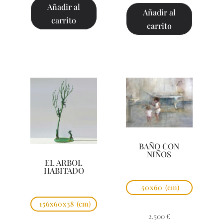
Añadir al
Añadir al
carrito
carrito
BAÑO CON
NIÑOS
EL ARBOL
HABITADO
50x60
(cm)
156x60x38
(cm)
2.500
€