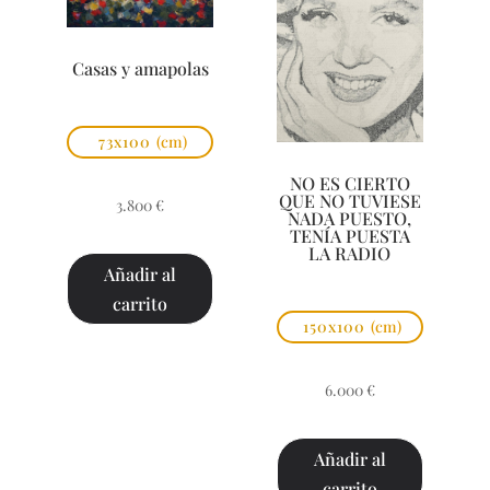
Casas y amapolas
73x100
(cm)
NO ES CIERTO
QUE NO TUVIESE
3.800
€
NADA PUESTO,
TENÍA PUESTA
LA RADIO
Añadir al
carrito
150x100
(cm)
6.000
€
Añadir al
carrito