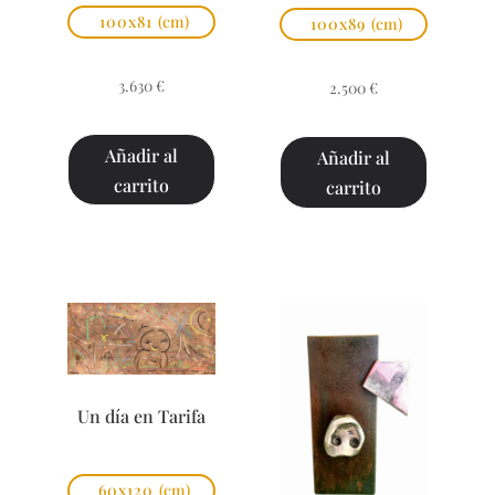
100x81
(cm)
100x89
(cm)
3.630
€
2.500
€
Añadir al
Añadir al
carrito
carrito
Un día en Tarifa
60x120
(cm)