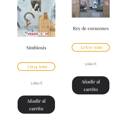
Rey de corazones
Simbiosis
50X70
(cm)
3.660
€
73x54
(cm)
Añadir al
3.660
€
carrito
Añadir al
carrito