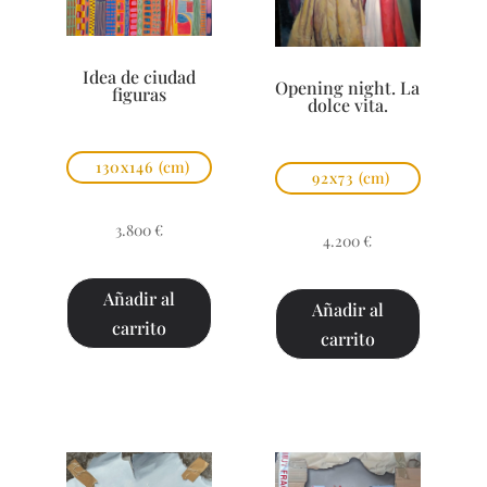
Idea de ciudad
Opening night. La
figuras
dolce vita.
130x146
(cm)
92x73
(cm)
3.800
€
4.200
€
Añadir al
Añadir al
carrito
carrito