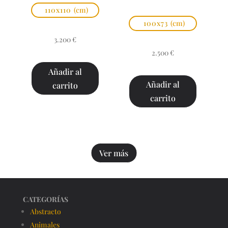
110x110
(cm)
100x73
(cm)
3.200
€
2.500
€
Añadir al
Añadir al
carrito
carrito
Ver más
CATEGORÍAS
Abstracto
Animales