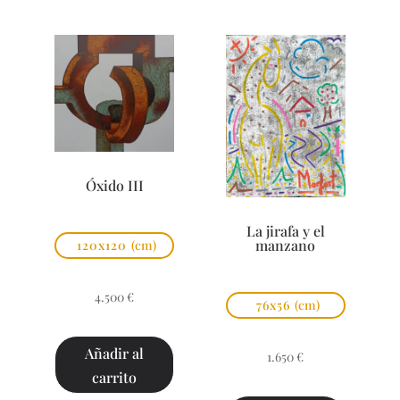
Óxido III
La jirafa y el
manzano
120x120
(cm)
4.500
€
76x56
(cm)
Añadir al
1.650
€
carrito