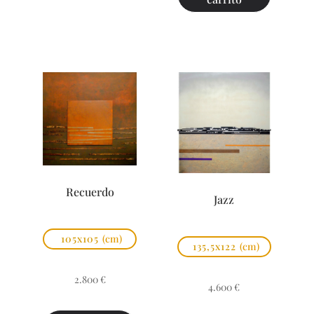
Recuerdo
Jazz
105x105
(cm)
135,5x122
(cm)
2.800
€
4.600
€