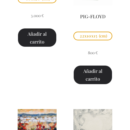
3.000
€
PIG-FLOYD
Añadir al
22x10x15
(cm)
carrito
800
€
Añadir al
carrito