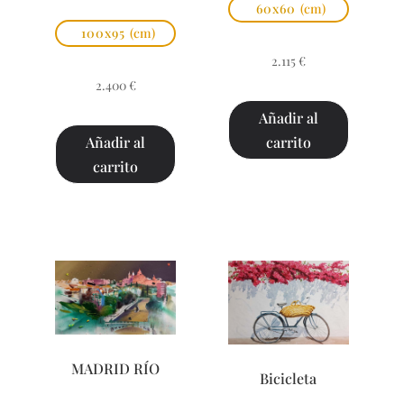
60x60
(cm)
100x95
(cm)
2.115
€
2.400
€
Añadir al
carrito
Añadir al
carrito
MADRID RÍO
Bicicleta