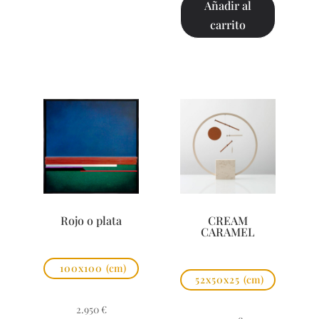
Añadir al
carrito
Rojo o plata
CREAM
CARAMEL
100x100
(cm)
52x50x25
(cm)
2.950
€