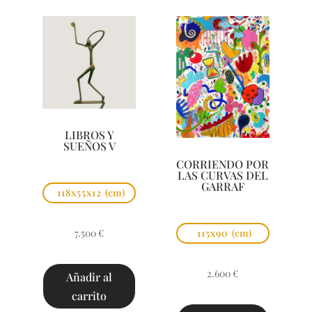
LIBROS Y
SUEÑOS V
CORRIENDO POR
LAS CURVAS DEL
GARRAF
118x55x12
(cm)
7.500
€
115x90
(cm)
2.600
€
Añadir al
carrito