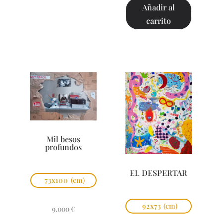
Añadir al
carrito
Mil besos
profundos
EL DESPERTAR
73x100
(cm)
92x73
(cm)
9.000
€