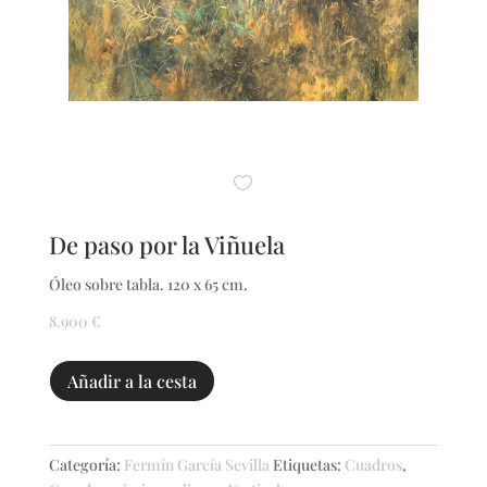
De paso por la Viñuela
Óleo sobre tabla. 120 x 65 cm.
8.900
€
De
Añadir a la cesta
paso
por
la
Categoría:
Fermín García Sevilla
Etiquetas:
Cuadros
,
Viñuela