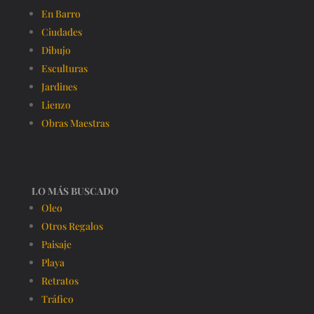
En Barro
Ciudades
Dibujo
Esculturas
Jardines
Lienzo
Obras Maestras
LO MÁS BUSCADO
Oleo
Otros Regalos
Paisaje
Playa
Retratos
Tráfico