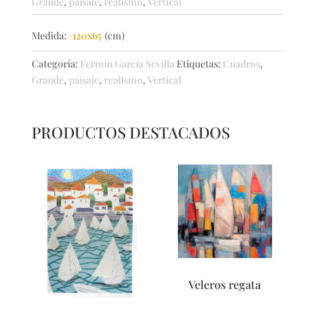
Grande
,
paisaje
,
realismo
,
Vertical
cantidad
Medida:
120x65
(cm)
Categoría:
Fermín García Sevilla
Etiquetas:
Cuadros
,
Grande
,
paisaje
,
realismo
,
Vertical
PRODUCTOS DESTACADOS
Veleros regata