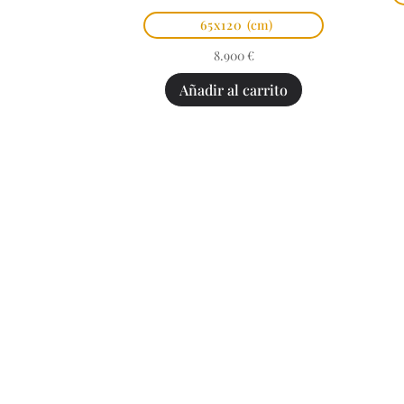
65x120
(cm)
8.900
€
Añadir al carrito