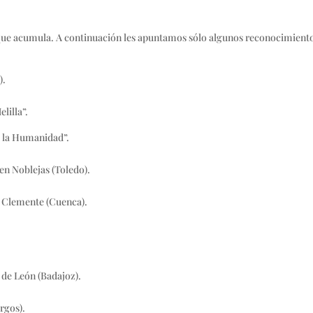
 que acumula. A continuación les apuntamos sólo algunos reconocimient
).
lilla”.
e la Humanidad”.
.
en Noblejas (Toledo).
n Clemente (Cuenca).
.
de León (Badajoz).
rgos).