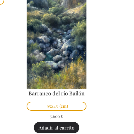
Barranco del rio Bailón
95x45
(cm)
5.600
€
Añadir al carrito