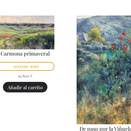
Carmona primaveral
110x190
(cm)
19.800
€
Añadir al carrito
De paso por la Viñuel