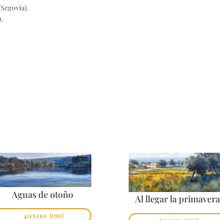
(Segovia).
).
Aguas de otoño
Al llegar la primaver
40x110
(cm)