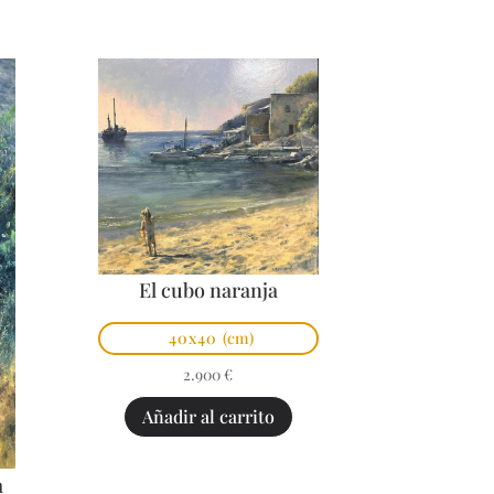
El cubo naranja
40x40
(cm)
2.900
€
Añadir al carrito
a