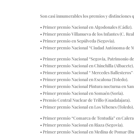
Son casi innumerables los premios y distinciones
• Primer premio Nacional en Algodonales (Cádiz).
• Primer premio Villanueva de los Infantes (C. Real
• Primer premio en Sepúlveda (Segovia).
• Primer premio Nacional “Ciudad Autónoma de Me
• Primer premio Nacional “Segovia, Patrimonio d
• Primer premio Nacional en Chinchilla (Albacete)
• Primer premio Nacional “ Mercedes Ballesteros” 
• Primer premio Nacional en Escalona (Toledo).
• Primer premio Nacional Pintura nocturna en Sa
• Primer premio Nacional en Somaén (Soria).
• Premio Central Nuclear de Trillo (Guadalajara).
• Primer premio Nacional en Los Yébenes (Toledo)
• Primer premio “Comarca de Tentudía” en Calera 
• Primer premio Nacional en Riaza (Segovia).
• Primer premio Nacional en Medina de Pomar (Bu