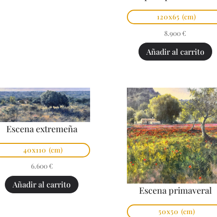
120x65
(cm)
8.900
€
Añadir al carrito
Escena extremeña
40x110
(cm)
6.600
€
Añadir al carrito
Escena primaveral
50x50
(cm)