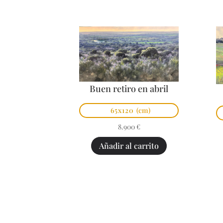
Buen retiro en abril
65x120
(cm)
8.900
€
Añadir al carrito