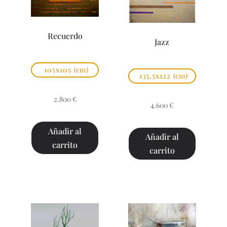
Recuerdo
Jazz
105x105
(cm)
135,5x122
(cm)
2.800
€
4.600
€
Añadir al
Añadir al
carrito
carrito