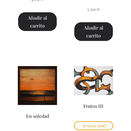
5.500
€
Añadir al
carrito
Añadir al
carrito
Frutos III
En soledad
97x130
(cm)