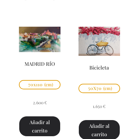
MADRID RÍO
Bicicleta
70x110
(cm)
50X70
(cm)
2.600
€
1.650
€
Añadir al
Añadir al
carrito
carrito