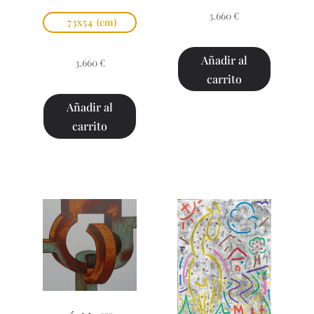
3.660
€
73x54
(cm)
Añadir al
3.660
€
carrito
Añadir al
carrito