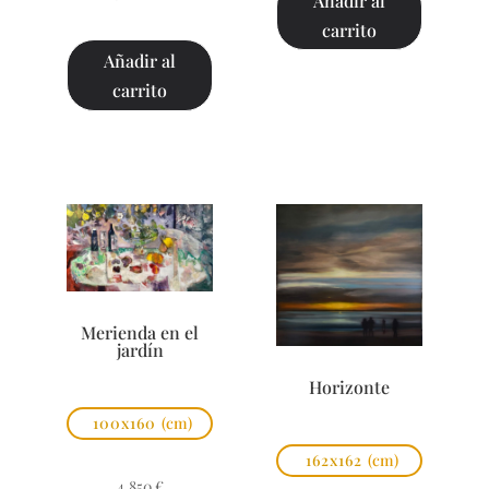
Añadir al
carrito
Añadir al
carrito
Merienda en el
jardín
Horizonte
100x160
(cm)
162x162
(cm)
4.850
€