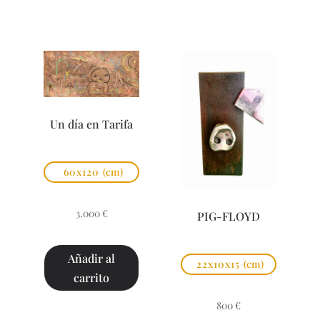
Un día en Tarifa
60x120
(cm)
3.000
€
PIG-FLOYD
Añadir al
22x10x15
(cm)
carrito
800
€