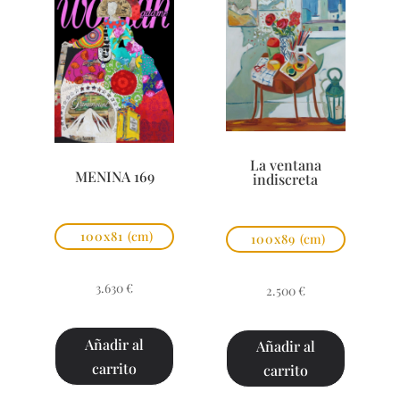
La ventana
MENINA 169
indiscreta
100x81
(cm)
100x89
(cm)
3.630
€
2.500
€
Añadir al
Añadir al
carrito
carrito