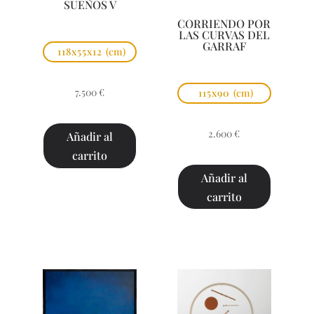
SUEÑOS V
CORRIENDO POR
LAS CURVAS DEL
GARRAF
118x55x12
(cm)
7.500
€
115x90
(cm)
2.600
€
Añadir al
carrito
Añadir al
carrito