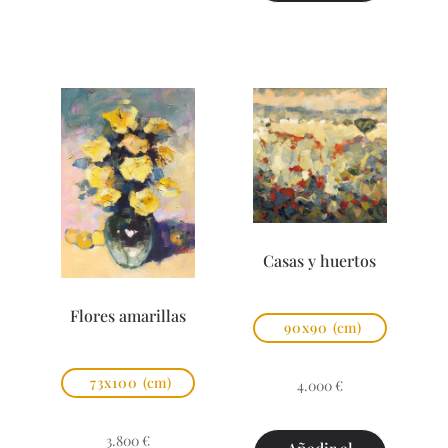
Casas y huertos
Flores amarillas
90x90
(cm)
73x100
(cm)
4.000
€
3.800
€