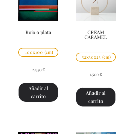
Rojo o plata
CREAM
CARAMEL
100x100
(cm)
52x50x25
(cm)
2.950
€
1.500
€
Añadir al
Añadir al
carrito
carrito