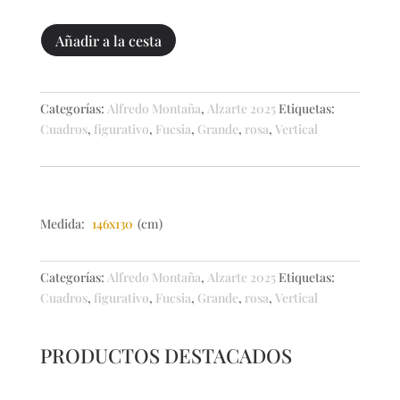
Cacería
Añadir a la cesta
cantidad
Categorías:
Alfredo Montaña
,
Alzarte 2025
Etiquetas:
Cuadros
,
figurativo
,
Fucsia
,
Grande
,
rosa
,
Vertical
Medida:
146x130
(cm)
Categorías:
Alfredo Montaña
,
Alzarte 2025
Etiquetas:
Cuadros
,
figurativo
,
Fucsia
,
Grande
,
rosa
,
Vertical
PRODUCTOS DESTACADOS