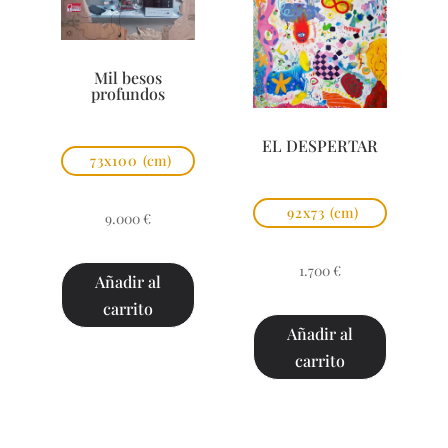
Mil besos
profundos
EL DESPERTAR
73x100
(cm)
92x73
(cm)
9.000
€
1.700
€
Añadir al
carrito
Añadir al
carrito