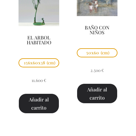
BAÑO CON
NIÑOS
EL ARBOL
HABITADO
50x60
(cm)
156x60x38
(cm)
2.500
€
11.600
€
Añadir al
carrito
Añadir al
carrito