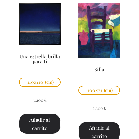
Una estrella brilla
para ti
Silla
110x110
(cm)
100x73
(cm)
3.200
€
2.500
€
Añadir al
Añadir al
carrito
carrito