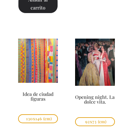
carrito
Idea de ciudad
Opening night. La
figuras
dolce vita.
130x146
(cm)
92x73
(cm)