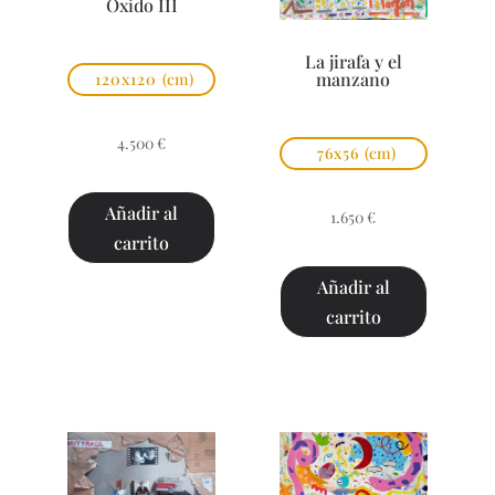
Óxido III
La jirafa y el
manzano
120x120
(cm)
4.500
€
76x56
(cm)
Añadir al
1.650
€
carrito
Añadir al
carrito