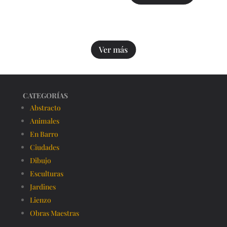
Ver más
CATEGORÍAS
Abstracto
Animales
En Barro
Ciudades
Dibujo
Esculturas
Jardines
Lienzo
Obras Maestras