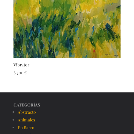
Vibrator
6.700
€
CATEGORÍAS
Abstracto
Animales
En Barro