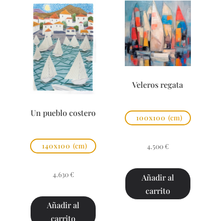
Veleros regata
Un pueblo costero
100x100
(cm)
140x100
(cm)
4.500
€
4.630
€
Añadir al
carrito
Añadir al
carrito