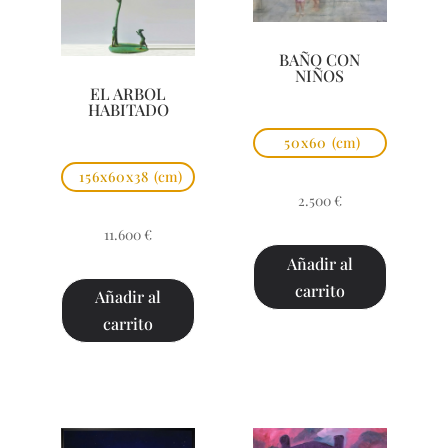
BAÑO CON
NIÑOS
EL ARBOL
HABITADO
50x60
(cm)
156x60x38
(cm)
2.500
€
11.600
€
Añadir al
carrito
Añadir al
carrito