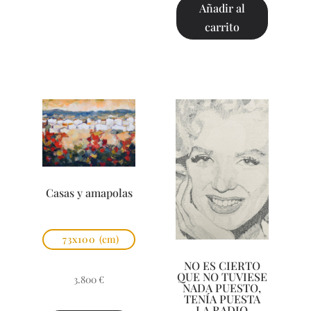
Añadir al
carrito
Casas y amapolas
73x100
(cm)
NO ES CIERTO
QUE NO TUVIESE
3.800
€
NADA PUESTO,
TENÍA PUESTA
LA RADIO