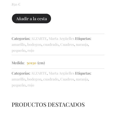
850
€
Tres
Añadir a la cesta
calabazas
cantidad
Categorías:
ALZARTE
,
Marta Argüelles
Etiquetas:
amarillo
,
bodegon
,
cuadrado
,
Cuadros
,
naranja
,
pequeño
,
rojo
Medida:
50x50
(cm)
Categorías:
ALZARTE
,
Marta Argüelles
Etiquetas:
amarillo
,
bodegon
,
cuadrado
,
Cuadros
,
naranja
,
pequeño
,
rojo
PRODUCTOS DESTACADOS