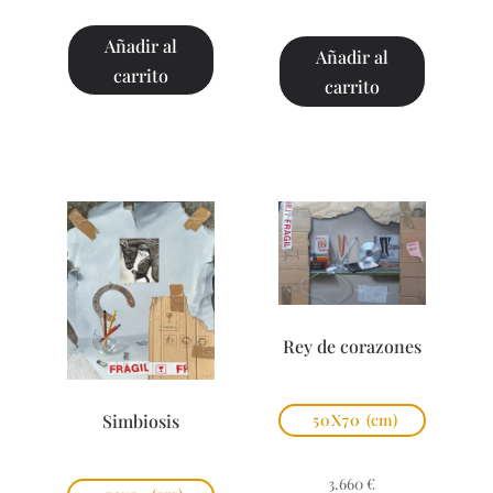
Añadir al
Añadir al
carrito
carrito
Rey de corazones
Simbiosis
50X70
(cm)
3.660
€