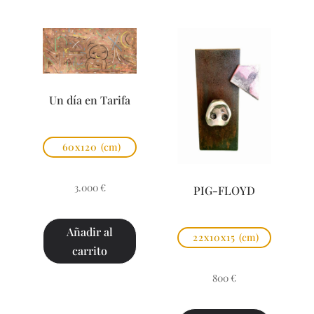
Un día en Tarifa
60x120
(cm)
3.000
€
PIG-FLOYD
Añadir al
22x10x15
(cm)
carrito
800
€