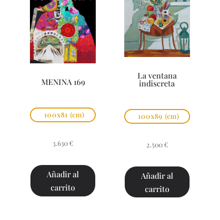
La ventana
MENINA 169
indiscreta
100x81
(cm)
100x89
(cm)
3.630
€
2.500
€
Añadir al
Añadir al
carrito
carrito