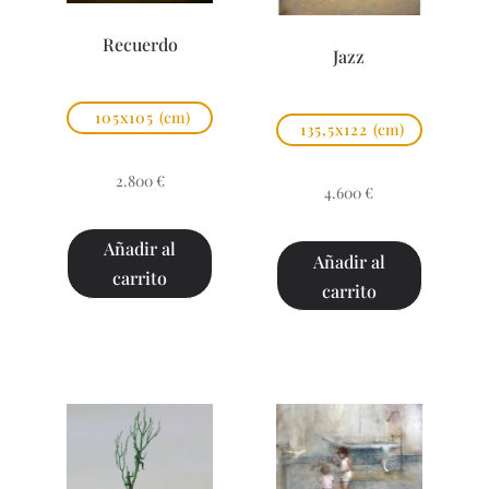
Recuerdo
Jazz
105x105
(cm)
135,5x122
(cm)
2.800
€
4.600
€
Añadir al
Añadir al
carrito
carrito