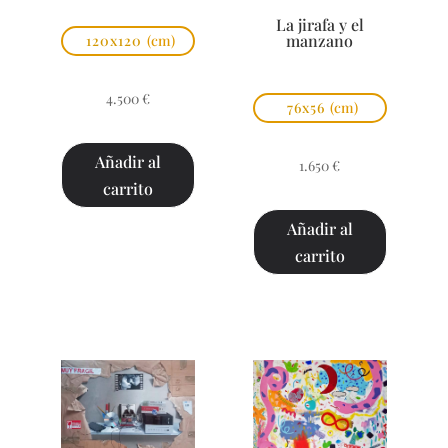
La jirafa y el
manzano
120x120
(cm)
4.500
€
76x56
(cm)
Añadir al
1.650
€
carrito
Añadir al
carrito