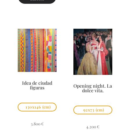
Idea de ciudad
Opening night. La
figuras
dolce vita.
130x146
(cm)
92x73
(cm)
3.800
€
4.200
€