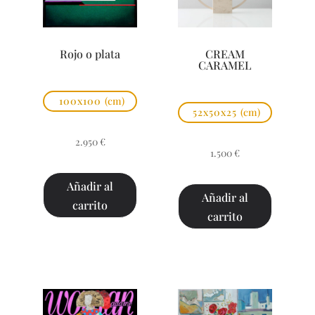
Rojo o plata
CREAM
CARAMEL
100x100
(cm)
52x50x25
(cm)
2.950
€
1.500
€
Añadir al
Añadir al
carrito
carrito