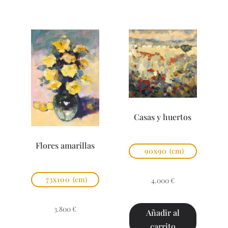
Casas y huertos
Flores amarillas
90x90
(cm)
73x100
(cm)
4.000
€
3.800
€
Añadir al
carrito