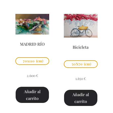
MADRID RÍO
Bicicleta
70x110
(cm)
50X70
(cm)
2.600
€
1.650
€
Añadir al
Añadir al
carrito
carrito