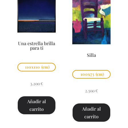
Una estrella brilla
para ti
Silla
110x110
(cm)
100x73
(cm)
3.200
€
2.500
€
Añadir al
Añadir al
carrito
carrito