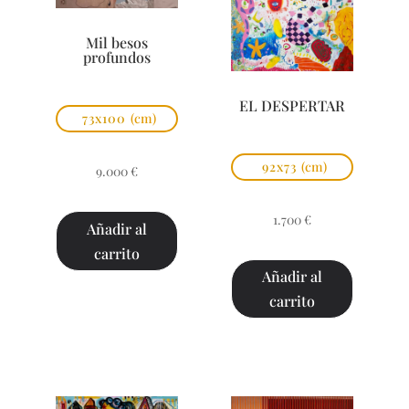
Mil besos
profundos
EL DESPERTAR
73x100
(cm)
92x73
(cm)
9.000
€
1.700
€
Añadir al
carrito
Añadir al
carrito