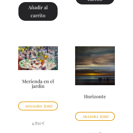
Añadir al
carrito
Merienda en el
jardín
Horizonte
100x160
(cm)
162x162
(cm)
4.850
€