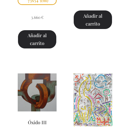
73x54
(cm)
Añadir al
3.660
€
carrito
Añadir al
carrito
Óxido III