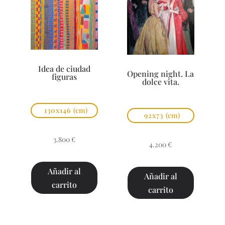
Idea de ciudad
Opening night. La
figuras
dolce vita.
130x146
(cm)
92x73
(cm)
3.800
€
4.200
€
Añadir al
Añadir al
carrito
carrito