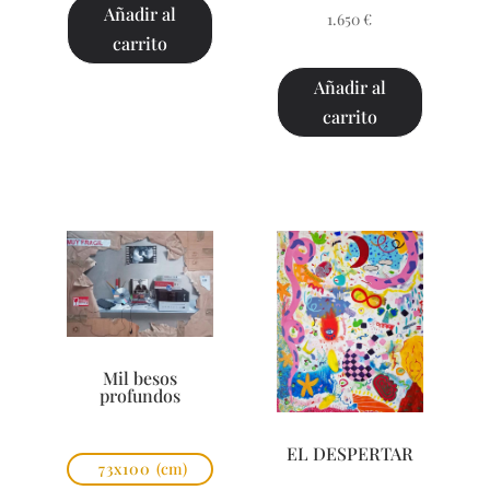
Añadir al
1.650
€
carrito
Añadir al
carrito
Mil besos
profundos
EL DESPERTAR
73x100
(cm)