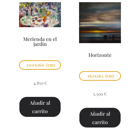
Merienda en el
jardín
Horizonte
100x160
(cm)
162x162
(cm)
4.850
€
5.500
€
Añadir al
carrito
Añadir al
carrito