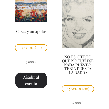
Casas y amapolas
73x100
(cm)
NO ES CIERTO
QUE NO TUVIESE
3.800
€
NADA PUESTO,
TENÍA PUESTA
LA RADIO
Añadir al
carrito
150x100
(cm)
6.000
€