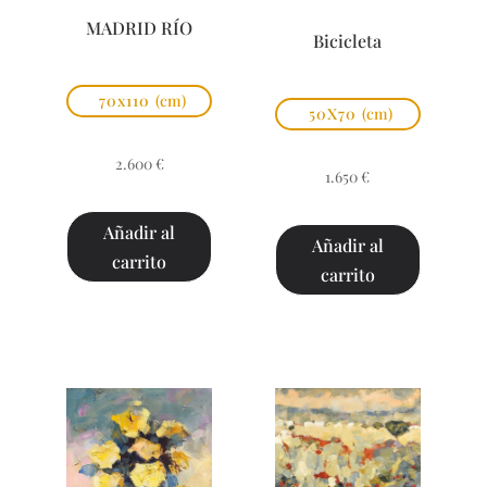
MADRID RÍO
Bicicleta
70x110
(cm)
50X70
(cm)
2.600
€
1.650
€
Añadir al
Añadir al
carrito
carrito