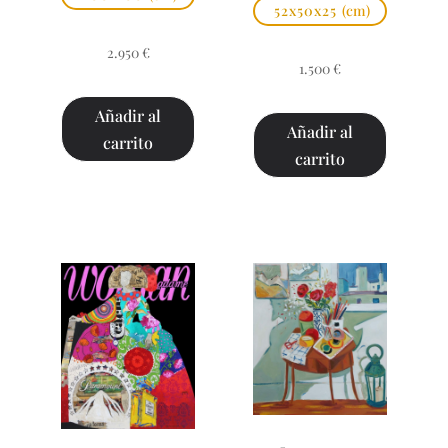
52x50x25
(cm)
2.950
€
1.500
€
Añadir al
Añadir al
carrito
carrito