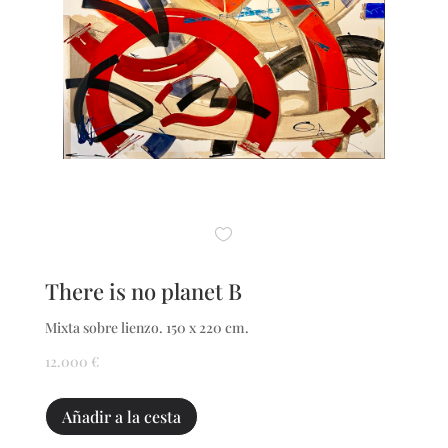
There is no planet B
Mixta sobre lienzo. 150 x 220 cm.
12.000
€
There
Añadir a la cesta
is