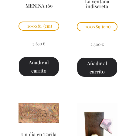
La ventana
MENINA 169
indiscreta
100x81
(cm)
100x89
(cm)
3.630
€
2.500
€
Añadir al
Añadir al
carrito
carrito
Un día en Tarifa