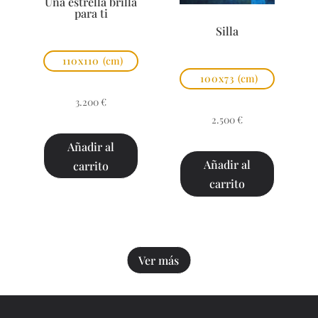
Una estrella brilla
para ti
Silla
110x110
(cm)
100x73
(cm)
3.200
€
2.500
€
Añadir al
Añadir al
carrito
carrito
Ver más