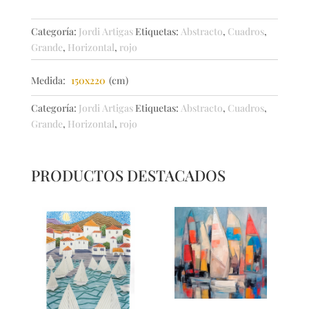
no
planet
Categoría:
Jordi Artigas
Etiquetas:
Abstracto
,
Cuadros
,
B
Grande
,
Horizontal
,
rojo
cantidad
Medida:
150x220
(cm)
Categoría:
Jordi Artigas
Etiquetas:
Abstracto
,
Cuadros
,
Grande
,
Horizontal
,
rojo
PRODUCTOS DESTACADOS