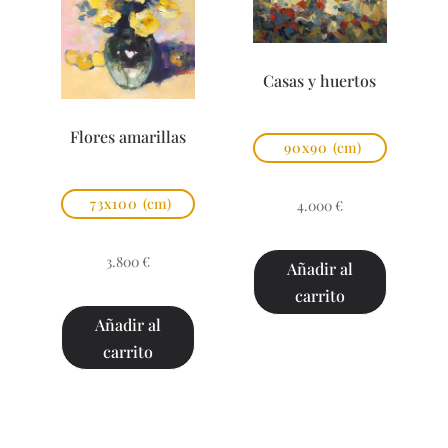
Casas y huertos
Flores amarillas
90x90
(cm)
73x100
(cm)
4.000
€
3.800
€
Añadir al
carrito
Añadir al
carrito