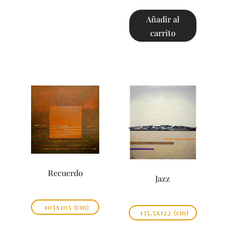
Añadir al
carrito
Recuerdo
Jazz
105x105
(cm)
135,5x122
(cm)