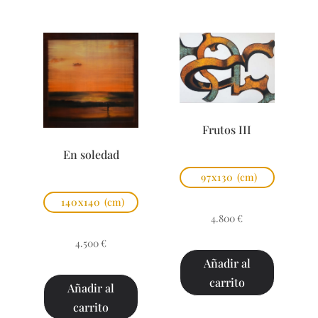
Frutos III
En soledad
97x130
(cm)
140x140
(cm)
4.800
€
4.500
€
Añadir al
carrito
Añadir al
carrito