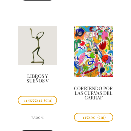
LIBROS Y
SUEÑOS V
CORRIENDO POR
LAS CURVAS DEL
GARRAF
118x55x12
(cm)
7.500
€
115x90
(cm)