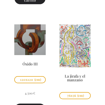
carrito
Óxido III
La jirafa y el
manzano
120x120
(cm)
4.500
€
76x56
(cm)