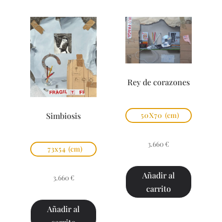
Rey de corazones
Simbiosis
50X70
(cm)
3.660
€
73x54
(cm)
Añadir al
3.660
€
carrito
Añadir al