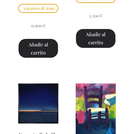
156x60x38
(cm)
2.500
€
11.600
€
Añadir al
carrito
Añadir al
carrito