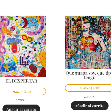
Que guapa soy, que ti
tengo
EL DESPERTAR
100x95
(cm)
92x73
(cm)
2.400
€
1.700
€
Añadir al carrito
Añadir al carrito