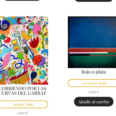
Rojo o plata
100x100
(cm)
CORRIENDO POR LAS
2.950
€
CURVAS DEL GARRAF
Añadir al carrito
115x90
(cm)
2.600
€