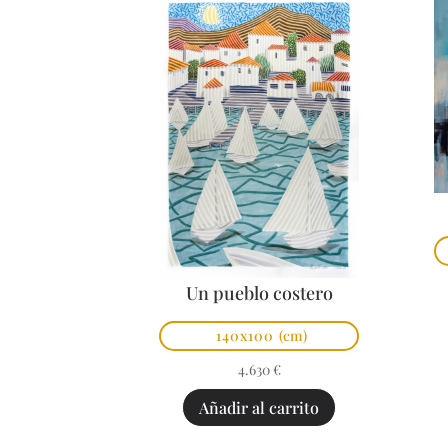
Un pueblo costero
140x100
(cm)
4.630
€
Añadir al carrito