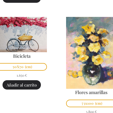
Bicicleta
50X70
(cm)
1.650
€
Añadir al carrito
Flores amarillas
73x100
(cm)
3.800
€