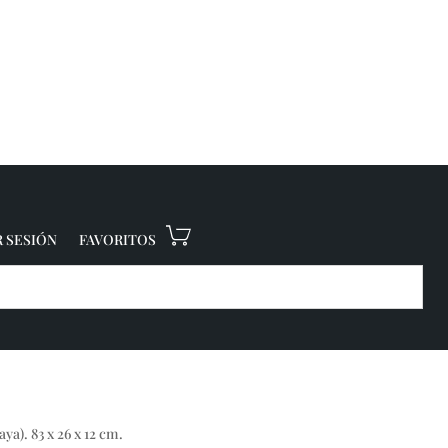
R SESIÓN
FAVORITOS
ya). 83 x 26 x 12 cm.