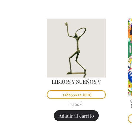
LIBROS Y SUEÑOS V
118x55x12
(cm)
7.500
€
Añadir al carrito