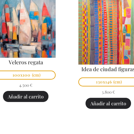
Veleros regata
Idea de ciudad figura
100x100
(cm)
130x146
(cm)
4.500
€
3.800
€
Añadir al carrito
Añadir al carrito