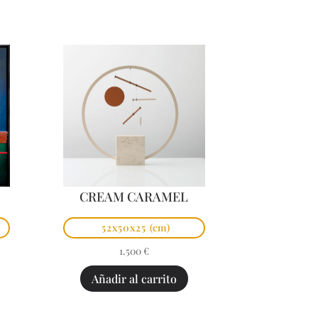
CREAM CARAMEL
52x50x25
(cm)
1.500
€
Añadir al carrito