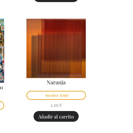
Naranja
po
60x60
(cm)
2.115
€
Añadir al carrito