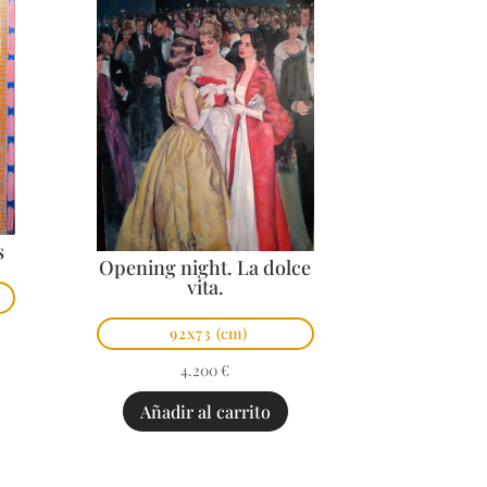
s
Opening night. La dolce
vita.
92x73
(cm)
4.200
€
Añadir al carrito