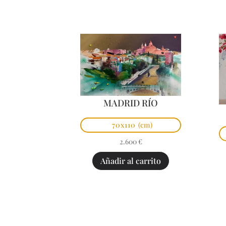
MADRID RÍO
70x110
(cm)
2.600
€
Añadir al carrito