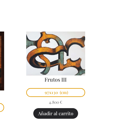
Frutos III
97x130
(cm)
4.800
€
Añadir al carrito