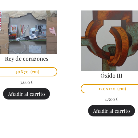
Rey de corazones
50X70
(cm)
Óxido III
3.660
€
120x120
(cm)
Añadir al carrito
4.500
€
Añadir al carrito