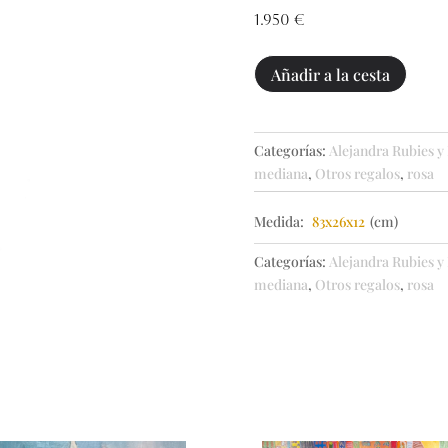
1.950
€
Teia
Añadir a la cesta
Wesen
4
cantidad
Categorías:
Alejandra Rubies y
mediana
,
Otros regalos
,
rosa
Medida:
83x26x12
(cm)
Categorías:
Alejandra Rubies y
mediana
,
Otros regalos
,
rosa