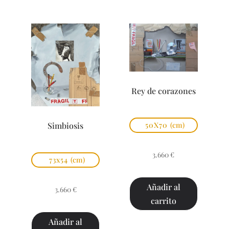
Rey de corazones
Simbiosis
50X70
(cm)
3.660
€
73x54
(cm)
Añadir al
3.660
€
carrito
Añadir al