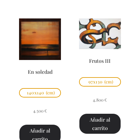
Frutos III
En soledad
97x130
(cm)
140x140
(cm)
4.800
€
4.500
€
Añadir al
carrito
Añadir al
carrito