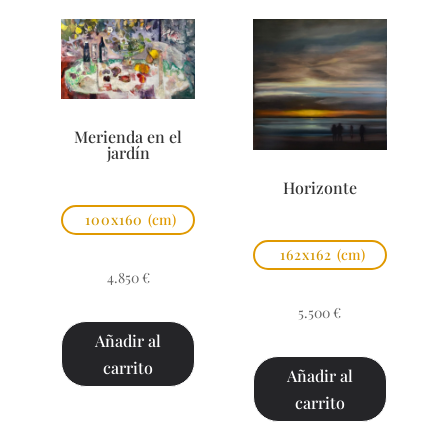
Merienda en el
jardín
Horizonte
100x160
(cm)
162x162
(cm)
4.850
€
5.500
€
Añadir al
carrito
Añadir al
carrito