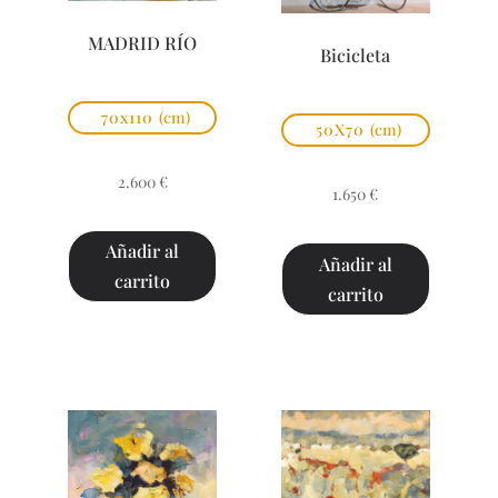
MADRID RÍO
Bicicleta
70x110
(cm)
50X70
(cm)
2.600
€
1.650
€
Añadir al
Añadir al
carrito
carrito