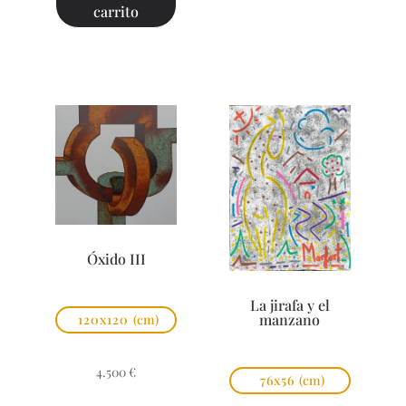
carrito
Óxido III
La jirafa y el
manzano
120x120
(cm)
4.500
€
76x56
(cm)