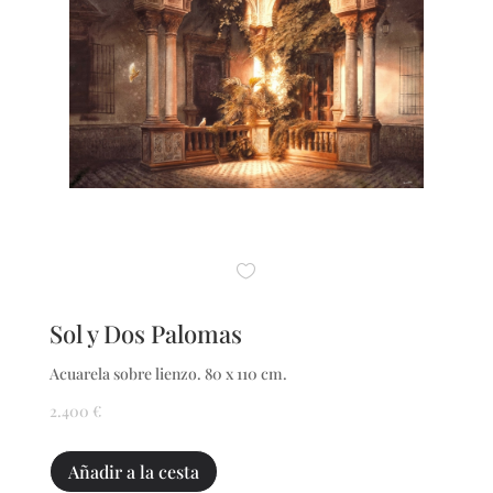
Sol y Dos Palomas
Acuarela sobre lienzo. 80 x 110 cm.
2.400
€
Sol
Añadir a la cesta
y