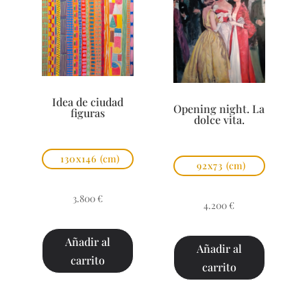
Idea de ciudad
Opening night. La
figuras
dolce vita.
130x146
(cm)
92x73
(cm)
3.800
€
4.200
€
Añadir al
Añadir al
carrito
carrito