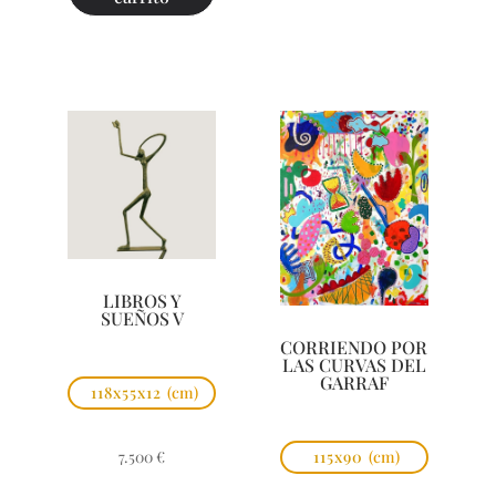
LIBROS Y
SUEÑOS V
CORRIENDO POR
LAS CURVAS DEL
GARRAF
118x55x12
(cm)
7.500
€
115x90
(cm)