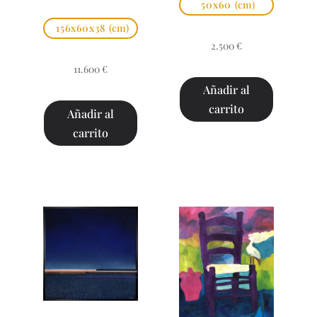
50x60
(cm)
156x60x38
(cm)
2.500
€
11.600
€
Añadir al
carrito
Añadir al
carrito