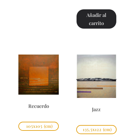
Añadir al
carrito
Recuerdo
Jazz
105x105
(cm)
135,5x122
(cm)