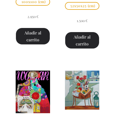
100x100
(cm)
52x50x25
(cm)
2.950
€
1.500
€
Añadir al
Añadir al
carrito
carrito