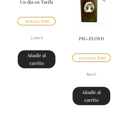
Un día en Tarifa
60x120
(cm)
3.000
€
PIG-FLOYD
Añadir al
22x10x15
(cm)
carrito
800
€
Añadir al
carrito