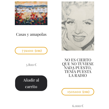
Casas y amapolas
73x100
(cm)
NO ES CIERTO
QUE NO TUVIESE
3.800
€
NADA PUESTO,
TENÍA PUESTA
LA RADIO
Añadir al
carrito
150x100
(cm)
6.000
€