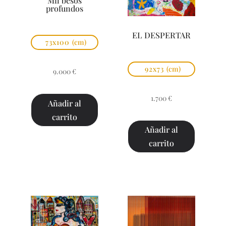
Mil besos
profundos
EL DESPERTAR
73x100
(cm)
92x73
(cm)
9.000
€
1.700
€
Añadir al
carrito
Añadir al
carrito