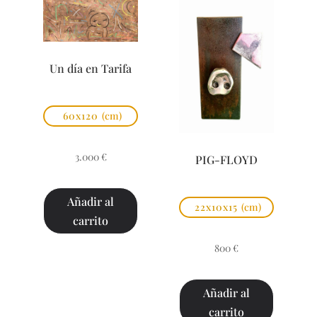
Un día en Tarifa
60x120
(cm)
3.000
€
PIG-FLOYD
Añadir al
22x10x15
(cm)
carrito
800
€
Añadir al
carrito