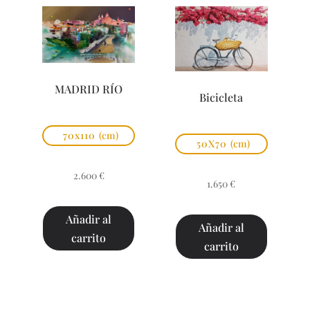
MADRID RÍO
Bicicleta
70x110
(cm)
50X70
(cm)
2.600
€
1.650
€
Añadir al
Añadir al
carrito
carrito