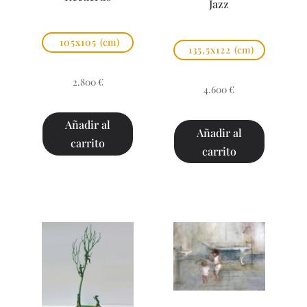
Jazz
105x105
(cm)
135,5x122
(cm)
2.800
€
4.600
€
Añadir al
Añadir al
carrito
carrito