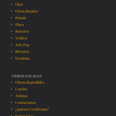
Oleo
Otros Regalos
Paisaje
Playa
Retratos
Tráfico
Arte Pop
Retratos
Escutura
OTROS ENLACES
Obras disponibles
Carrito
Artistas
Contactanos
¿quieres Un Retrato?
Entrevistas