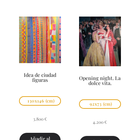
Idea de ciudad
Opening night. La
figuras
dolce vita.
130x146
(cm)
92x73
(cm)
3.800
€
4.200
€
Añadir al