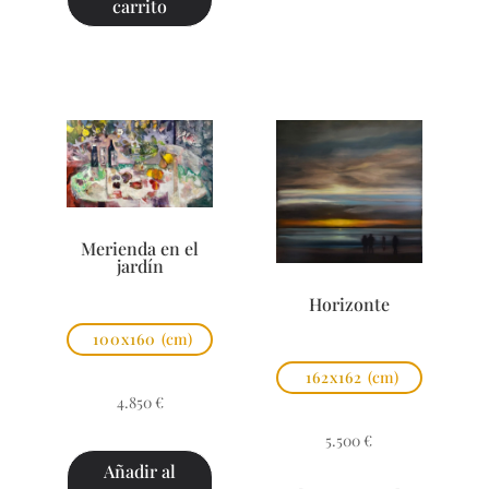
carrito
Merienda en el
jardín
Horizonte
100x160
(cm)
162x162
(cm)
4.850
€
5.500
€
Añadir al