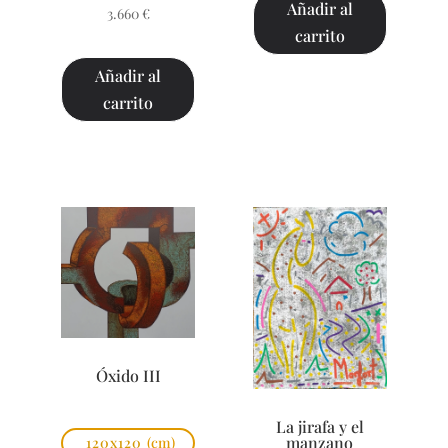
Añadir al
3.660
€
carrito
Añadir al
carrito
Óxido III
La jirafa y el
manzano
120x120
(cm)