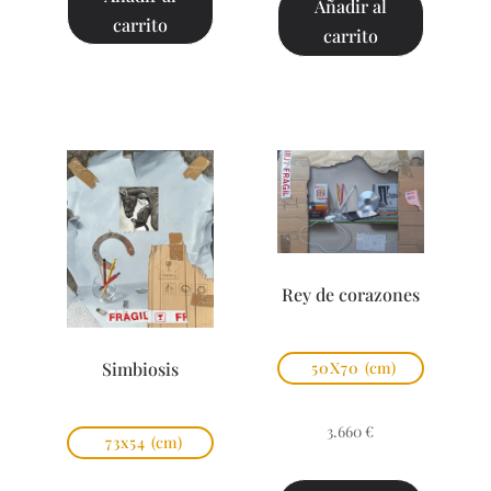
Añadir al
carrito
carrito
Rey de corazones
Simbiosis
50X70
(cm)
3.660
€
73x54
(cm)