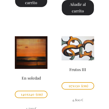
carrito
Añadir al
carrito
Frutos III
En soledad
97x130
(cm)
140x140
(cm)
4.800
€
4.500
€