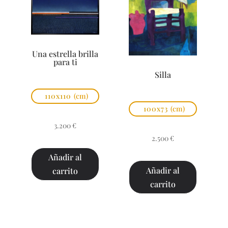
Una estrella brilla
para ti
Silla
110x110
(cm)
100x73
(cm)
3.200
€
2.500
€
Añadir al
Añadir al
carrito
carrito