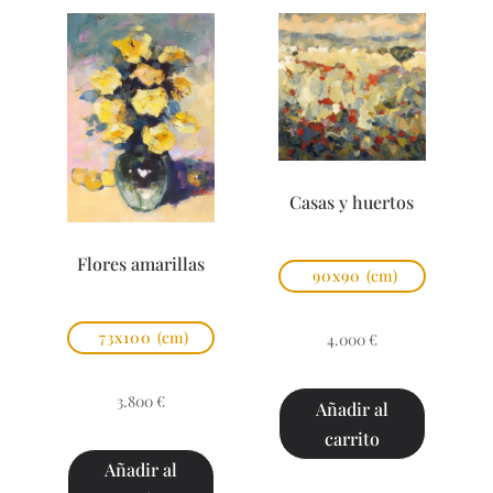
Casas y huertos
Flores amarillas
90x90
(cm)
73x100
(cm)
4.000
€
3.800
€
Añadir al
carrito
Añadir al