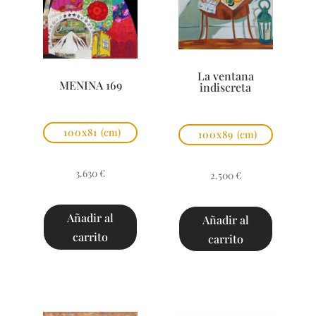
La ventana
MENINA 169
indiscreta
100x81
(cm)
100x89
(cm)
3.630
€
2.500
€
Añadir al
Añadir al
carrito
carrito