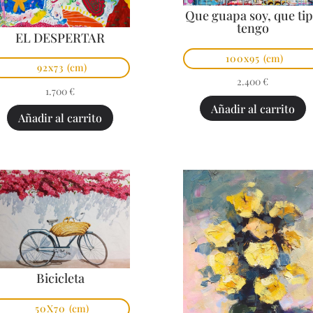
Que guapa soy, que ti
tengo
EL DESPERTAR
100x95
(cm)
92x73
(cm)
2.400
€
1.700
€
Añadir al carrito
Añadir al carrito
Bicicleta
50X70
(cm)