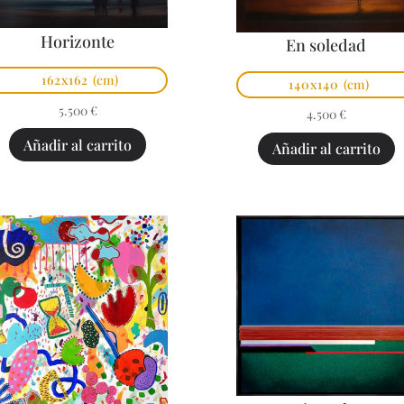
Horizonte
En soledad
162x162
(cm)
140x140
(cm)
5.500
€
4.500
€
Añadir al carrito
Añadir al carrito