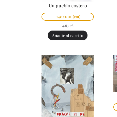
Un pueblo costero
140x100
(cm)
4.630
€
Añadir al carrito