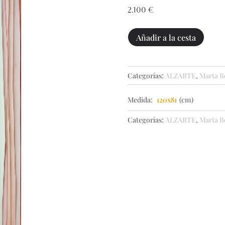
2.100
€
Savage
Añadir a la cesta
garden
II
cantidad
Categorías:
ALZARTE
,
Marta B
Medida:
120x81
(cm)
Categorías:
ALZARTE
,
Marta B