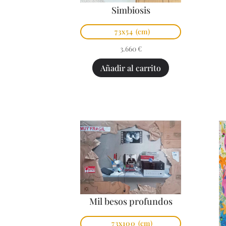
Simbiosis
73x54
(cm)
3.660
€
Añadir al carrito
Mil besos profundos
73x100
(cm)