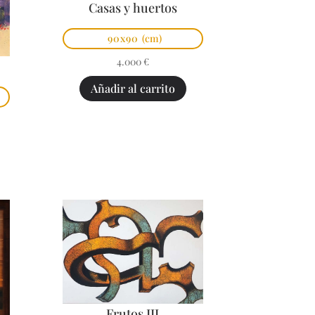
Casas y huertos
90x90
(cm)
4.000
€
Añadir al carrito
Frutos III