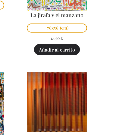
La jirafa y el manzano
76x56
(cm)
1.650
€
Añadir al carrito