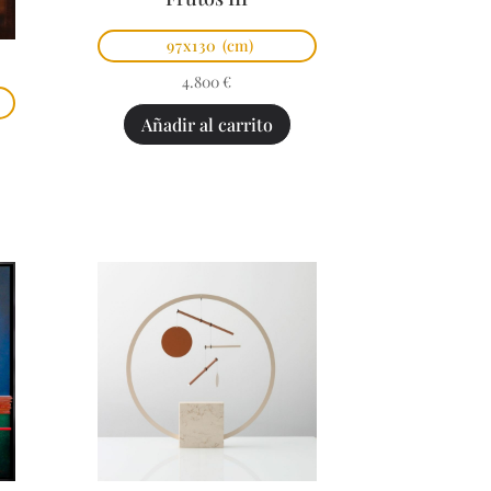
97x130
(cm)
4.800
€
Añadir al carrito