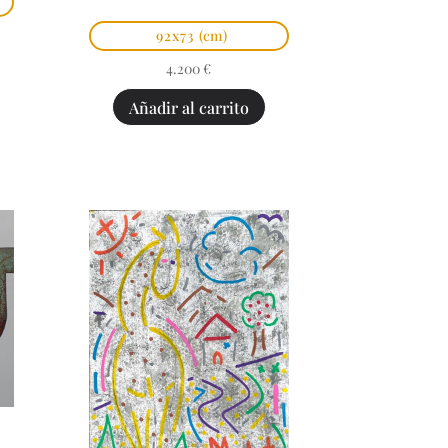
92x73
(cm)
4.200
€
Añadir al carrito