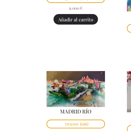
9.000
€
Añadir al carrito
MADRID RÍO
70x110
(cm)