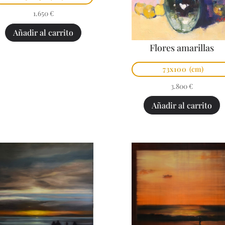
1.650
€
Añadir al carrito
Flores amarillas
73x100
(cm)
3.800
€
Añadir al carrito