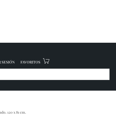
R SESIÓN
FAVORITOS
do. 120 x 81 cm.