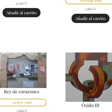
130x146
(cm)
4.500
€
3.800
€
Añadir al carrito
Añadir al carrito
Rey de corazones
50X70
(cm)
Óxido III
3.660
€