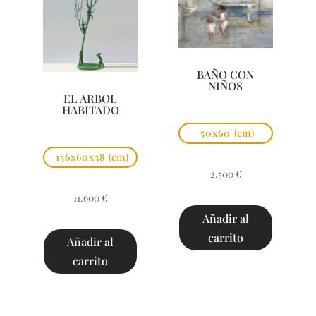
BAÑO CON
NIÑOS
EL ARBOL
HABITADO
50x60
(cm)
156x60x38
(cm)
2.500
€
11.600
€
Añadir al
carrito
Añadir al
carrito