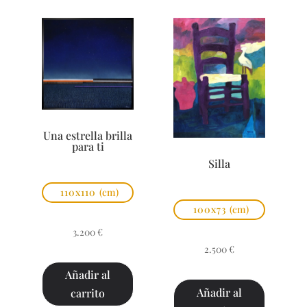
Una estrella brilla
para ti
Silla
110x110
(cm)
100x73
(cm)
3.200
€
2.500
€
Añadir al
Añadir al
carrito