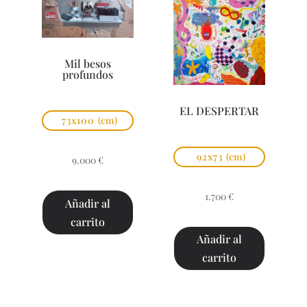
Mil besos
profundos
EL DESPERTAR
73x100
(cm)
92x73
(cm)
9.000
€
1.700
€
Añadir al
carrito
Añadir al
carrito