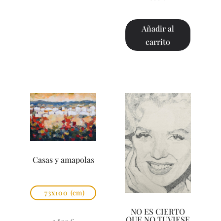
Añadir al
carrito
Casas y amapolas
73x100
(cm)
NO ES CIERTO
QUE NO TUVIESE