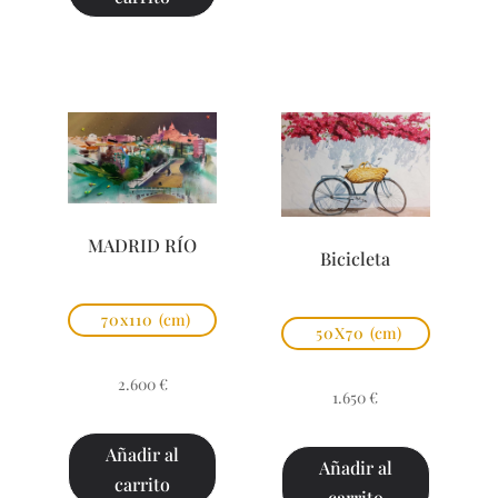
MADRID RÍO
Bicicleta
70x110
(cm)
50X70
(cm)
2.600
€
1.650
€
Añadir al
Añadir al
carrito
carrito