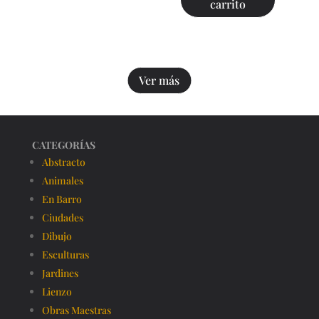
carrito
Ver más
CATEGORÍAS
Abstracto
Animales
En Barro
Ciudades
Dibujo
Esculturas
Jardines
Lienzo
Obras Maestras