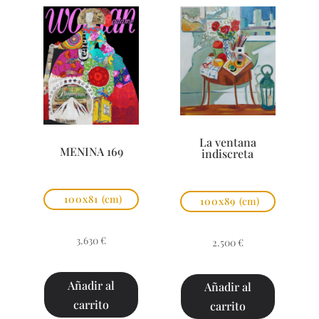
La ventana
MENINA 169
indiscreta
100x81
(cm)
100x89
(cm)
3.630
€
2.500
€
Añadir al
Añadir al
carrito
carrito