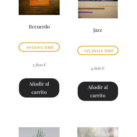
Recuerdo
Jazz
105x105
(cm)
135,5x122
(cm)
2.800
€
4.600
€
Añadir al
Añadir al
carrito
carrito