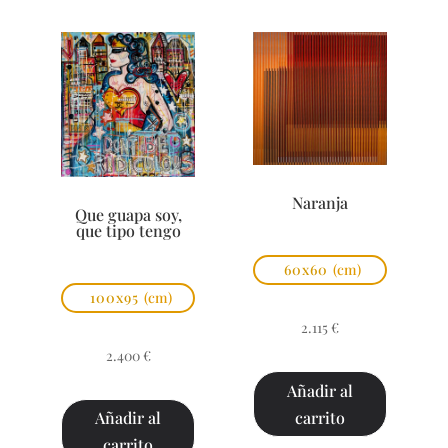
Naranja
Que guapa soy,
que tipo tengo
60x60
(cm)
100x95
(cm)
2.115
€
2.400
€
Añadir al
carrito
Añadir al
carrito