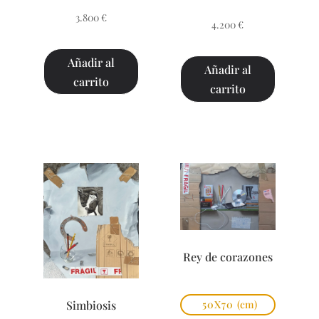
3.800
€
4.200
€
Añadir al
Añadir al
carrito
carrito
Rey de corazones
Simbiosis
50X70
(cm)