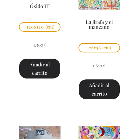
Óxido III
La jirafa y el
manzano
120x120
(cm)
4.500
€
76x56
(cm)
Añadir al
1.650
€
carrito
Añadir al
carrito