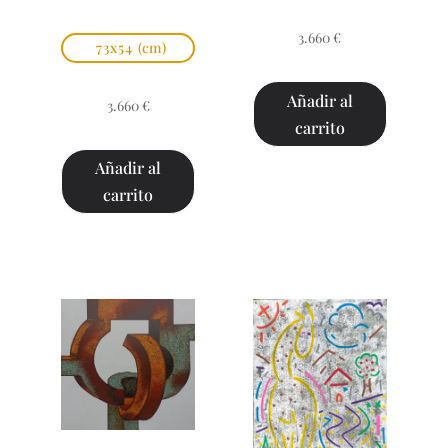
3.660
€
73x54
(cm)
Añadir al
3.660
€
carrito
Añadir al
carrito