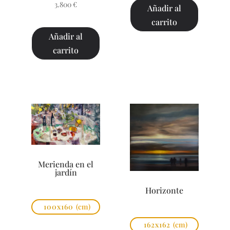
3.800
€
Añadir al
carrito
Añadir al
carrito
Merienda en el
jardín
Horizonte
100x160
(cm)
162x162
(cm)