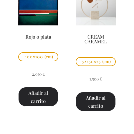
Rojo o plata
CREAM
CARAMEL
100x100
(cm)
52x50x25
(cm)
2.950
€
1.500
€
Añadir al
Añadir al
carrito
carrito