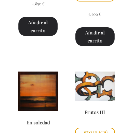
4.850
€
5.500
€
Añadir al
carrito
Añadir al
carrito
Frutos III
En soledad
97x130
(cm)