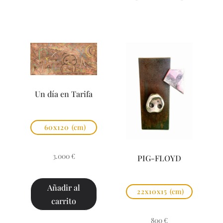
Un día en Tarifa
60x120
(cm)
3.000
€
PIG-FLOYD
Añadir al
22x10x15
(cm)
carrito
800
€