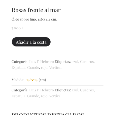
Rosas frente al mar
Óleo sobre lino. 146 x 114 cm.
7.000
€
Rosas
Añadir a la cesta
frente
al
mar
Categoría:
Luis F. Hebrero
Etiquetas:
azul
,
Cuadros
,
cantidad
Espatula
,
Grande
,
rojo
,
Vertical
Medida:
146x114
(cm)
Categoría:
Luis F. Hebrero
Etiquetas:
azul
,
Cuadros
,
Espatula
,
Grande
,
rojo
,
Vertical