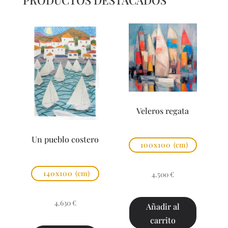
PRODUCTOS DESTACADOS
Veleros regata
Un pueblo costero
100x100
(cm)
140x100
(cm)
4.500
€
4.630
€
Añadir al
carrito