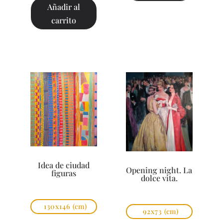
Añadir al
carrito
Idea de ciudad
Opening night. La
figuras
dolce vita.
130x146
(cm)
92x73
(cm)