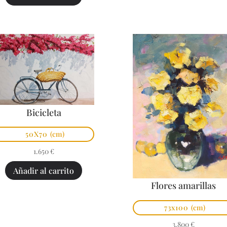
Bicicleta
50X70
(cm)
1.650
€
Añadir al carrito
Flores amarillas
73x100
(cm)
3.800
€