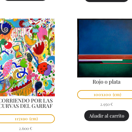
Rojo o plata
100x100
(cm)
CORRIENDO POR LAS
2.950
€
CURVAS DEL GARRAF
Añadir al carrito
115x90
(cm)
2.600
€