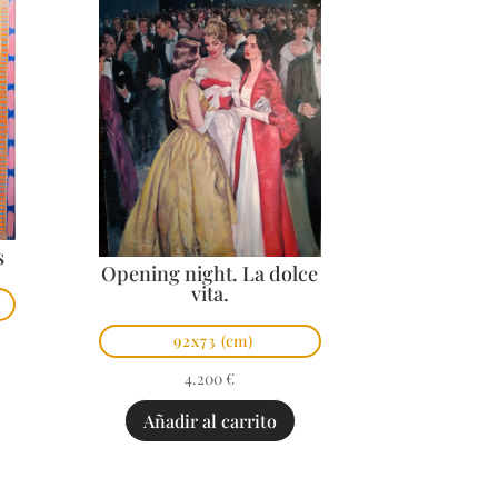
s
Opening night. La dolce
vita.
92x73
(cm)
4.200
€
Añadir al carrito