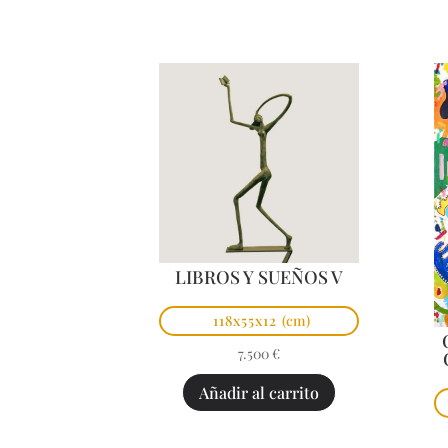
LIBROS Y SUEÑOS V
118x55x12
(cm)
7.500
€
Añadir al carrito