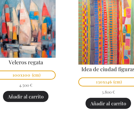
Veleros regata
Idea de ciudad figura
100x100
(cm)
130x146
(cm)
4.500
€
3.800
€
Añadir al carrito
Añadir al carrito