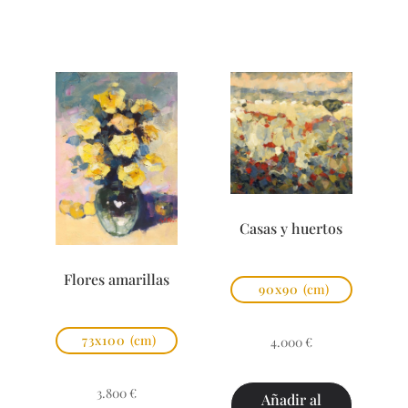
Casas y huertos
Flores amarillas
90x90
(cm)
73x100
(cm)
4.000
€
3.800
€
Añadir al