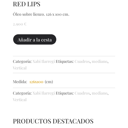
RED LIPS
Óleo sobre lienzo. 126 x 100 cm.
2.900
€
RED
Añadir a la cesta
LIPS
cantidad
Categoría:
Xabi Ilarregi
Etiquetas:
Cuadros
,
mediano
,
Vertical
Medida:
126x100
(cm)
Categoría:
Xabi Ilarregi
Etiquetas:
Cuadros
,
mediano
,
Vertical
PRODUCTOS DESTACADOS