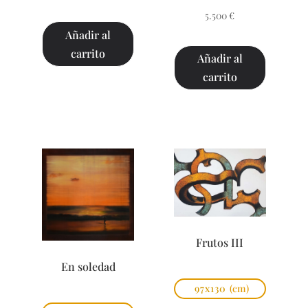
5.500
€
Añadir al
carrito
Añadir al
carrito
Frutos III
En soledad
97x130
(cm)