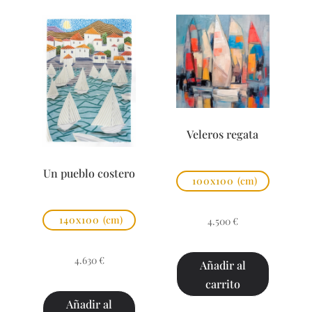
Veleros regata
Un pueblo costero
100x100
(cm)
140x100
(cm)
4.500
€
4.630
€
Añadir al
carrito
Añadir al