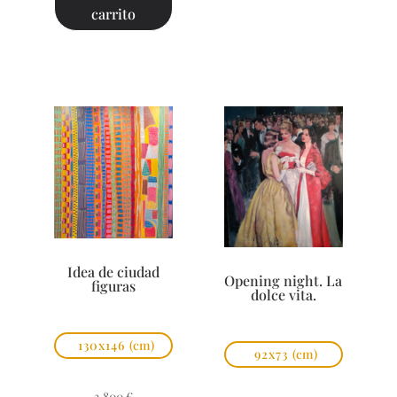
carrito
Idea de ciudad
Opening night. La
figuras
dolce vita.
130x146
(cm)
92x73
(cm)
3.800
€