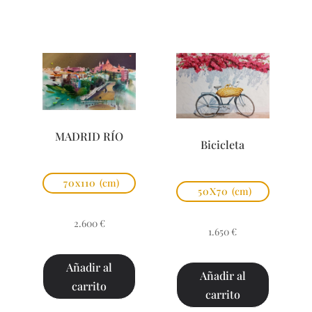
MADRID RÍO
Bicicleta
70x110
(cm)
50X70
(cm)
2.600
€
1.650
€
Añadir al
Añadir al
carrito
carrito