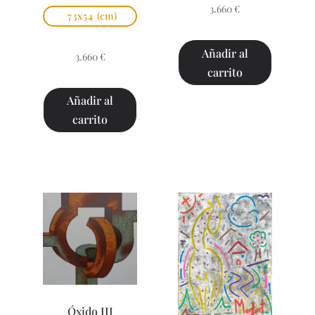
3.660
€
73x54
(cm)
Añadir al
3.660
€
carrito
Añadir al
carrito
Óxido III