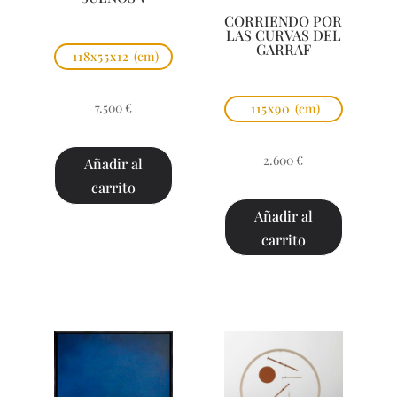
CORRIENDO POR
LAS CURVAS DEL
GARRAF
118x55x12
(cm)
7.500
€
115x90
(cm)
2.600
€
Añadir al
carrito
Añadir al
carrito