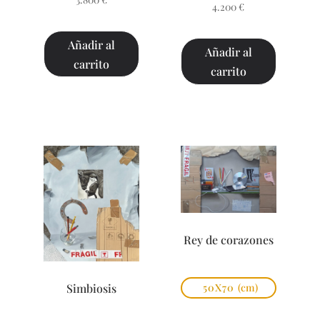
4.200
€
Añadir al
Añadir al
carrito
carrito
Rey de corazones
Simbiosis
50X70
(cm)