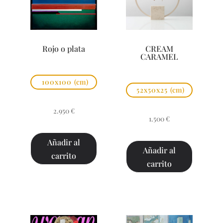
Rojo o plata
CREAM
CARAMEL
100x100
(cm)
52x50x25
(cm)
2.950
€
1.500
€
Añadir al
Añadir al
carrito
carrito