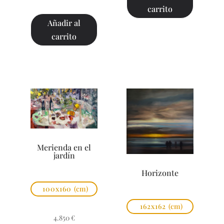
carrito
Añadir al
carrito
Merienda en el
jardín
Horizonte
100x160
(cm)
162x162
(cm)
4.850
€