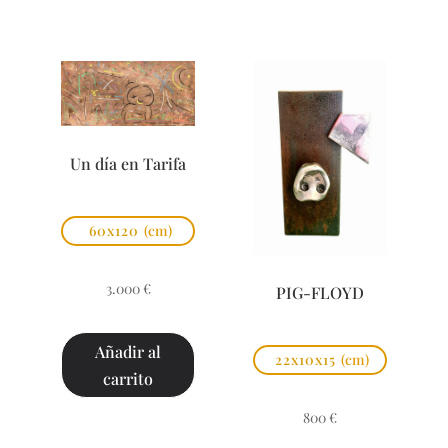
Un día en Tarifa
60x120
(cm)
3.000
€
PIG-FLOYD
Añadir al
22x10x15
(cm)
carrito
800
€