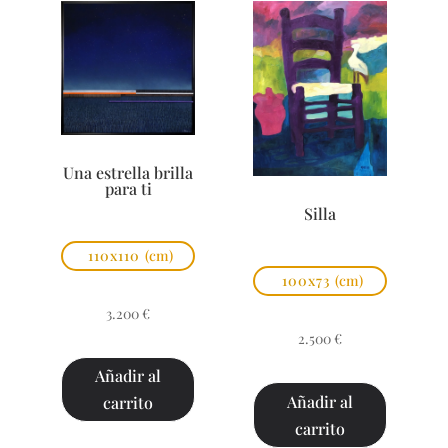
Una estrella brilla
para ti
Silla
110x110
(cm)
100x73
(cm)
3.200
€
2.500
€
Añadir al
Añadir al
carrito
carrito