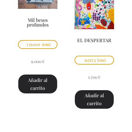
Mil besos
profundos
EL DESPERTAR
73x100
(cm)
92x73
(cm)
9.000
€
1.700
€
Añadir al
carrito
Añadir al
carrito