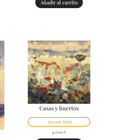
Añadir al carrito
Casas y huertos
90x90
(cm)
4.000
€