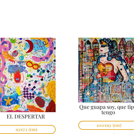
Que guapa soy, que ti
tengo
EL DESPERTAR
100x95
(cm)
92x73
(cm)