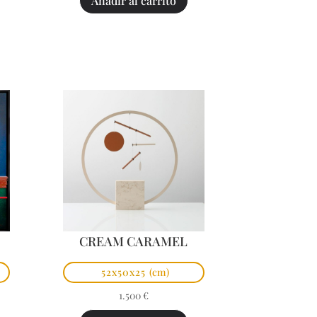
Añadir al carrito
CREAM CARAMEL
52x50x25
(cm)
1.500
€