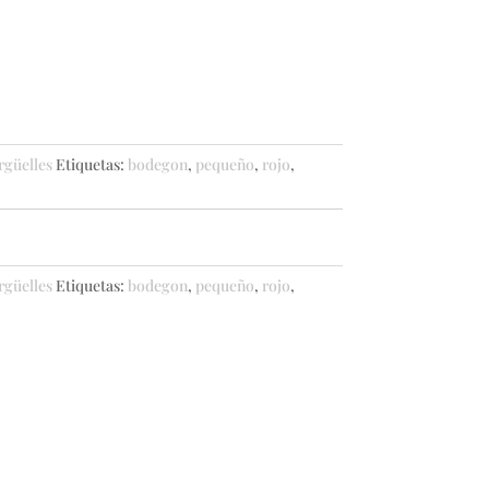
rgüelles
Etiquetas:
bodegon
,
pequeño
,
rojo
,
rgüelles
Etiquetas:
bodegon
,
pequeño
,
rojo
,