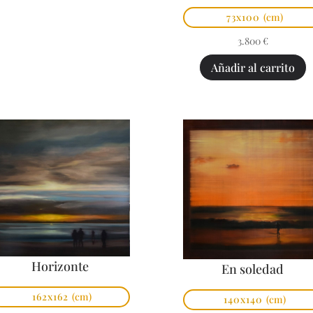
73x100
(cm)
3.800
€
Añadir al carrito
Horizonte
En soledad
162x162
(cm)
140x140
(cm)