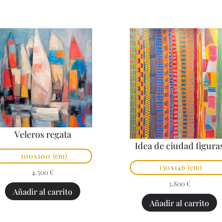
Veleros regata
Idea de ciudad figura
100x100
(cm)
130x146
(cm)
4.500
€
3.800
€
Añadir al carrito
Añadir al carrito