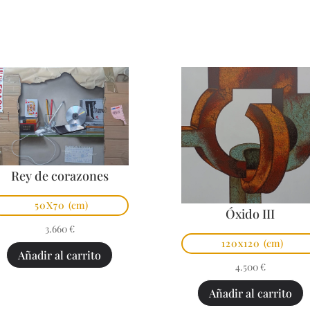
Rey de corazones
50X70
(cm)
Óxido III
3.660
€
120x120
(cm)
Añadir al carrito
4.500
€
Añadir al carrito