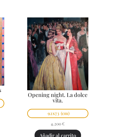
s
Opening night. La dolce
vita.
92x73
(cm)
4.200
€
Añadir al carrito