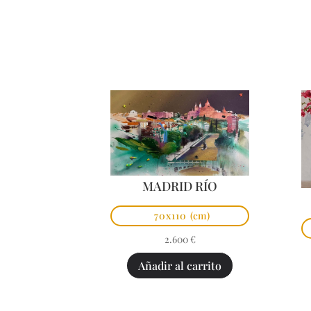
MADRID RÍO
70x110
(cm)
2.600
€
Añadir al carrito