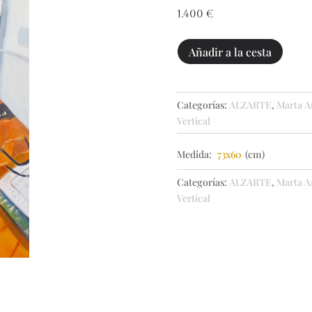
1.400
€
Psicodelia
Añadir a la cesta
cantidad
Categorías:
ALZARTE
,
Marta A
Vertical
Medida:
73x60
(cm)
Categorías:
ALZARTE
,
Marta A
Vertical