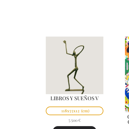
LIBROS Y SUEÑOS V
118x55x12
(cm)
7.500
€