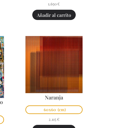
1.650
€
Añadir al carrito
Naranja
po
60x60
(cm)
2.115
€