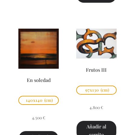
Frutos III
En soledad
97x130
(cm)
140x140
(cm)
4.800
€
4.500
€
Añadir al
carrito