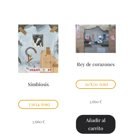
Rey de corazones
Simbiosis
50X70
(cm)
3.660
€
73x54
(cm)
Añadir al
3.660
€
carrito