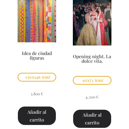
Idea de ciudad
Opening night. La
figuras
dolce vita.
130x146
(cm)
92x73
(cm)
3.800
€
4.200
€
Añadir al
Añadir al
carrito
carrito