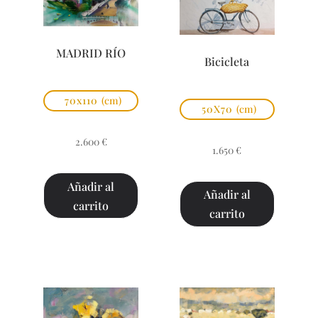
MADRID RÍO
Bicicleta
70x110
(cm)
50X70
(cm)
2.600
€
1.650
€
Añadir al
Añadir al
carrito
carrito