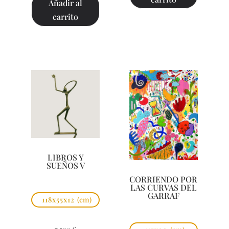
Añadir al
carrito
LIBROS Y
SUEÑOS V
CORRIENDO POR
LAS CURVAS DEL
GARRAF
118x55x12
(cm)