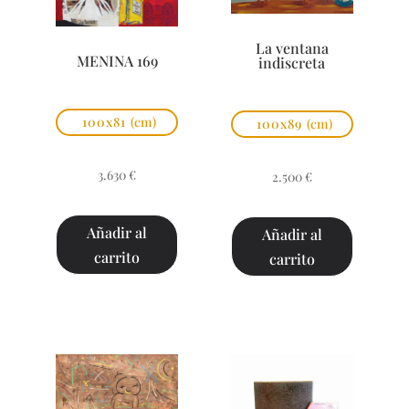
La ventana
MENINA 169
indiscreta
100x81
(cm)
100x89
(cm)
3.630
€
2.500
€
Añadir al
Añadir al
carrito
carrito