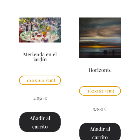
Merienda en el
jardín
Horizonte
100x160
(cm)
162x162
(cm)
4.850
€
5.500
€
Añadir al
carrito
Añadir al
carrito