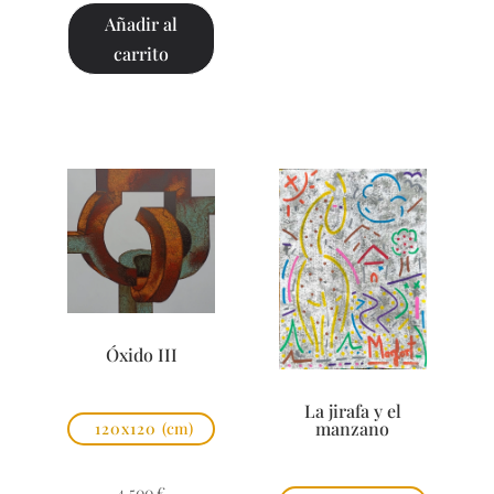
Añadir al
carrito
Óxido III
La jirafa y el
manzano
120x120
(cm)
4.500
€