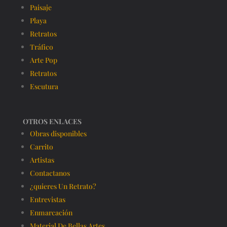
Paisaje
Playa
Retratos
Tráfico
Arte Pop
Retratos
Escutura
OTROS ENLACES
Obras disponibles
Carrito
Artistas
Contactanos
¿quieres Un Retrato?
Entrevistas
Enmarcación
Material De Bellas Artes