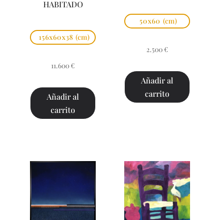
HABITADO
50x60
(cm)
156x60x38
(cm)
2.500
€
11.600
€
Añadir al
carrito
Añadir al
carrito