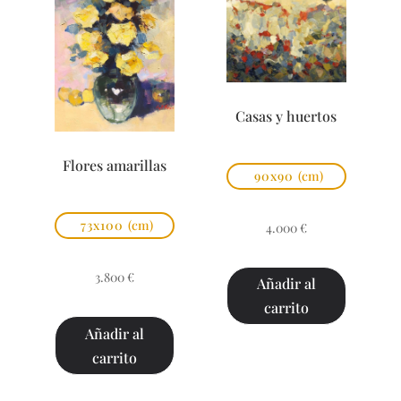
Casas y huertos
Flores amarillas
90x90
(cm)
73x100
(cm)
4.000
€
3.800
€
Añadir al
carrito
Añadir al
carrito