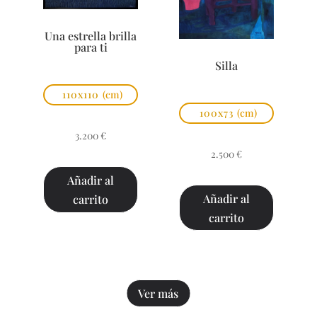
Una estrella brilla
para ti
Silla
110x110
(cm)
100x73
(cm)
3.200
€
2.500
€
Añadir al
Añadir al
carrito
carrito
Ver más