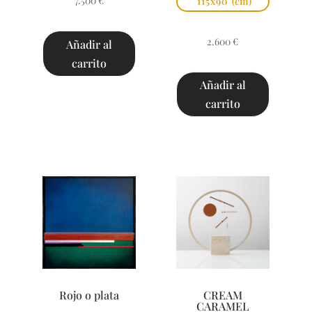
7.500
€
115x90
(cm)
2.600
€
Añadir al
carrito
Añadir al
carrito
Rojo o plata
CREAM
CARAMEL