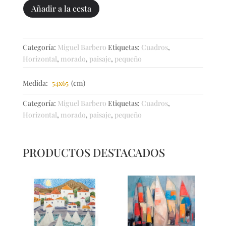
PLAZA
Añadir a la cesta
DE
ANGÓN
cantidad
Categoría:
Miguel Barbero
Etiquetas:
Cuadros
,
Horizontal
,
morado
,
paisaje
,
pequeño
Medida:
54x65
(cm)
Categoría:
Miguel Barbero
Etiquetas:
Cuadros
,
Horizontal
,
morado
,
paisaje
,
pequeño
PRODUCTOS DESTACADOS