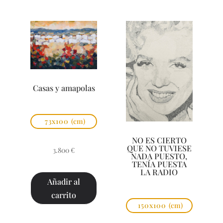
Casas y amapolas
73x100
(cm)
NO ES CIERTO
QUE NO TUVIESE
3.800
€
NADA PUESTO,
TENÍA PUESTA
LA RADIO
Añadir al
carrito
150x100
(cm)