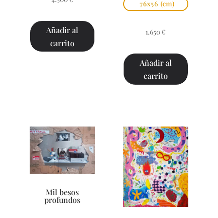
76x56
(cm)
Añadir al
1.650
€
carrito
Añadir al
carrito
Mil besos
profundos