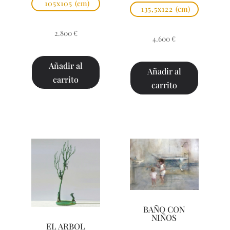
105x105
(cm)
135,5x122
(cm)
2.800
€
4.600
€
Añadir al
Añadir al
carrito
carrito
BAÑO CON
NIÑOS
EL ARBOL