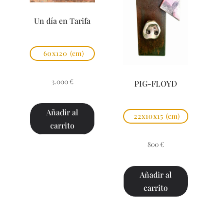
Un día en Tarifa
60x120
(cm)
3.000
€
PIG-FLOYD
Añadir al
22x10x15
(cm)
carrito
800
€
Añadir al
carrito