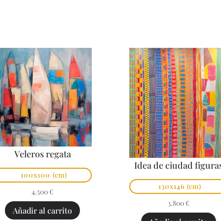
Veleros regata
Idea de ciudad figura
100x100
(cm)
130x146
(cm)
4.500
€
3.800
€
Añadir al carrito