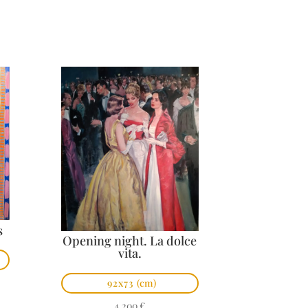
s
Opening night. La dolce
vita.
92x73
(cm)
4.200
€