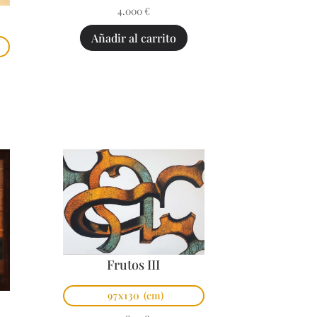
4.000
€
Añadir al carrito
Frutos III
97x130
(cm)