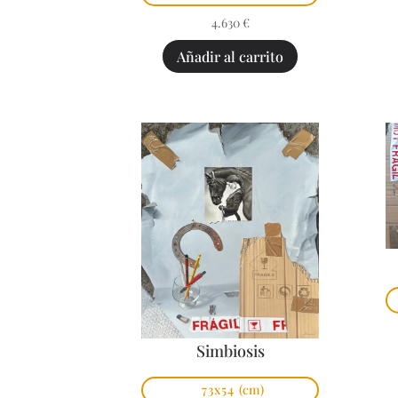
4.630
€
Añadir al carrito
Simbiosis
73x54
(cm)