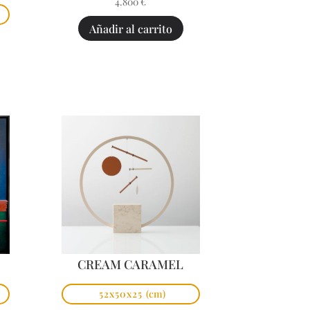
4.800
€
Añadir al carrito
CREAM CARAMEL
52x50x25
(cm)