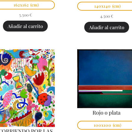
162x162
(cm)
140x140
(cm)
5.500
€
4.500
€
Añadir al carrito
Añadir al carrito
Rojo o plata
100x100
(cm)
CORRIENDO POR LAS