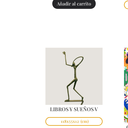
Añadir al carrito
LIBROS Y SUEÑOS V
118x55x12
(cm)