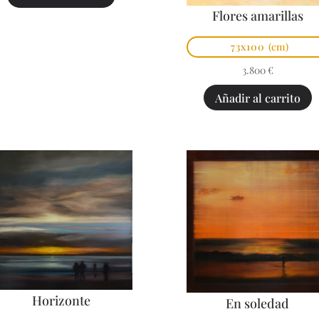
Flores amarillas
73x100
(cm)
3.800
€
Añadir al carrito
Horizonte
En soledad