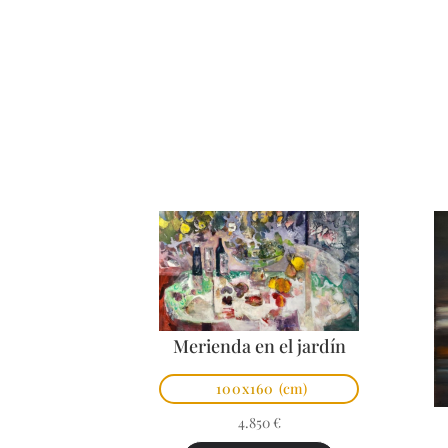
Merienda en el jardín
100x160
(cm)
4.850
€