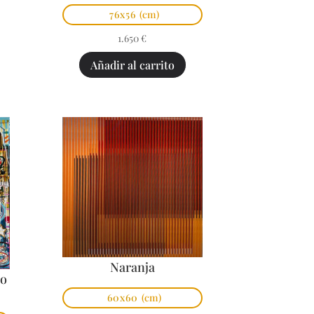
76x56
(cm)
1.650
€
Añadir al carrito
Naranja
po
60x60
(cm)