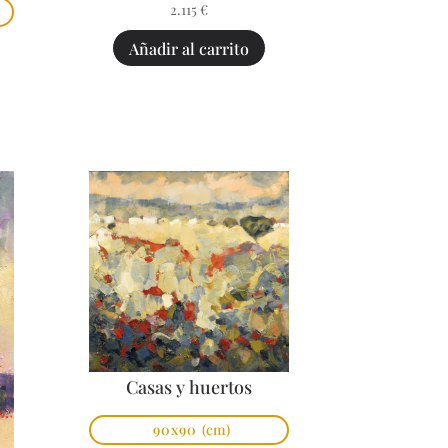
2.115
€
Añadir al carrito
Casas y huertos
90x90
(cm)