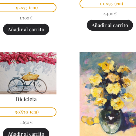
100x95
(cm)
92x73
(cm)
2.400
€
1.700
€
Añadir al carrito
Añadir al carrito
Bicicleta
50X70
(cm)
1.650
€
Añadir al carrito