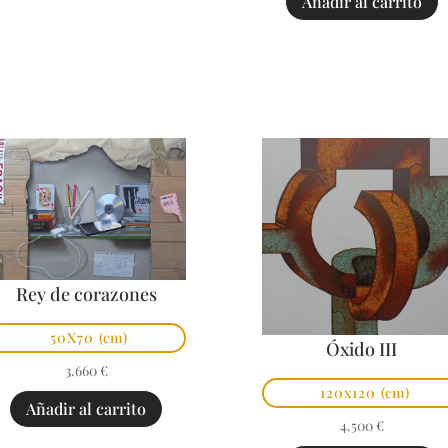
Añadir al carrito
Rey de corazones
50X70
(cm)
Óxido III
3.660
€
120x120
(cm)
Añadir al carrito
4.500
€