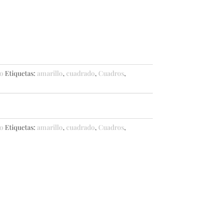
o
Etiquetas:
amarillo
,
cuadrado
,
Cuadros
,
o
Etiquetas:
amarillo
,
cuadrado
,
Cuadros
,