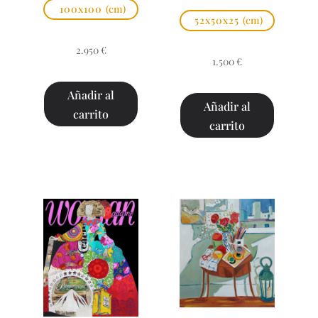
100x100
(cm)
52x50x25
(cm)
2.950
€
1.500
€
Añadir al
Añadir al
carrito
carrito