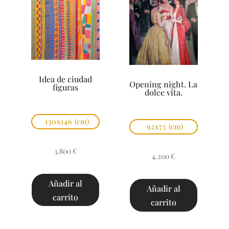
Idea de ciudad
Opening night. La
figuras
dolce vita.
130x146
(cm)
92x73
(cm)
3.800
€
4.200
€
Añadir al
Añadir al
carrito
carrito