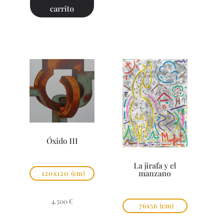
carrito
Óxido III
La jirafa y el
manzano
120x120
(cm)
4.500
€
76x56
(cm)