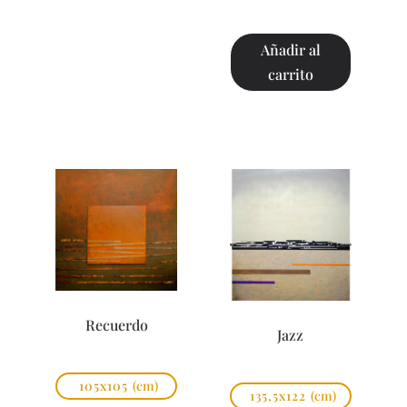
Añadir al
carrito
Recuerdo
Jazz
105x105
(cm)
135,5x122
(cm)