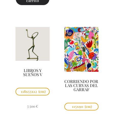
carrito
LIBROS Y
SUEÑOS V
CORRIENDO POR
LAS CURVAS DEL
GARRAF
118x55x12
(cm)
7.500
€
115x90
(cm)