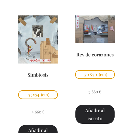
Rey de corazones
Simbiosis
50X70
(cm)
3.660
€
73x54
(cm)
Añadir al
3.660
€
carrito
Añadir al