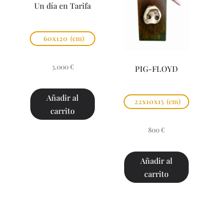
Un día en Tarifa
60x120
(cm)
3.000
€
PIG-FLOYD
Añadir al
22x10x15
(cm)
carrito
800
€
Añadir al
carrito