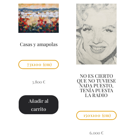
Casas y amapolas
73x100
(cm)
NO ES CIERTO
QUE NO TUVIESE
3.800
€
NADA PUESTO,
TENÍA PUESTA
LA RADIO
Añadir al
carrito
150x100
(cm)
6.000
€