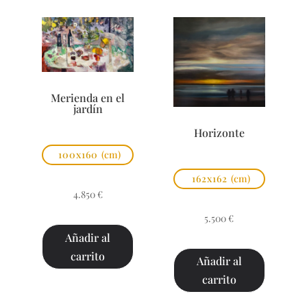
Merienda en el
jardín
Horizonte
100x160
(cm)
162x162
(cm)
4.850
€
5.500
€
Añadir al
carrito
Añadir al
carrito