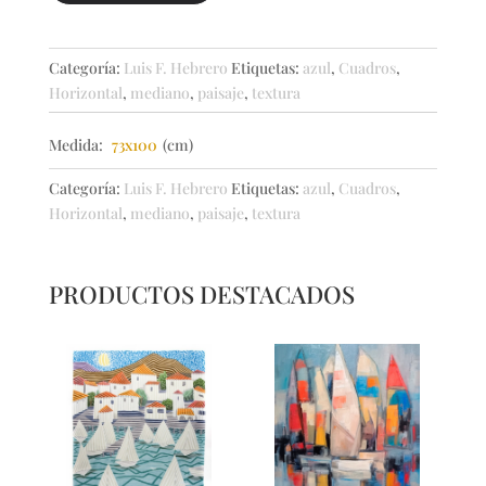
azul
cantidad
Categoría:
Luis F. Hebrero
Etiquetas:
azul
,
Cuadros
,
Horizontal
,
mediano
,
paisaje
,
textura
Medida:
73x100
(cm)
Categoría:
Luis F. Hebrero
Etiquetas:
azul
,
Cuadros
,
Horizontal
,
mediano
,
paisaje
,
textura
PRODUCTOS DESTACADOS