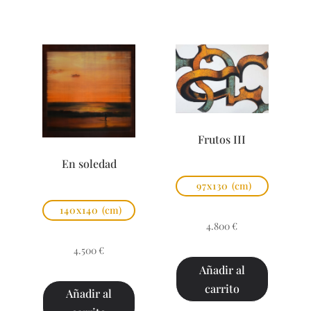
Frutos III
En soledad
97x130
(cm)
140x140
(cm)
4.800
€
4.500
€
Añadir al
carrito
Añadir al