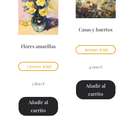
Casas y huertos
Flores amarillas
90x90
(cm)
73x100
(cm)
4.000
€
3.800
€
Añadir al
carrito
Añadir al
carrito