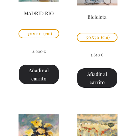
MADRID RÍO
Bicicleta
70x110
(cm)
50X70
(cm)
2.600
€
1.650
€
Añadir al
Añadir al
carrito
carrito