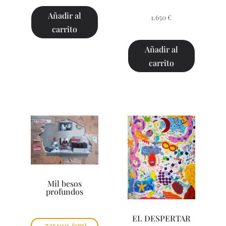
Añadir al
1.650
€
carrito
Añadir al
carrito
Mil besos
profundos
EL DESPERTAR
73x100
(cm)