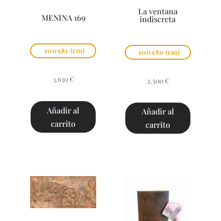
La ventana
MENINA 169
indiscreta
100x81
(cm)
100x89
(cm)
3.630
€
2.500
€
Añadir al
Añadir al
carrito
carrito