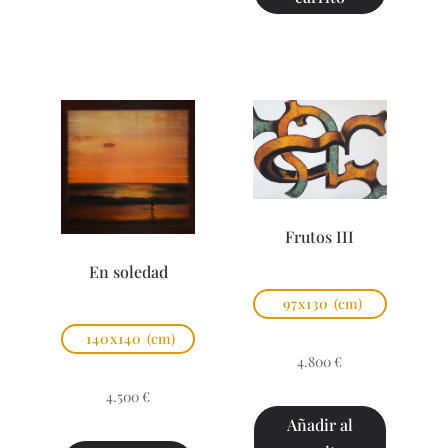
Frutos III
En soledad
97x130
(cm)
140x140
(cm)
4.800
€
4.500
€
Añadir al