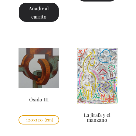
Añadir al
carrito
Óxido III
La jirafa y el
manzano
120x120
(cm)