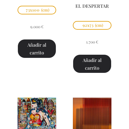
EL DESPERTAR
73x100
(cm)
92x73
(cm)
9.000
€
1.700
€
Añadir al
carrito
Añadir al
carrito