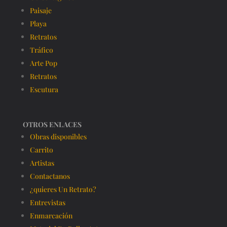
Paisaje
Playa
Retratos
Tráfico
Arte Pop
Retratos
Escutura
OTROS ENLACES
Obras disponibles
Carrito
Artistas
Contactanos
¿quieres Un Retrato?
Entrevistas
Enmarcación