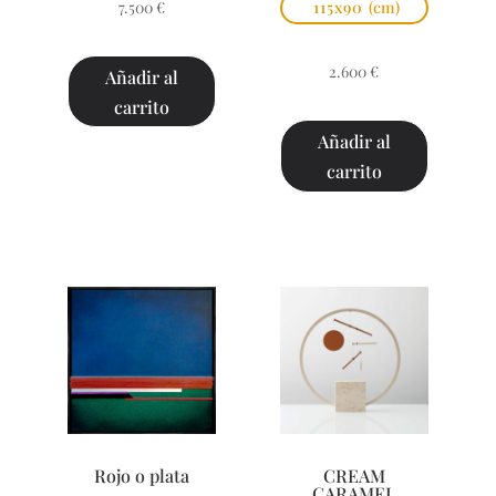
7.500
€
115x90
(cm)
2.600
€
Añadir al
carrito
Añadir al
carrito
Rojo o plata
CREAM
CARAMEL