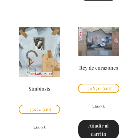
Rey de corazones
Simbiosis
50X70
(cm)
3.660
€
73x54
(cm)
Añadir al
3.660
€
carrito