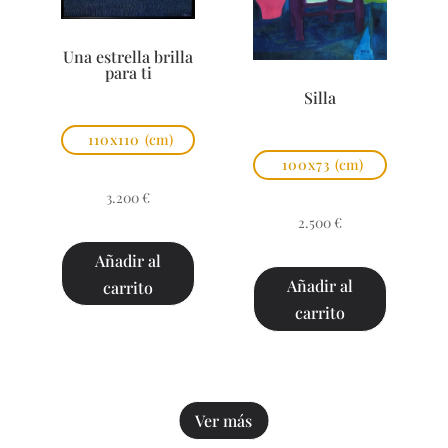
Una estrella brilla
para ti
Silla
110x110
(cm)
100x73
(cm)
3.200
€
2.500
€
Añadir al
Añadir al
carrito
carrito
Ver más