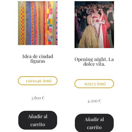
Idea de ciudad
Opening night. La
figuras
dolce vita.
130x146
(cm)
92x73
(cm)
3.800
€
4.200
€
Añadir al
Añadir al
carrito
carrito