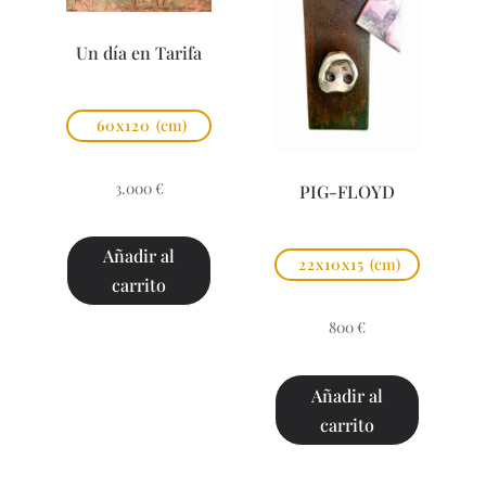
Un día en Tarifa
60x120
(cm)
3.000
€
PIG-FLOYD
Añadir al
22x10x15
(cm)
carrito
800
€
Añadir al
carrito