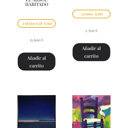
HABITADO
50x60
(cm)
156x60x38
(cm)
2.500
€
11.600
€
Añadir al
carrito
Añadir al
carrito