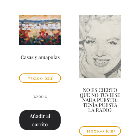
Casas y amapolas
73x100
(cm)
NO ES CIERTO
QUE NO TUVIESE
3.800
€
NADA PUESTO,
TENÍA PUESTA
LA RADIO
Añadir al
carrito
150x100
(cm)