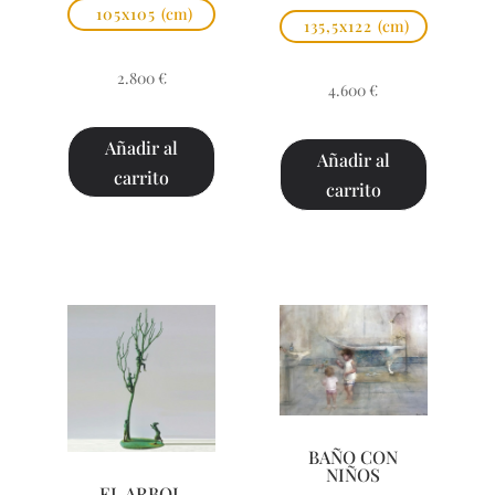
105x105
(cm)
135,5x122
(cm)
2.800
€
4.600
€
Añadir al
Añadir al
carrito
carrito
BAÑO CON
NIÑOS
EL ARBOL