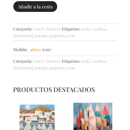
Paisaje
Añadir a la cesta
habitado
cantidad
Categoría:
Luis F. Hebrero
Etiquetas:
azul
,
Cuadros
,
Horizontal
,
paisaje
,
pequeño
,
rosa
Medida:
46X50
(cm)
Categoría:
Luis F. Hebrero
Etiquetas:
azul
,
Cuadros
,
Horizontal
,
paisaje
,
pequeño
,
rosa
PRODUCTOS DESTACADOS