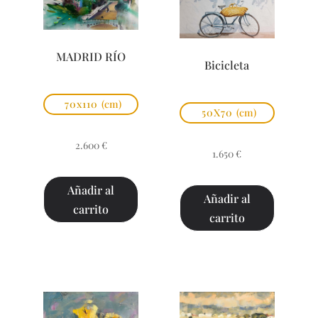
MADRID RÍO
Bicicleta
70x110
(cm)
50X70
(cm)
2.600
€
1.650
€
Añadir al
Añadir al
carrito
carrito