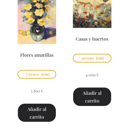
Casas y huertos
Flores amarillas
90x90
(cm)
73x100
(cm)
4.000
€
3.800
€
Añadir al
carrito
Añadir al
carrito