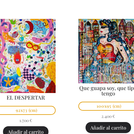
Que guapa soy, que ti
tengo
EL DESPERTAR
100x95
(cm)
92x73
(cm)
2.400
€
1.700
€
Añadir al carrito
Añadir al carrito