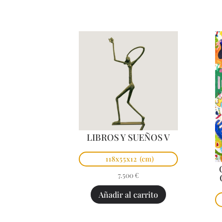
LIBROS Y SUEÑOS V
118x55x12
(cm)
7.500
€
Añadir al carrito