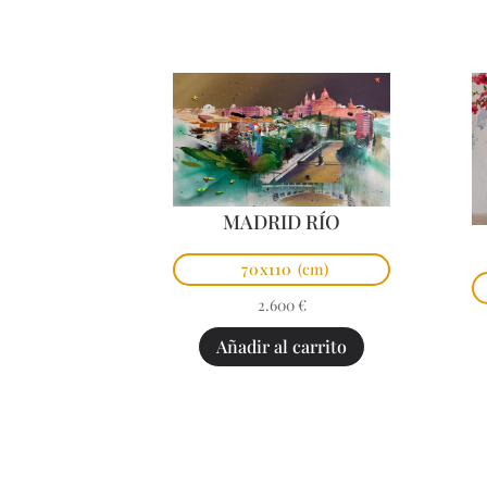
MADRID RÍO
70x110
(cm)
2.600
€
Añadir al carrito