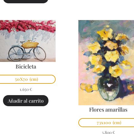
Bicicleta
50X70
(cm)
1.650
€
Añadir al carrito
Flores amarillas
73x100
(cm)
3.800
€