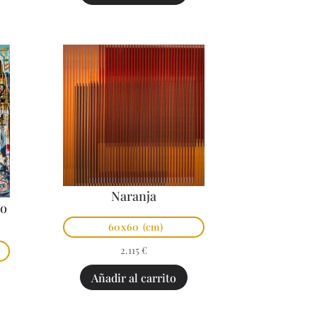
Naranja
po
60x60
(cm)
2.115
€
Añadir al carrito