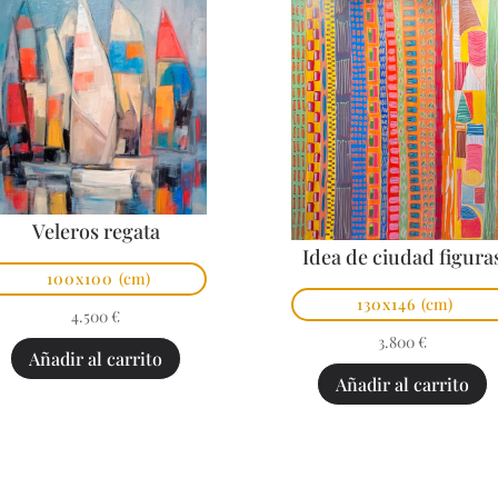
Veleros regata
Idea de ciudad figura
100x100
(cm)
130x146
(cm)
4.500
€
3.800
€
Añadir al carrito
Añadir al carrito