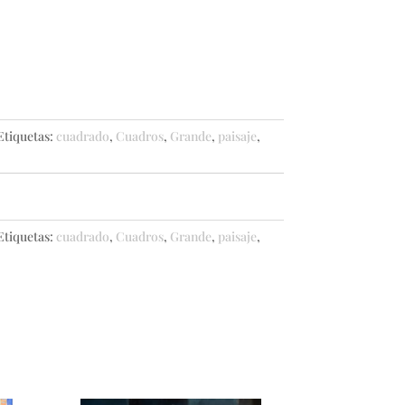
Etiquetas:
cuadrado
,
Cuadros
,
Grande
,
paisaje
,
Etiquetas:
cuadrado
,
Cuadros
,
Grande
,
paisaje
,