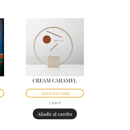
CREAM CARAMEL
52x50x25
(cm)
1.500
€
Añadir al carrito