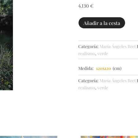
4.130
€
Paisaje
Añadir a la cesta
en
mi
verano
Categoría:
María Ángeles Bret
cantidad
realismo
,
verde
Medida:
120x120
(cm)
Categoría:
María Ángeles Bret
realismo
,
verde