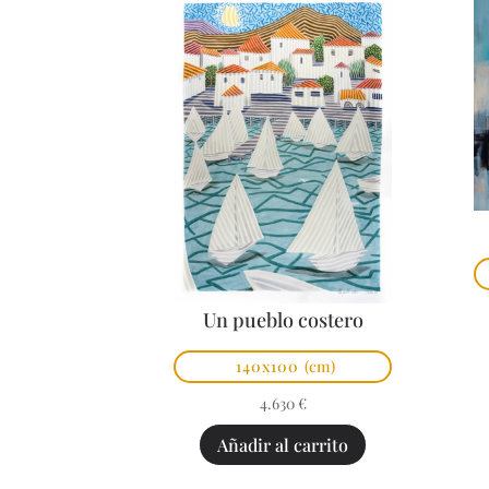
Un pueblo costero
140x100
(cm)
4.630
€
Añadir al carrito