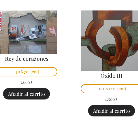
Rey de corazones
50X70
(cm)
Óxido III
3.660
€
120x120
(cm)
Añadir al carrito
4.500
€
Añadir al carrito