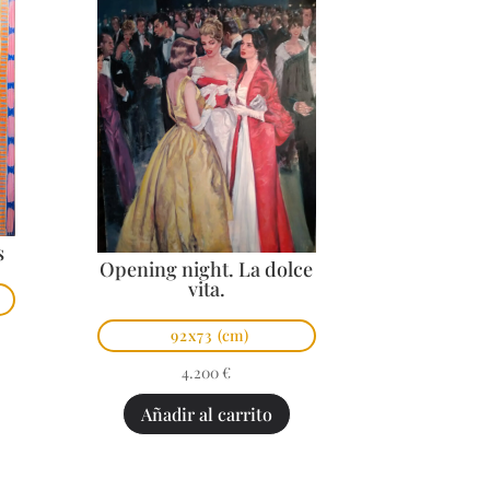
s
Opening night. La dolce
vita.
92x73
(cm)
4.200
€
Añadir al carrito