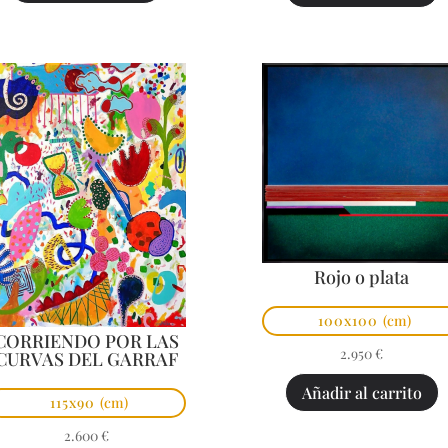
Rojo o plata
100x100
(cm)
CORRIENDO POR LAS
2.950
€
CURVAS DEL GARRAF
Añadir al carrito
115x90
(cm)
2.600
€