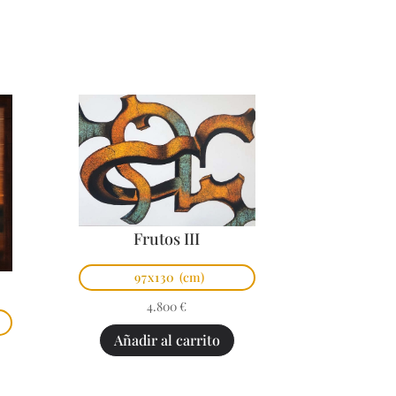
Frutos III
97x130
(cm)
4.800
€
Añadir al carrito