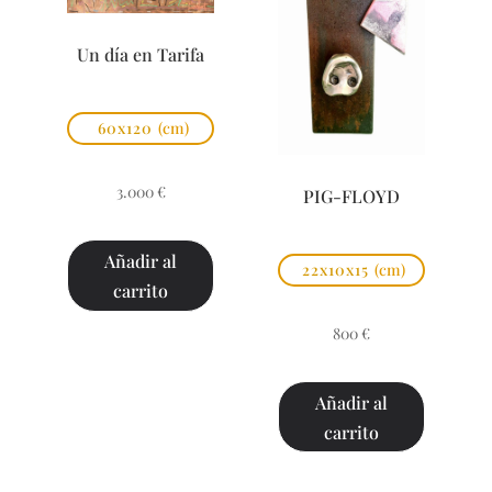
Un día en Tarifa
60x120
(cm)
3.000
€
PIG-FLOYD
Añadir al
22x10x15
(cm)
carrito
800
€
Añadir al
carrito