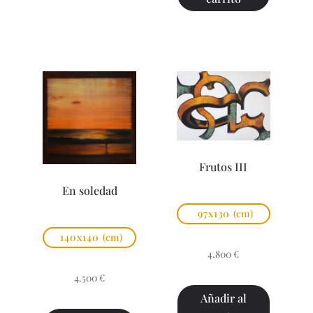
Frutos III
En soledad
97x130
(cm)
140x140
(cm)
4.800
€
4.500
€
Añadir al