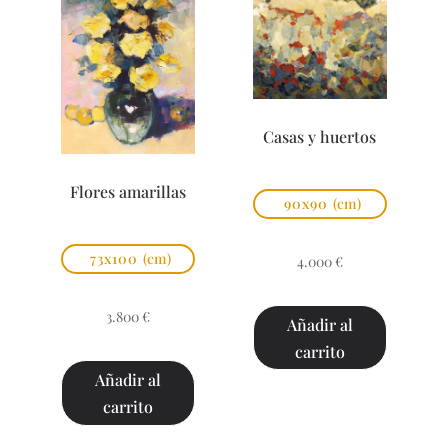
Casas y huertos
Flores amarillas
90x90
(cm)
73x100
(cm)
4.000
€
3.800
€
Añadir al
carrito
Añadir al
carrito