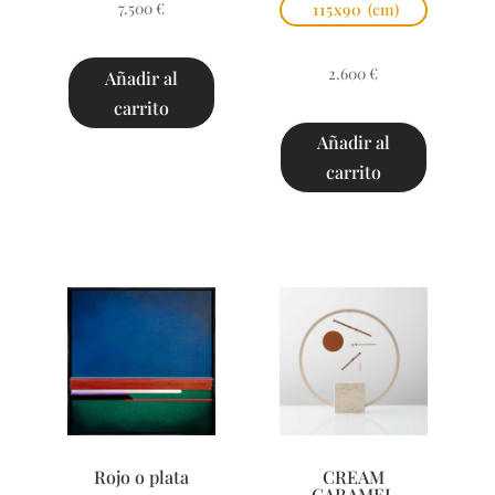
7.500
€
115x90
(cm)
2.600
€
Añadir al
carrito
Añadir al
carrito
Rojo o plata
CREAM
CARAMEL