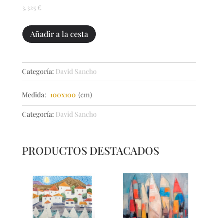
3.325
€
OTOÑO
Añadir a la cesta
EN
LA
CONCEPCIÓN
Categoría:
David Sancho
cantidad
Medida:
100x100
(cm)
Categoría:
David Sancho
PRODUCTOS DESTACADOS