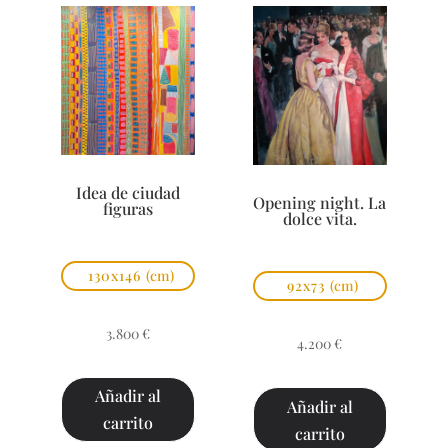
Idea de ciudad
Opening night. La
figuras
dolce vita.
130x146
(cm)
92x73
(cm)
3.800
€
4.200
€
Añadir al
Añadir al
carrito
carrito