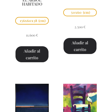
HABITADO
50x60
(cm)
156x60x38
(cm)
2.500
€
11.600
€
Añadir al
carrito
Añadir al
carrito