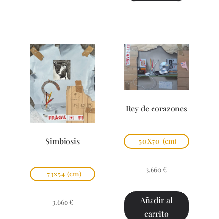
Rey de corazones
Simbiosis
50X70
(cm)
3.660
€
73x54
(cm)
Añadir al
3.660
€
carrito