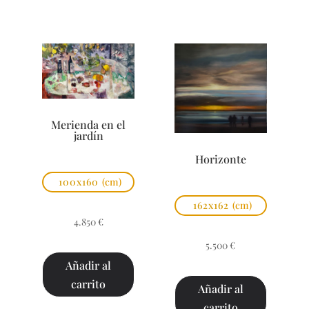
Merienda en el
jardín
Horizonte
100x160
(cm)
162x162
(cm)
4.850
€
5.500
€
Añadir al
carrito
Añadir al
carrito