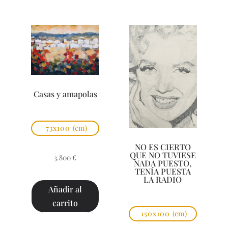
Casas y amapolas
73x100
(cm)
NO ES CIERTO
QUE NO TUVIESE
3.800
€
NADA PUESTO,
TENÍA PUESTA
LA RADIO
Añadir al
carrito
150x100
(cm)