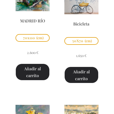
MADRID RÍO
Bicicleta
70x110
(cm)
50X70
(cm)
2.600
€
1.650
€
Añadir al
Añadir al
carrito
carrito