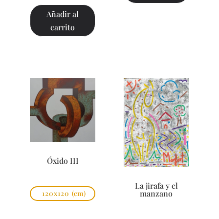
Añadir al
carrito
Óxido III
La jirafa y el
manzano
120x120
(cm)