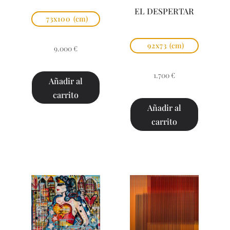
EL DESPERTAR
73x100
(cm)
92x73
(cm)
9.000
€
1.700
€
Añadir al
carrito
Añadir al
carrito