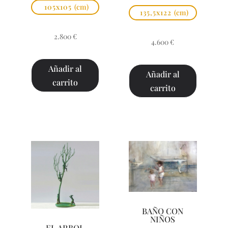
105x105
(cm)
135,5x122
(cm)
2.800
€
4.600
€
Añadir al
Añadir al
carrito
carrito
BAÑO CON
NIÑOS
EL ARBOL