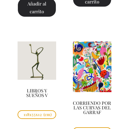
carrito
Añadir al
carrito
LIBROS Y
SUEÑOS V
CORRIENDO POR
LAS CURVAS DEL
GARRAF
118x55x12
(cm)