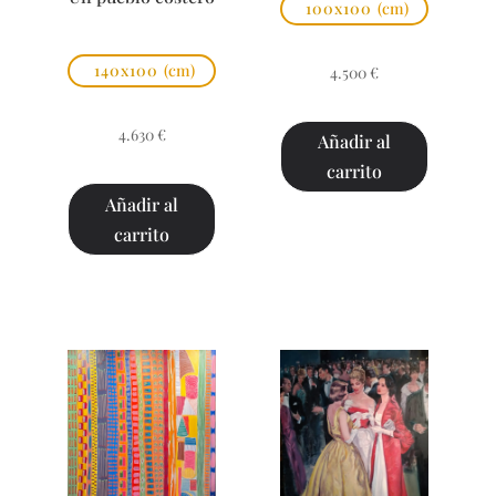
100x100
(cm)
140x100
(cm)
4.500
€
4.630
€
Añadir al
carrito
Añadir al
carrito