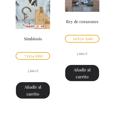
Rey de corazones
Simbiosis
50X70
(cm)
3.660
€
73x54
(cm)
Añadir al
3.660
€
carrito
Añadir al
carrito