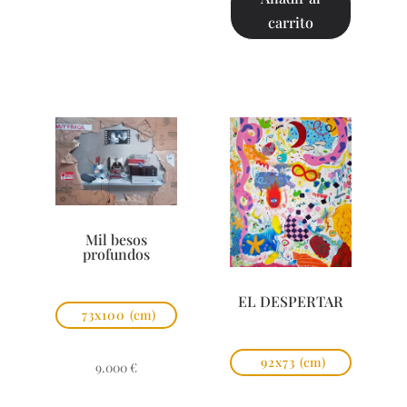
carrito
Mil besos
profundos
EL DESPERTAR
73x100
(cm)
92x73
(cm)
9.000
€