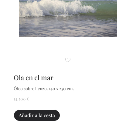
Ola en el mar
Óleo sobre lienzo. 140 x 250 cm.
14.500
€
Ola
Añadir a la cesta
en
el
mar