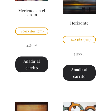
Merienda en el
jardín
Horizonte
100x160
(cm)
162x162
(cm)
4.850
€
5.500
€
Añadir al
carrito
Añadir al
carrito