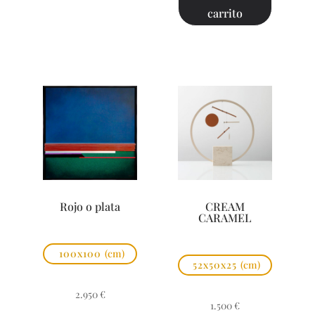
carrito
Rojo o plata
CREAM
CARAMEL
100x100
(cm)
52x50x25
(cm)
2.950
€
1.500
€