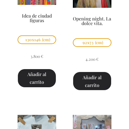
Idea de ciudad
Opening night. La
figuras
dolce vita.
130x146
(cm)
92x73
(cm)
3.800
€
4.200
€
Añadir al
Añadir al
carrito
carrito