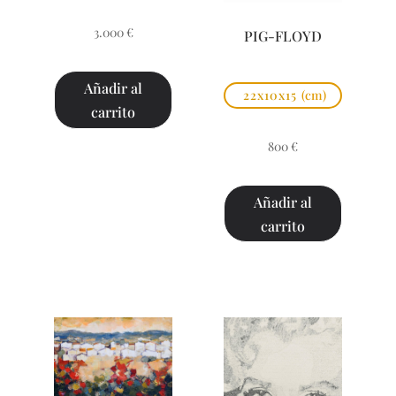
3.000
€
PIG-FLOYD
Añadir al
22x10x15
(cm)
carrito
800
€
Añadir al
carrito