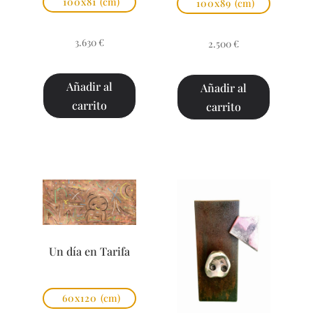
100x81
(cm)
100x89
(cm)
3.630
€
2.500
€
Añadir al
Añadir al
carrito
carrito
Un día en Tarifa
60x120
(cm)