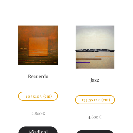
Recuerdo
Jazz
105x105
(cm)
135,5x122
(cm)
2.800
€
4.600
€
Añadir al