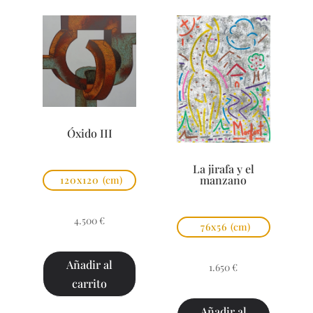
Óxido III
La jirafa y el
manzano
120x120
(cm)
4.500
€
76x56
(cm)
Añadir al
1.650
€
carrito
Añadir al