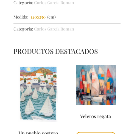
Categoría:
Carlos García Roman
cantidad
Medida:
140x250
(cm)
Categoría:
Carlos García Roman
PRODUCTOS DESTACADOS
Veleros regata
Un pueblo costero