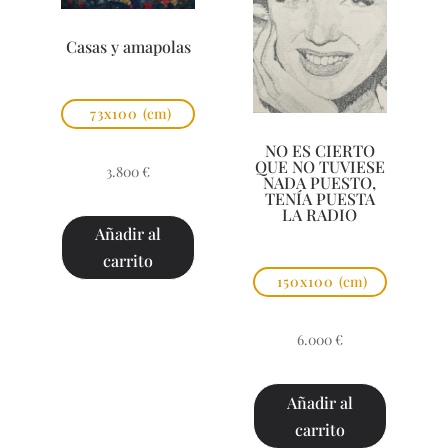
Casas y amapolas
73x100
(cm)
NO ES CIERTO
QUE NO TUVIESE
3.800
€
NADA PUESTO,
TENÍA PUESTA
LA RADIO
Añadir al
carrito
150x100
(cm)
6.000
€
Añadir al
carrito