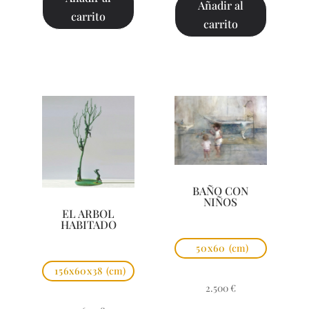
Añadir al
carrito
carrito
BAÑO CON
NIÑOS
EL ARBOL
HABITADO
50x60
(cm)
156x60x38
(cm)
2.500
€