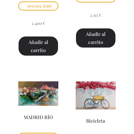
100x95
(cm)
2.115
€
2.400
€
Añadir al
carrito
Añadir al
carrito
MADRID RÍO
Bicicleta