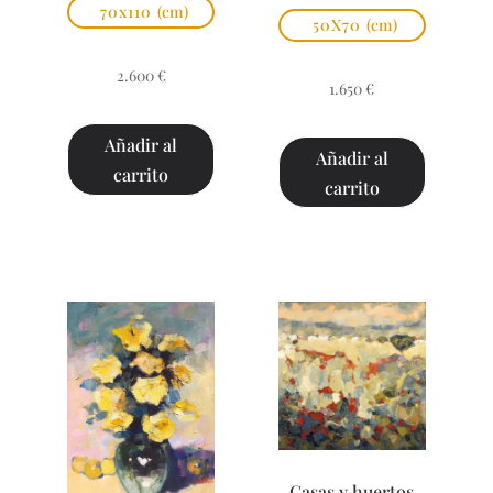
70x110
(cm)
50X70
(cm)
2.600
€
1.650
€
Añadir al
Añadir al
carrito
carrito
Casas y huertos