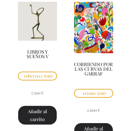
LIBROS Y
SUEÑOS V
CORRIENDO POR
LAS CURVAS DEL
GARRAF
118x55x12
(cm)
7.500
€
115x90
(cm)
2.600
€
Añadir al
carrito
Añadir al