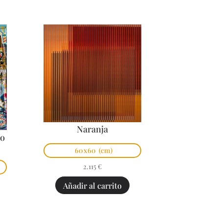
Naranja
po
60x60
(cm)
2.115
€
Añadir al carrito