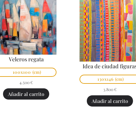
Veleros regata
Idea de ciudad figura
100x100
(cm)
130x146
(cm)
4.500
€
3.800
€
Añadir al carrito
Añadir al carrito