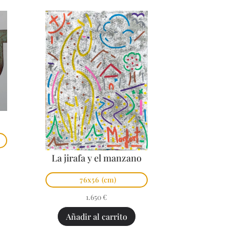
La jirafa y el manzano
76x56
(cm)
1.650
€
Añadir al carrito