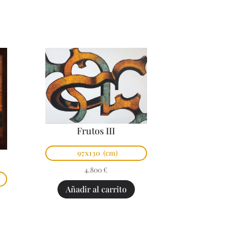
Frutos III
97x130
(cm)
4.800
€
Añadir al carrito