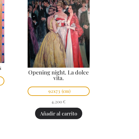
s
Opening night. La dolce
vita.
92x73
(cm)
4.200
€
Añadir al carrito