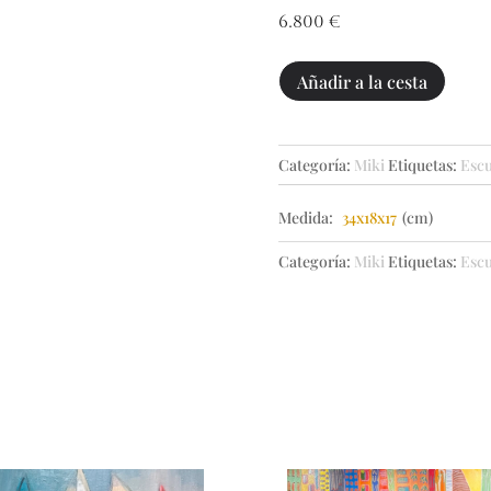
6.800
€
Nudito
Añadir a la cesta
indisoluble
rojo
cantidad
Categoría:
Miki
Etiquetas:
Escu
Medida:
34x18x17
(cm)
Categoría:
Miki
Etiquetas:
Escu