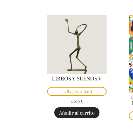
LIBROS Y SUEÑOS V
118x55x12
(cm)
7.500
€
Añadir al carrito