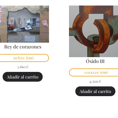
Rey de corazones
50X70
(cm)
Óxido III
3.660
€
120x120
(cm)
Añadir al carrito
4.500
€
Añadir al carrito