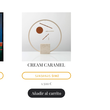
CREAM CARAMEL
52x50x25
(cm)
1.500
€
Añadir al carrito