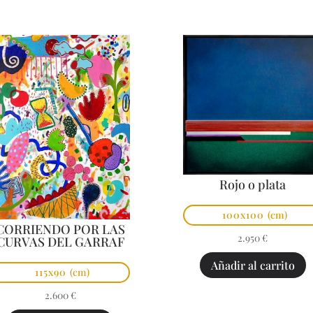
Rojo o plata
100x100
(cm)
CORRIENDO POR LAS
2.950
€
CURVAS DEL GARRAF
Añadir al carrito
115x90
(cm)
2.600
€