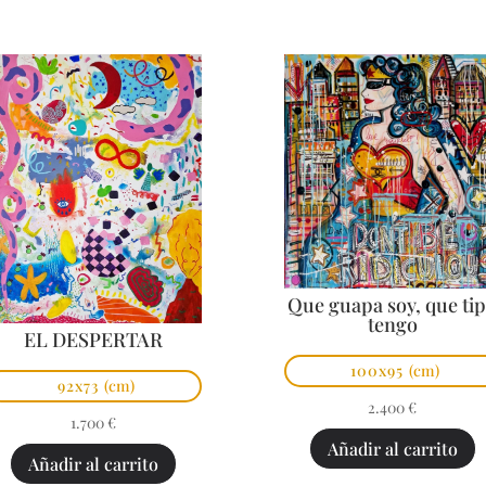
Que guapa soy, que ti
tengo
EL DESPERTAR
100x95
(cm)
92x73
(cm)
2.400
€
1.700
€
Añadir al carrito
Añadir al carrito