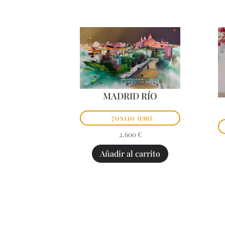
MADRID RÍO
70x110
(cm)
2.600
€
Añadir al carrito