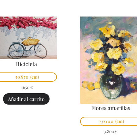
Bicicleta
50X70
(cm)
1.650
€
Añadir al carrito
Flores amarillas
73x100
(cm)
3.800
€