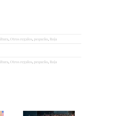
ltura
,
Otros regalos
,
pequeño
,
Roja
ltura
,
Otros regalos
,
pequeño
,
Roja