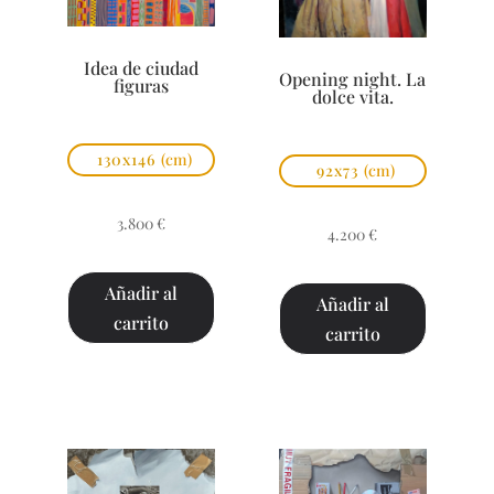
Idea de ciudad
Opening night. La
figuras
dolce vita.
130x146
(cm)
92x73
(cm)
3.800
€
4.200
€
Añadir al
Añadir al
carrito
carrito