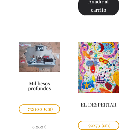
Añadir al
carrito
Mil besos
profundos
EL DESPERTAR
73x100
(cm)
92x73
(cm)
9.000
€