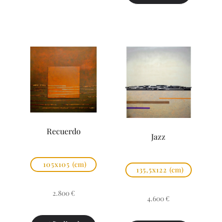
Recuerdo
Jazz
105x105
(cm)
135,5x122
(cm)
2.800
€
4.600
€