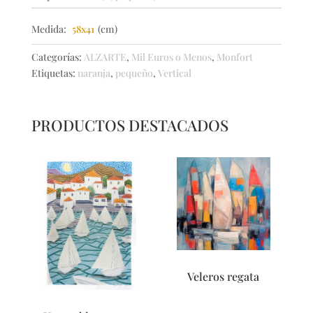
Medida:
58x41
(cm)
Categorías:
ALZARTE
,
Mil Euros o Menos
,
Monfort
Etiquetas:
naranja
,
pequeño
,
Vertical
PRODUCTOS DESTACADOS
Veleros regata