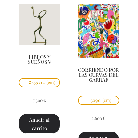
LIBROS Y
SUEÑOS V
CORRIENDO POR
LAS CURVAS DEL
GARRAF
118x55x12
(cm)
7.500
€
115x90
(cm)
2.600
€
Añadir al
carrito
Añadir al