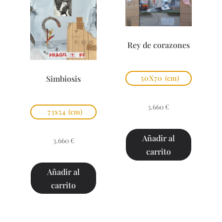
Rey de corazones
Simbiosis
50X70
(cm)
3.660
€
73x54
(cm)
Añadir al
3.660
€
carrito
Añadir al
carrito