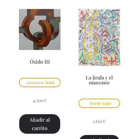
Óxido III
La jirafa y el
manzano
120x120
(cm)
4.500
€
76x56
(cm)
Añadir al
1.650
€
carrito