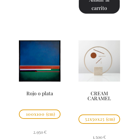
carrito
Rojo o plata
CREAM
CARAMEL
100x100
(cm)
52x50x25
(cm)
2.950
€
1.500
€