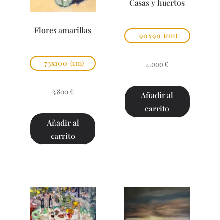
Casas y huertos
Flores amarillas
90x90
(cm)
73x100
(cm)
4.000
€
3.800
€
Añadir al
carrito
Añadir al
carrito