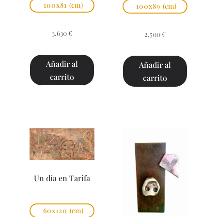
100x81
(cm)
100x89
(cm)
3.630
€
2.500
€
Añadir al
Añadir al
carrito
carrito
Un día en Tarifa
60x120
(cm)