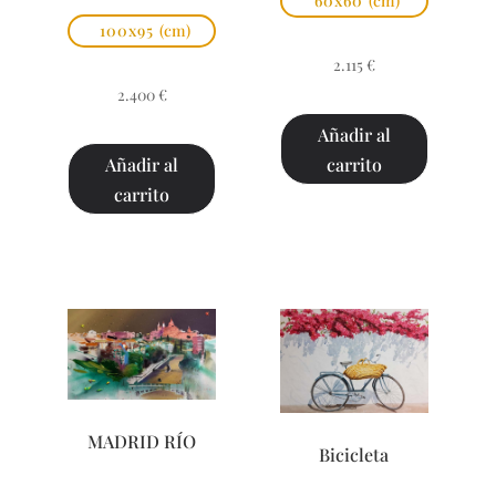
60x60
(cm)
100x95
(cm)
2.115
€
2.400
€
Añadir al
carrito
Añadir al
carrito
MADRID RÍO
Bicicleta