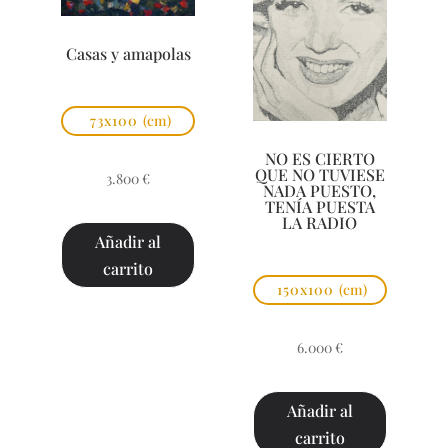
Casas y amapolas
73x100
(cm)
NO ES CIERTO
QUE NO TUVIESE
3.800
€
NADA PUESTO,
TENÍA PUESTA
LA RADIO
Añadir al
carrito
150x100
(cm)
6.000
€
Añadir al
carrito