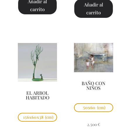
Añadir al
Añadir al
carrito
carrito
BAÑO CON
NIÑOS
EL ARBOL
HABITADO
50x60
(cm)
156x60x38
(cm)
2.500
€