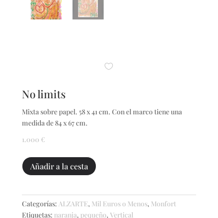
No limits
Mixta sobre papel. 58 x 41 cm. Con el marco tiene una
medida de 84 x 67 cm.
1.000
€
No
Añadir a la cesta
limits
cantidad
Categorías:
ALZARTE
,
Mil Euros o Menos
,
Monfort
Etiquetas:
naranja
,
pequeño
,
Vertical