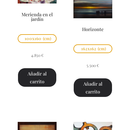
Merienda en el
jardín
Horizonte
100x160
(cm)
162x162
(cm)
4.850
€
5.500
€
Añadir al
carrito
Añadir al
carrito