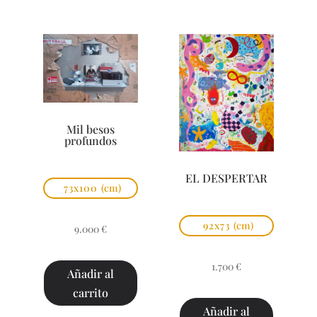
Mil besos
profundos
EL DESPERTAR
73x100
(cm)
92x73
(cm)
9.000
€
1.700
€
Añadir al
carrito
Añadir al