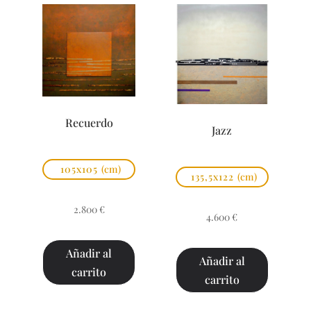
Recuerdo
Jazz
105x105
(cm)
135,5x122
(cm)
2.800
€
4.600
€
Añadir al
Añadir al
carrito
carrito