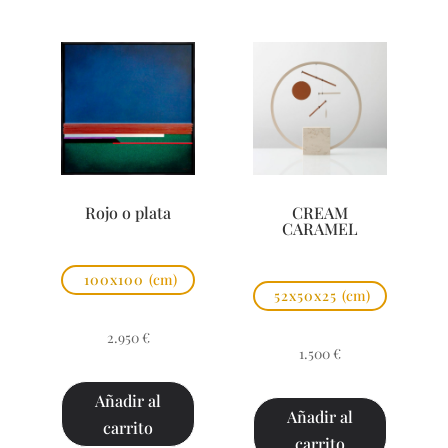
Rojo o plata
CREAM
CARAMEL
100x100
(cm)
52x50x25
(cm)
2.950
€
1.500
€
Añadir al
Añadir al
carrito
carrito