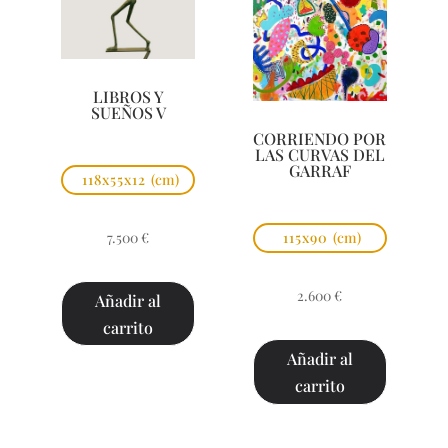
LIBROS Y
SUEÑOS V
CORRIENDO POR
LAS CURVAS DEL
GARRAF
118x55x12
(cm)
7.500
€
115x90
(cm)
2.600
€
Añadir al
carrito
Añadir al
carrito