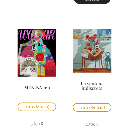
La ventana
MENINA 169
indiscreta
100x81
(cm)
100x89
(cm)
3.630
€
2.500
€