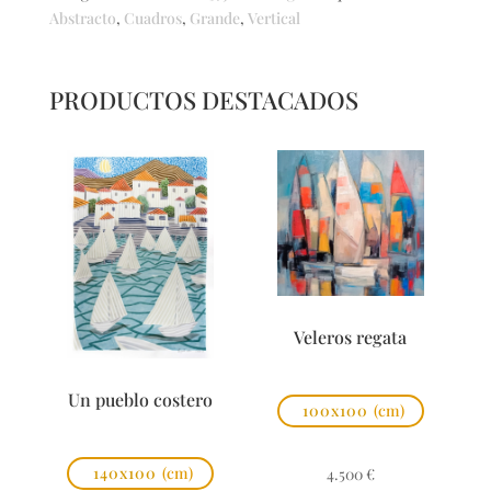
Abstracto
,
Cuadros
,
Grande
,
Vertical
PRODUCTOS DESTACADOS
Veleros regata
Un pueblo costero
100x100
(cm)
140x100
(cm)
4.500
€