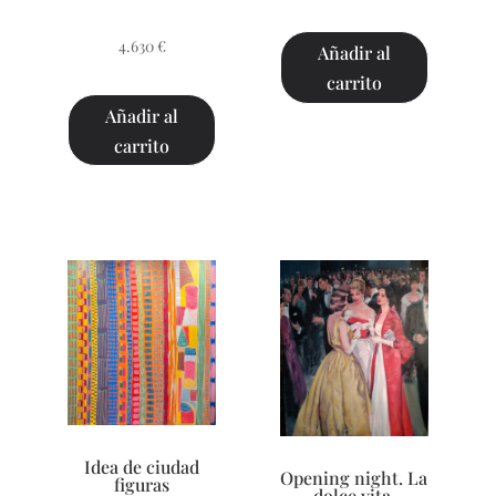
4.630
€
Añadir al
carrito
Añadir al
carrito
Idea de ciudad
Opening night. La
figuras
dolce vita.