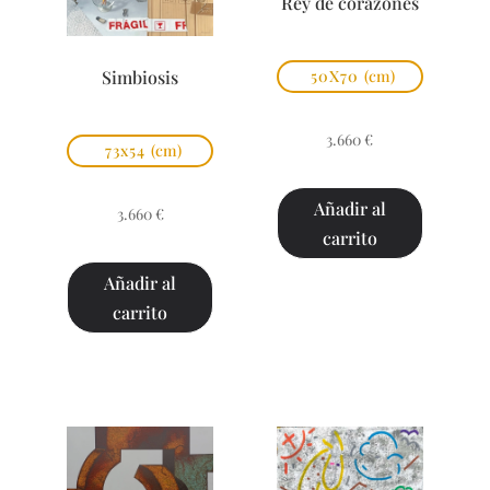
Rey de corazones
Simbiosis
50X70
(cm)
3.660
€
73x54
(cm)
Añadir al
3.660
€
carrito
Añadir al
carrito