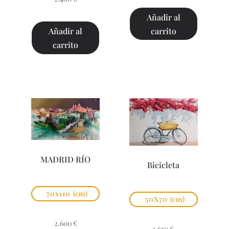
Añadir al
carrito
Añadir al
carrito
MADRID RÍO
Bicicleta
70x110
(cm)
50X70
(cm)
2.600
€
1.650
€