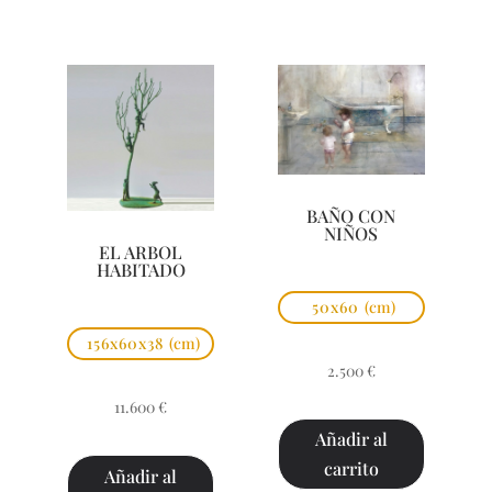
BAÑO CON
NIÑOS
EL ARBOL
HABITADO
50x60
(cm)
156x60x38
(cm)
2.500
€
11.600
€
Añadir al
carrito
Añadir al