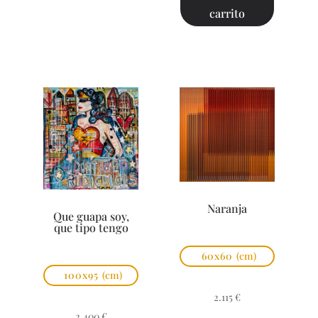
carrito
Naranja
Que guapa soy,
que tipo tengo
60x60
(cm)
100x95
(cm)
2.115
€
2.400
€