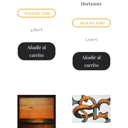
Horizonte
100x160
(cm)
162x162
(cm)
4.850
€
5.500
€
Añadir al
carrito
Añadir al
carrito