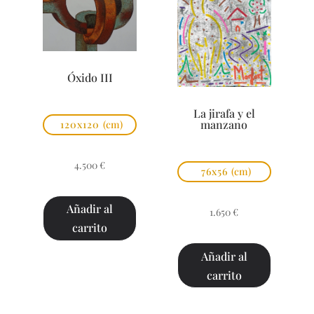
Óxido III
La jirafa y el
manzano
120x120
(cm)
4.500
€
76x56
(cm)
Añadir al
1.650
€
carrito
Añadir al
carrito