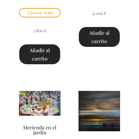
73x100
(cm)
4.000
€
3.800
€
Añadir al
carrito
Añadir al
carrito
Merienda en el
jardín