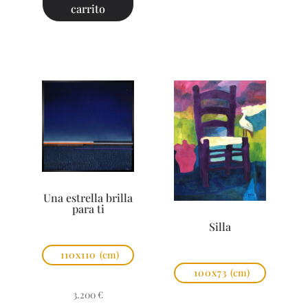
carrito
Una estrella brilla
para ti
Silla
110x110
(cm)
100x73
(cm)
3.200
€