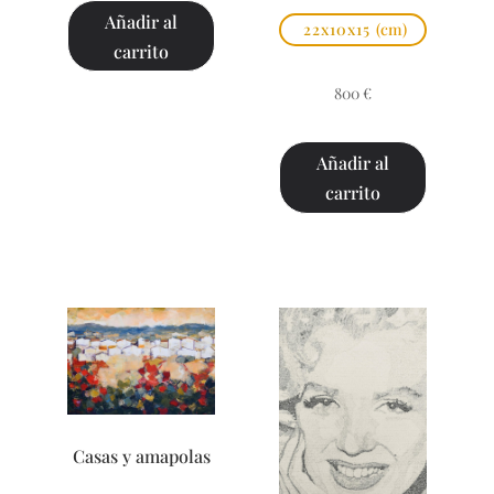
Añadir al
22x10x15
(cm)
carrito
800
€
Añadir al
carrito
Casas y amapolas