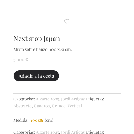
Next stop Japan
Mixta sobre lienzo. 100 x 81 cm.
3.000
€
Next
Añadir a la cesta
stop
Japan
cantidad
Categorías:
Alzarte 2025
,
Jordi Artigas
Etiquetas:
Abstracto
,
Cuadros
,
Grande
,
Vertical
Medida:
100x81
(cm)
Categorías:
Alzarte 2025
,
Jordi Artigas
Etiquetas: