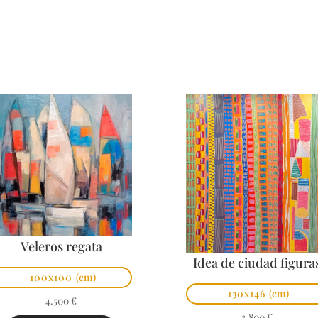
Veleros regata
Idea de ciudad figura
100x100
(cm)
130x146
(cm)
4.500
€
3.800
€