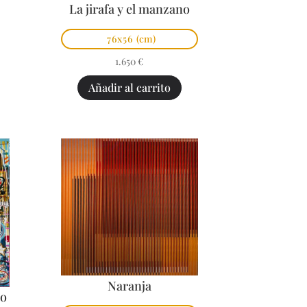
La jirafa y el manzano
76x56
(cm)
1.650
€
Añadir al carrito
Naranja
po