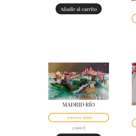
Añadir al carrito
MADRID RÍO
70x110
(cm)
2.600
€