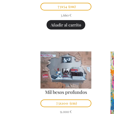
73x54
(cm)
3.660
€
Añadir al carrito
Mil besos profundos
73x100
(cm)
9.000
€