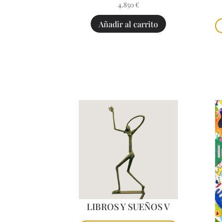
4.850
€
Añadir al carrito
LIBROS Y SUEÑOS V