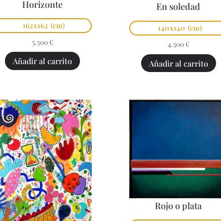
Horizonte
En soledad
162x162
(cm)
140x140
(cm)
5.500
€
4.500
€
Añadir al carrito
Añadir al carrito
Rojo o plata