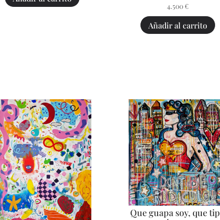
4.500
€
Añadir al carrito
Que guapa soy, que ti