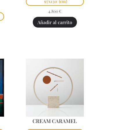
97x130
(cm)
4.800
€
Añadir al carrito
CREAM CARAMEL