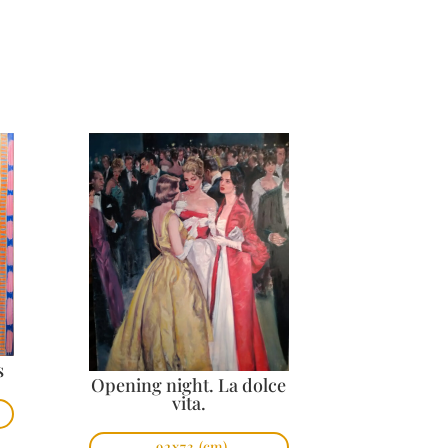
s
Opening night. La dolce
vita.
92x73
(cm)