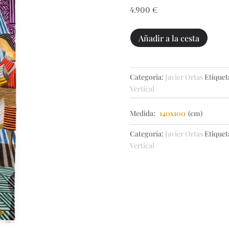
4.900
€
Músicos
Añadir a la cesta
de
orquesta
cantidad
Categoría:
Javier Ortas
Etiquet
Vertical
Medida:
140x100
(cm)
Categoría:
Javier Ortas
Etiquet
Vertical