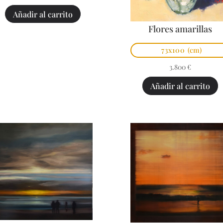
Añadir al carrito
Flores amarillas
73x100
(cm)
3.800
€
Añadir al carrito