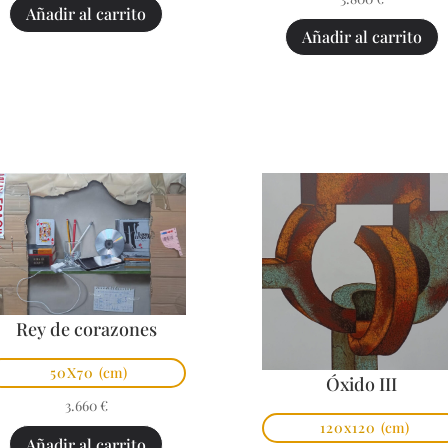
Añadir al carrito
Añadir al carrito
Rey de corazones
50X70
(cm)
Óxido III
3.660
€
120x120
(cm)
Añadir al carrito