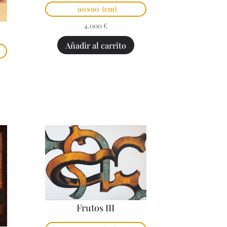
90x90
(cm)
4.000
€
Añadir al carrito
Frutos III