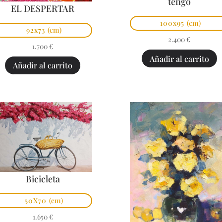
tengo
EL DESPERTAR
100x95
(cm)
92x73
(cm)
2.400
€
1.700
€
Añadir al carrito
Añadir al carrito
Bicicleta
50X70
(cm)
1.650
€