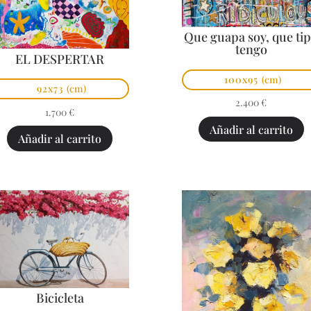
Que guapa soy, que ti
tengo
EL DESPERTAR
100x95
(cm)
92x73
(cm)
2.400
€
1.700
€
Añadir al carrito
Añadir al carrito
Bicicleta