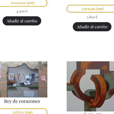
100x100
(cm)
130x146
(cm)
4.500
€
3.800
€
Añadir al carrito
Añadir al carrito
Rey de corazones
50X70
(cm)