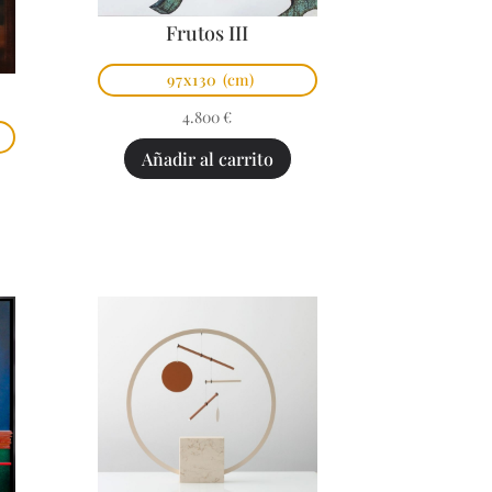
Frutos III
97x130
(cm)
4.800
€
Añadir al carrito