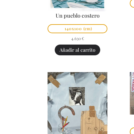
Un pueblo costero
140x100
(cm)
4.630
€
Añadir al carrito