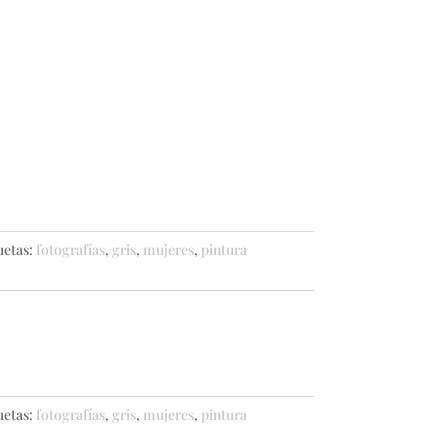
uetas:
fotografías
,
gris
,
mujeres
,
pintura
uetas:
fotografías
,
gris
,
mujeres
,
pintura