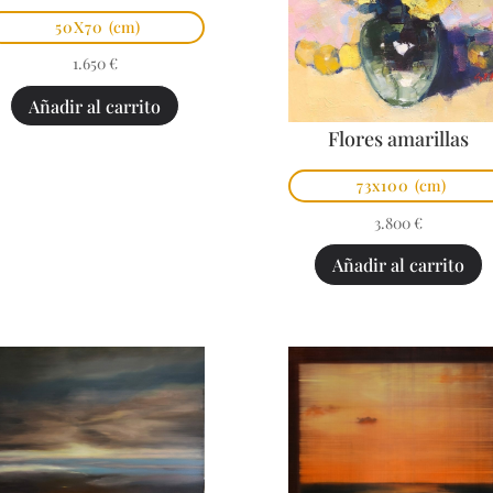
50X70
(cm)
1.650
€
Añadir al carrito
Flores amarillas
73x100
(cm)
3.800
€
Añadir al carrito