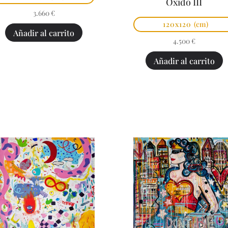
Óxido III
3.660
€
120x120
(cm)
Añadir al carrito
4.500
€
Añadir al carrito