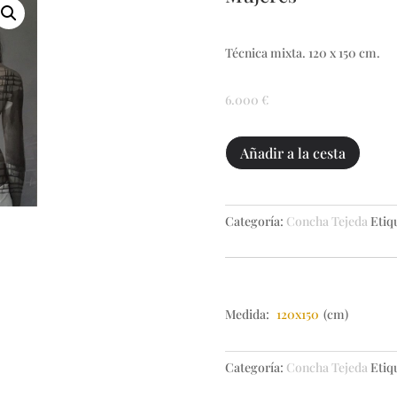
Técnica mixta. 120 x 150 cm.
6.000
€
Mujeres
Añadir a la cesta
cantidad
Categoría:
Concha Tejeda
Etiq
Medida:
120x150
(cm)
Categoría:
Concha Tejeda
Etiq