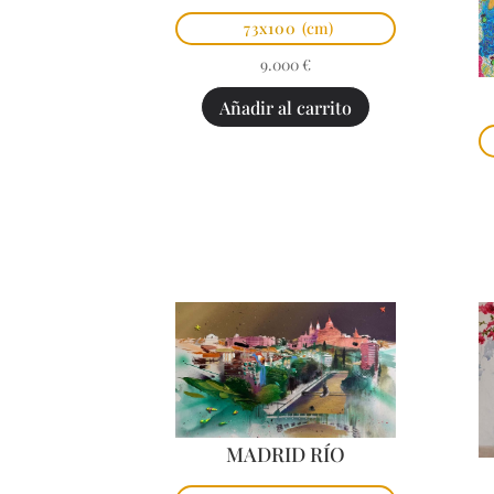
73x100
(cm)
9.000
€
Añadir al carrito
MADRID RÍO