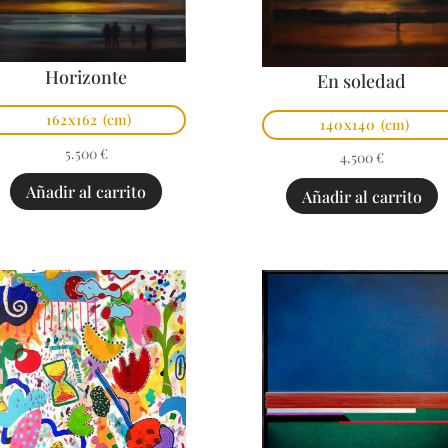
Horizonte
En soledad
162x162
(cm)
140x140
(cm)
5.500
€
4.500
€
Añadir al carrito
Añadir al carrito