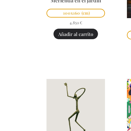
Merienda en el jardín
100x160
(cm)
4.850
€
Añadir al carrito