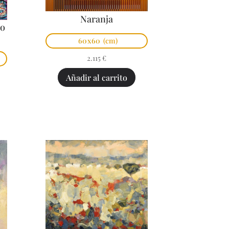
Naranja
po
60x60
(cm)
2.115
€
Añadir al carrito