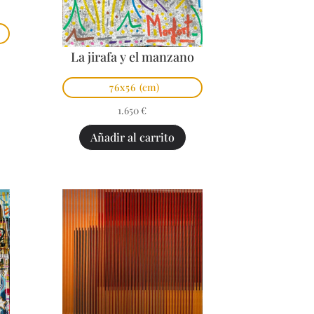
La jirafa y el manzano
76x56
(cm)
1.650
€
Añadir al carrito