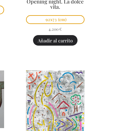
Opening night. La dolce
vita.
92x73
(cm)
4.200
€
Añadir al carrito