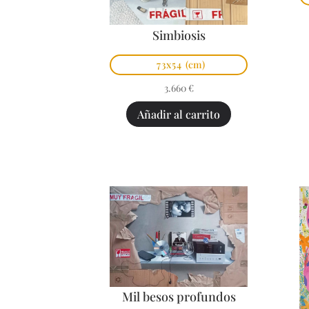
Simbiosis
73x54
(cm)
3.660
€
Añadir al carrito
Mil besos profundos