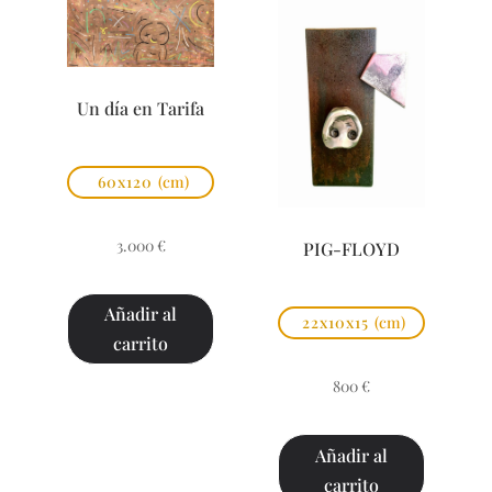
Un día en Tarifa
60x120
(cm)
3.000
€
PIG-FLOYD
Añadir al
22x10x15
(cm)
carrito
800
€
Añadir al
carrito