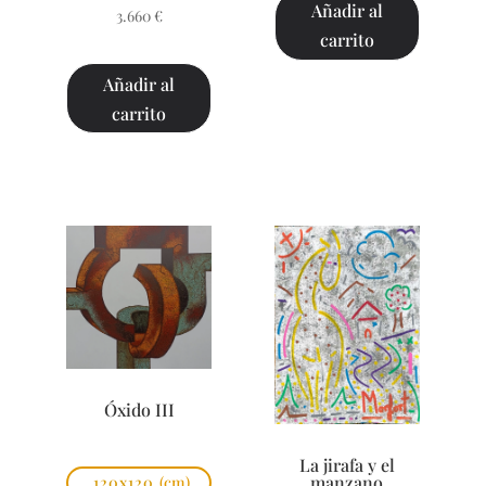
Añadir al
3.660
€
carrito
Añadir al
carrito
Óxido III
La jirafa y el
manzano
120x120
(cm)