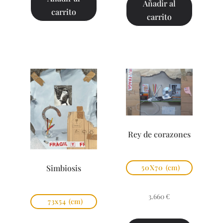
Añadir al
carrito
carrito
Rey de corazones
Simbiosis
50X70
(cm)
3.660
€
73x54
(cm)