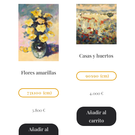
Casas y huertos
Flores amarillas
90x90
(cm)
73x100
(cm)
4.000
€
3.800
€
Añadir al
carrito
Añadir al