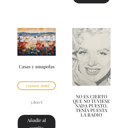
Casas y amapolas
73x100
(cm)
NO ES CIERTO
QUE NO TUVIESE
3.800
€
NADA PUESTO,
TENÍA PUESTA
LA RADIO
Añadir al
carrito