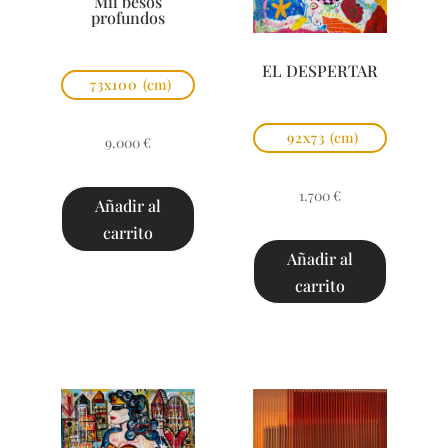
Mil besos
profundos
EL DESPERTAR
73x100
(cm)
92x73
(cm)
9.000
€
1.700
€
Añadir al
carrito
Añadir al
carrito