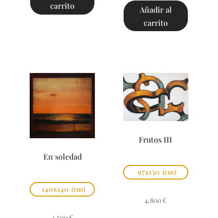
carrito
Añadir al
carrito
Frutos III
En soledad
97x130
(cm)
140x140
(cm)
4.800
€
4.500
€