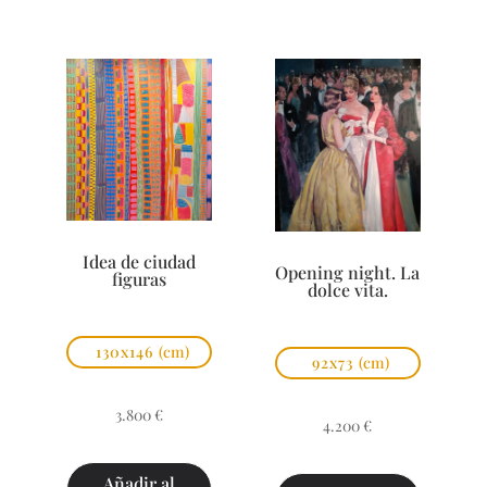
Idea de ciudad
Opening night. La
figuras
dolce vita.
130x146
(cm)
92x73
(cm)
3.800
€
4.200
€
Añadir al