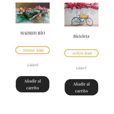
MADRID RÍO
Bicicleta
70x110
(cm)
50X70
(cm)
2.600
€
1.650
€
Añadir al
Añadir al
carrito
carrito