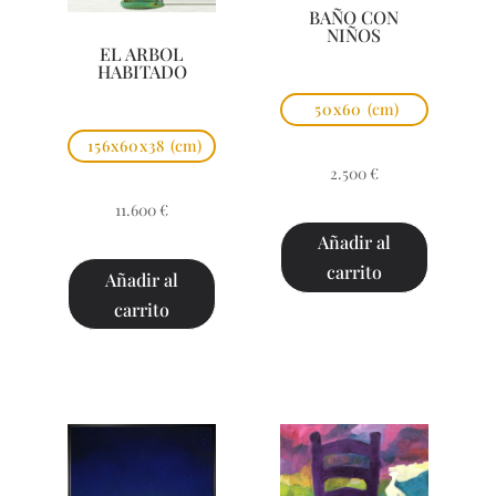
BAÑO CON
NIÑOS
EL ARBOL
HABITADO
50x60
(cm)
156x60x38
(cm)
2.500
€
11.600
€
Añadir al
carrito
Añadir al
carrito