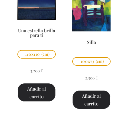
Una estrella brilla
para ti
Silla
110x110
(cm)
100x73
(cm)
3.200
€
2.500
€
Añadir al
Añadir al
carrito
carrito