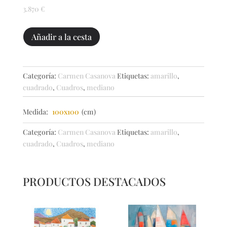
3.870
€
Menina
Añadir a la cesta
200
cantidad
Categoría:
Carmen Casanova
Etiquetas:
amarillo
,
cuadrado
,
Cuadros
,
mediano
Medida:
100x100
(cm)
Categoría:
Carmen Casanova
Etiquetas:
amarillo
,
cuadrado
,
Cuadros
,
mediano
PRODUCTOS DESTACADOS