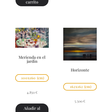
carrito
Merienda en el
jardín
Horizonte
100x160
(cm)
162x162
(cm)
4.850
€
5.500
€
Añadir al