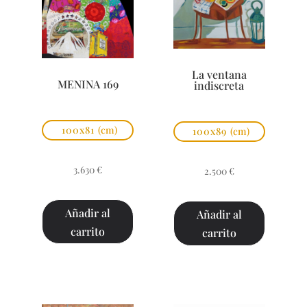
La ventana
MENINA 169
indiscreta
100x81
(cm)
100x89
(cm)
3.630
€
2.500
€
Añadir al
Añadir al
carrito
carrito