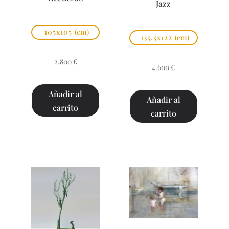
Jazz
105x105
(cm)
135,5x122
(cm)
2.800
€
4.600
€
Añadir al
Añadir al
carrito
carrito