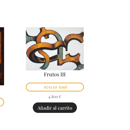
Frutos III
97x130
(cm)
4.800
€
Añadir al carrito