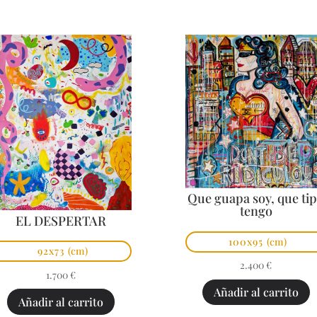
Que guapa soy, que ti
tengo
EL DESPERTAR
100x95
(cm)
92x73
(cm)
2.400
€
1.700
€
Añadir al carrito
Añadir al carrito