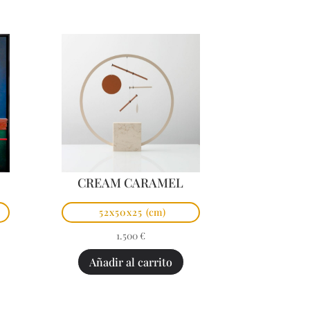
CREAM CARAMEL
52x50x25
(cm)
1.500
€
Añadir al carrito