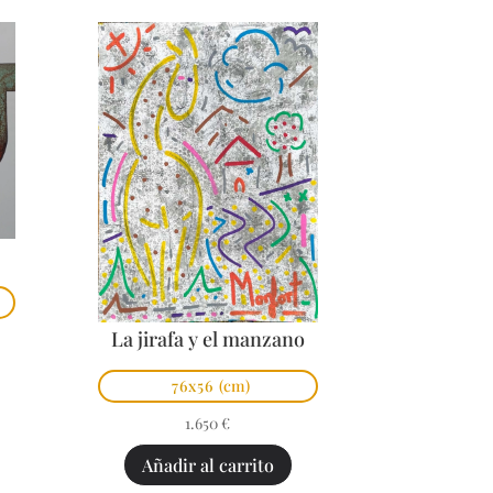
La jirafa y el manzano
76x56
(cm)
1.650
€
Añadir al carrito