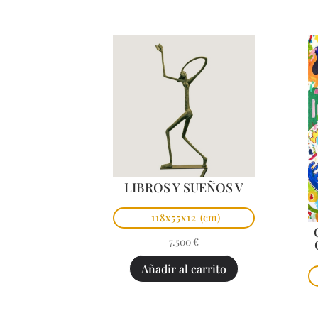
LIBROS Y SUEÑOS V
118x55x12
(cm)
7.500
€
Añadir al carrito