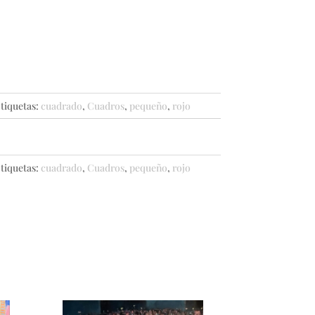
tiquetas:
cuadrado
,
Cuadros
,
pequeño
,
rojo
tiquetas:
cuadrado
,
Cuadros
,
pequeño
,
rojo