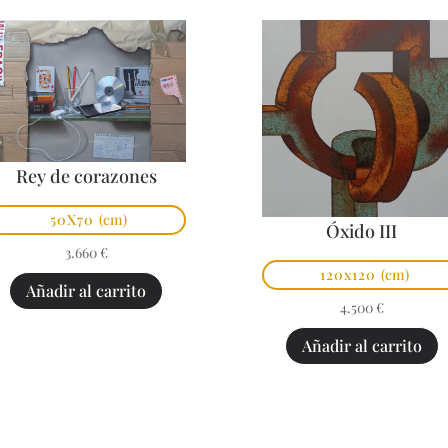
Rey de corazones
50X70
(cm)
Óxido III
3.660
€
120x120
(cm)
Añadir al carrito
4.500
€
Añadir al carrito