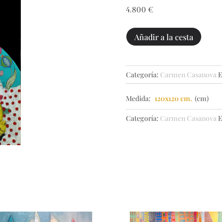
4.800
€
MENINA
Añadir a la cesta
138
cantidad
Categoría:
Carmen Casanova
E
Medida:
120x120 cm.
(cm)
Categoría:
Carmen Casanova
E