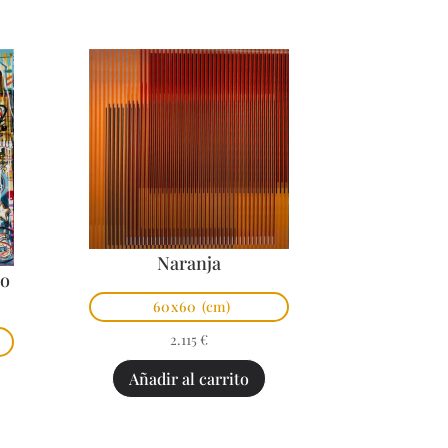
Naranja
po
60x60
(cm)
2.115
€
Añadir al carrito