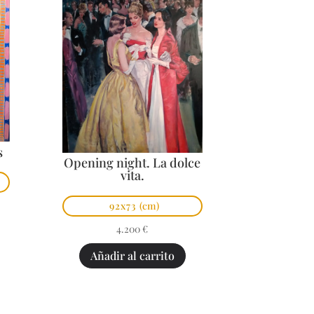
s
Opening night. La dolce
vita.
92x73
(cm)
4.200
€
Añadir al carrito