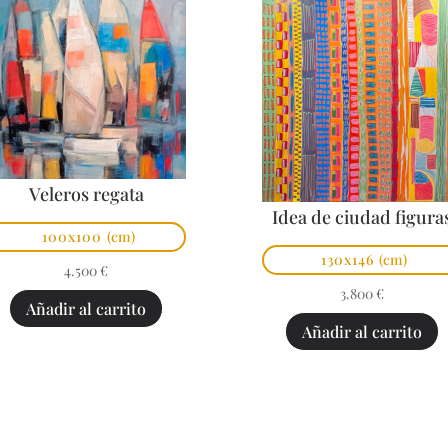
Veleros regata
Idea de ciudad figura
100x100
(cm)
130x146
(cm)
4.500
€
3.800
€
Añadir al carrito
Añadir al carrito