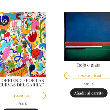
Rojo o plata
100x100
(cm)
CORRIENDO POR LAS
2.950
€
CURVAS DEL GARRAF
Añadir al carrito
115x90
(cm)
2.600
€