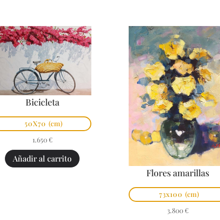
Bicicleta
50X70
(cm)
1.650
€
Añadir al carrito
Flores amarillas
73x100
(cm)
3.800
€