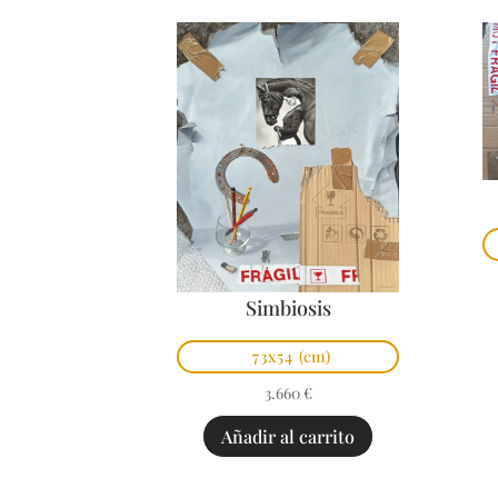
Simbiosis
73x54
(cm)
3.660
€
Añadir al carrito