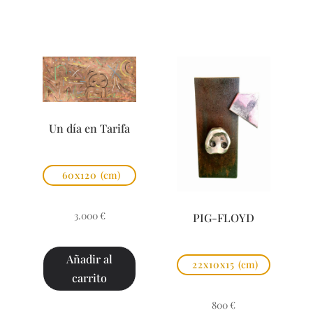
Un día en Tarifa
60x120
(cm)
3.000
€
PIG-FLOYD
Añadir al
22x10x15
(cm)
carrito
800
€