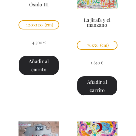
Óxido III
La jirafa y el
manzano
120x120
(cm)
4.500
€
76x56
(cm)
Añadir al
1.650
€
carrito
Añadir al
carrito