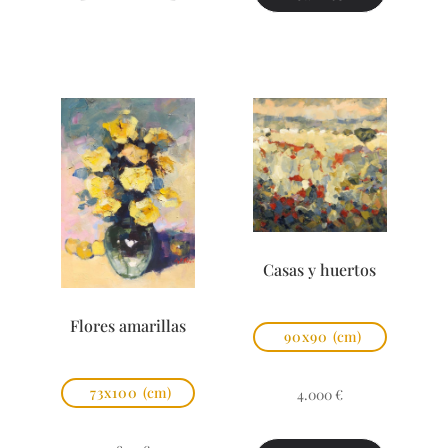
Casas y huertos
Flores amarillas
90x90
(cm)
73x100
(cm)
4.000
€