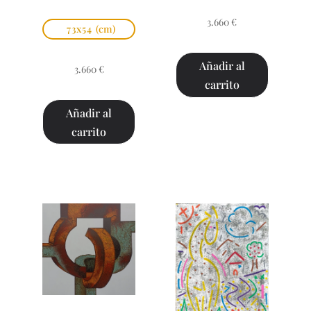
3.660
€
73x54
(cm)
Añadir al
3.660
€
carrito
Añadir al
carrito