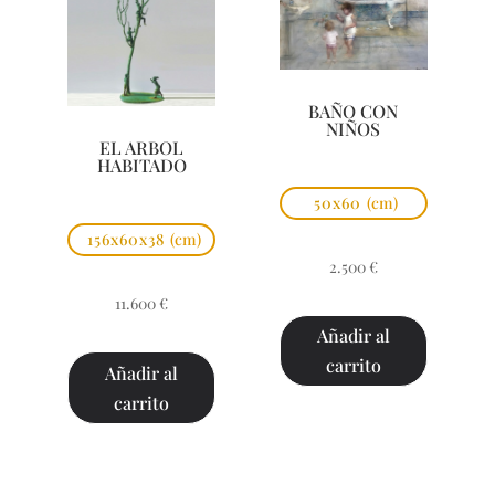
BAÑO CON
NIÑOS
EL ARBOL
HABITADO
50x60
(cm)
156x60x38
(cm)
2.500
€
11.600
€
Añadir al
carrito
Añadir al
carrito