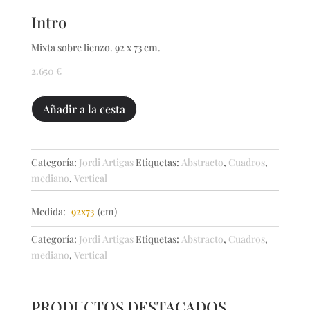
Intro
Mixta sobre lienzo. 92 x 73 cm.
2.650
€
Intro
Añadir a la cesta
cantidad
Categoría:
Jordi Artigas
Etiquetas:
Abstracto
,
Cuadros
,
mediano
,
Vertical
Medida:
92x73
(cm)
Categoría:
Jordi Artigas
Etiquetas:
Abstracto
,
Cuadros
,
mediano
,
Vertical
PRODUCTOS DESTACADOS