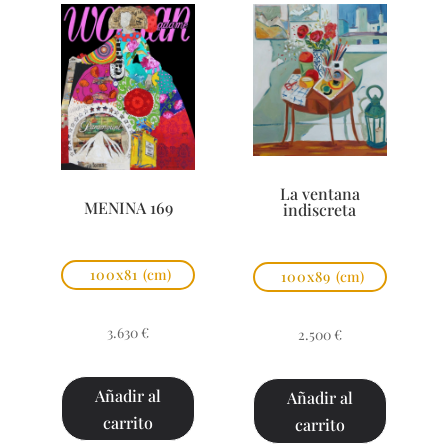
La ventana
MENINA 169
indiscreta
100x81
(cm)
100x89
(cm)
3.630
€
2.500
€
Añadir al
Añadir al
carrito
carrito