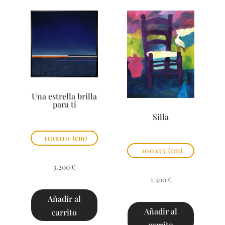
Una estrella brilla
para ti
Silla
110x110
(cm)
100x73
(cm)
3.200
€
2.500
€
Añadir al
Añadir al
carrito
carrito