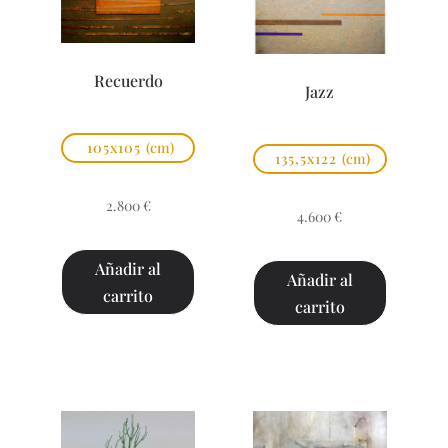
Recuerdo
Jazz
105x105
(cm)
135,5x122
(cm)
2.800
€
4.600
€
Añadir al
Añadir al
carrito
carrito