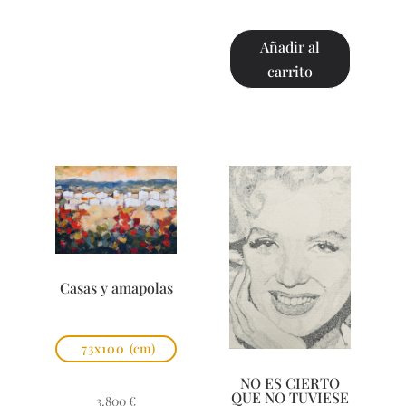
Añadir al
carrito
Casas y amapolas
73x100
(cm)
NO ES CIERTO
QUE NO TUVIESE
3.800
€