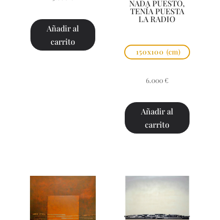
NADA PUESTO,
TENÍA PUESTA
LA RADIO
Añadir al
carrito
150x100
(cm)
6.000
€
Añadir al
carrito