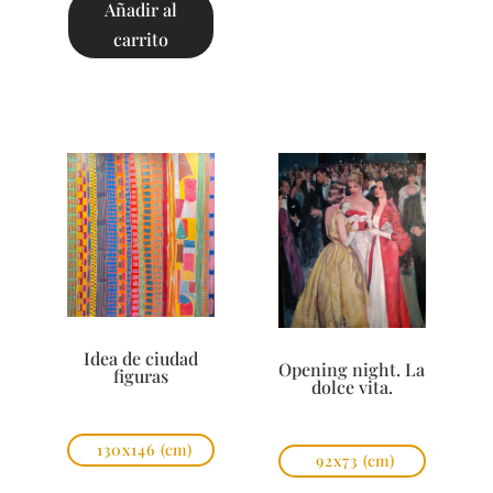
Añadir al
carrito
Idea de ciudad
Opening night. La
figuras
dolce vita.
130x146
(cm)
92x73
(cm)