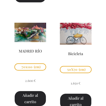
MADRID RÍO
Bicicleta
70x110
(cm)
50X70
(cm)
2.600
€
1.650
€
Añadir al
Añadir al
carrito
carrito