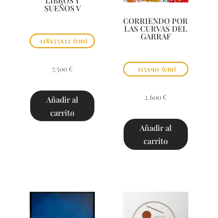
LIBROS Y
SUEÑOS V
CORRIENDO POR
LAS CURVAS DEL
GARRAF
118x55x12
(cm)
7.500
€
115x90
(cm)
2.600
€
Añadir al
carrito
Añadir al
carrito