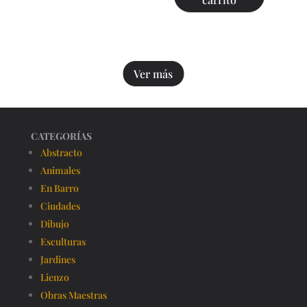
Ver más
CATEGORÍAS
Abstracto
Animales
En Barro
Ciudades
Dibujo
Esculturas
Jardines
Lienzo
Obras Maestras