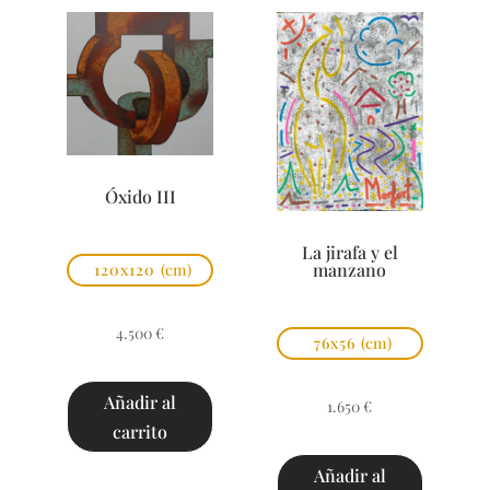
Óxido III
La jirafa y el
manzano
120x120
(cm)
4.500
€
76x56
(cm)
Añadir al
1.650
€
carrito
Añadir al