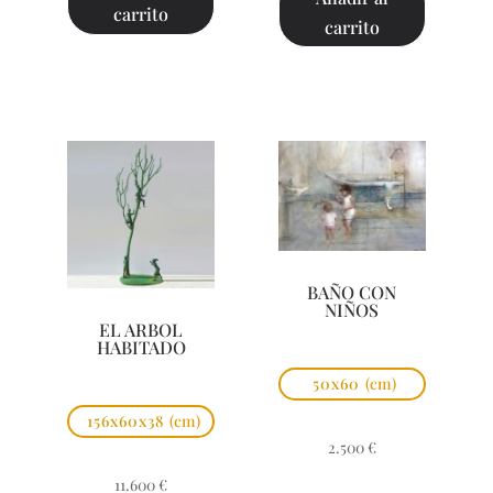
carrito
carrito
BAÑO CON
NIÑOS
EL ARBOL
HABITADO
50x60
(cm)
156x60x38
(cm)
2.500
€
11.600
€