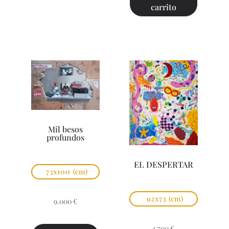
carrito
Mil besos
profundos
EL DESPERTAR
73x100
(cm)
92x73
(cm)
9.000
€
1.700
€