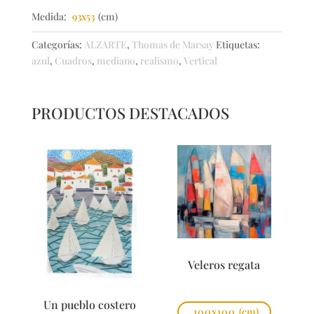
Medida:
93x53
(cm)
Categorías:
ALZARTE
,
Thomas de Marsay
Etiquetas:
azul
,
Cuadros
,
mediano
,
realismo
,
Vertical
PRODUCTOS DESTACADOS
Veleros regata
Un pueblo costero
100x100
(cm)