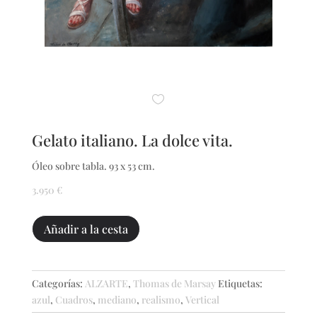
Gelato italiano. La dolce vita.
Óleo sobre tabla. 93 x 53 cm.
3.950
€
Gelato
Añadir a la cesta
italiano.
La
dolce
Categorías:
ALZARTE
,
Thomas de Marsay
Etiquetas:
vita.
azul
,
Cuadros
,
mediano
,
realismo
,
Vertical
cantidad