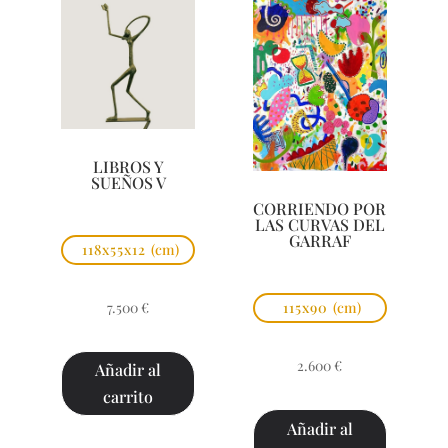
LIBROS Y
SUEÑOS V
CORRIENDO POR
LAS CURVAS DEL
GARRAF
118x55x12
(cm)
7.500
€
115x90
(cm)
2.600
€
Añadir al
carrito
Añadir al