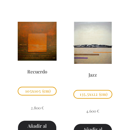
Recuerdo
Jazz
105x105
(cm)
135,5x122
(cm)
2.800
€
4.600
€
Añadir al
Añadir al