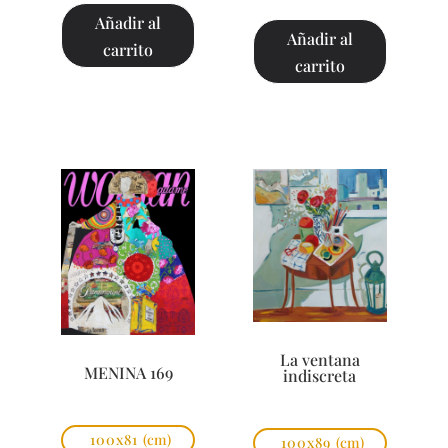
Añadir al
Añadir al
carrito
carrito
La ventana
MENINA 169
indiscreta
100x81
(cm)
100x89
(cm)