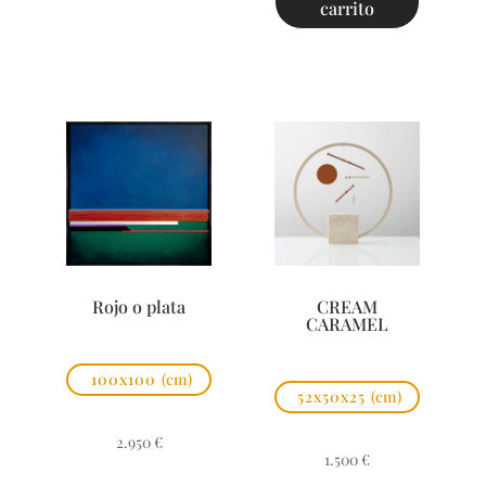
carrito
Rojo o plata
CREAM
CARAMEL
100x100
(cm)
52x50x25
(cm)
2.950
€
1.500
€