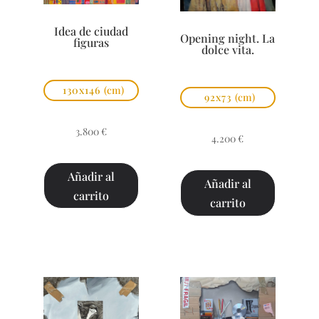
Idea de ciudad
Opening night. La
figuras
dolce vita.
130x146
(cm)
92x73
(cm)
3.800
€
4.200
€
Añadir al
Añadir al
carrito
carrito