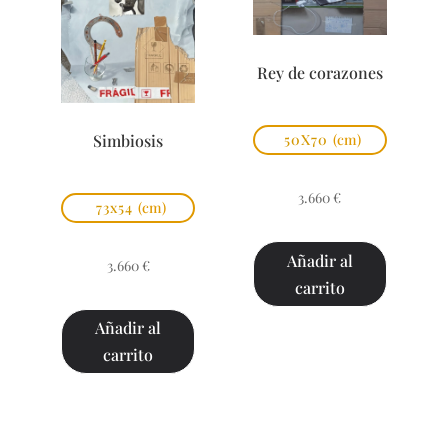
Rey de corazones
Simbiosis
50X70
(cm)
3.660
€
73x54
(cm)
Añadir al
3.660
€
carrito
Añadir al
carrito