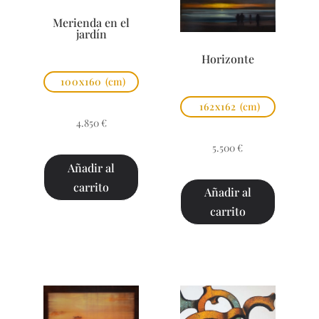
Merienda en el
jardín
Horizonte
100x160
(cm)
162x162
(cm)
4.850
€
5.500
€
Añadir al
carrito
Añadir al
carrito