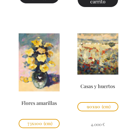
carrito
Casas y huertos
Flores amarillas
90x90
(cm)
73x100
(cm)
4.000
€