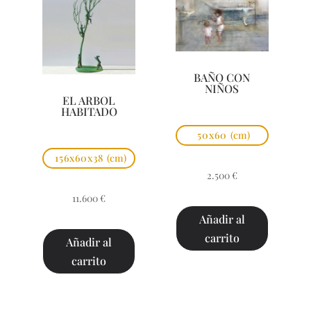
BAÑO CON
NIÑOS
EL ARBOL
HABITADO
50x60
(cm)
156x60x38
(cm)
2.500
€
11.600
€
Añadir al
carrito
Añadir al
carrito