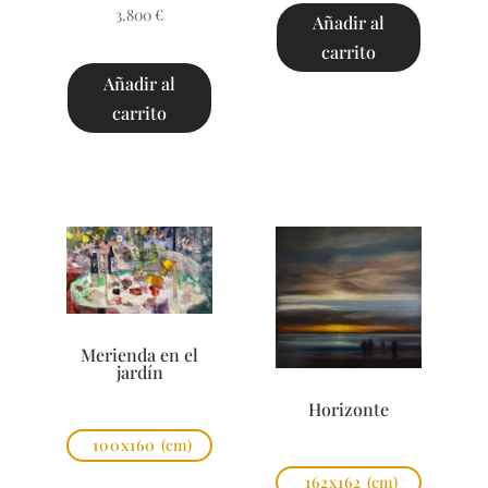
3.800
€
Añadir al
carrito
Añadir al
carrito
Merienda en el
jardín
Horizonte
100x160
(cm)
162x162
(cm)