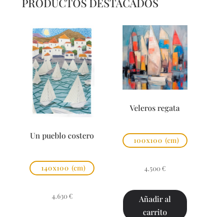
PRODUCTOS DESTACADOS
Veleros regata
Un pueblo costero
100x100
(cm)
140x100
(cm)
4.500
€
4.630
€
Añadir al
carrito