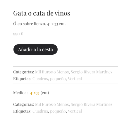
Gata o cata de vinos
Óleo sobre lienzo. 41 x 33 cm.
990
€
Gata
Añadir a la cesta
o
cata
de
Categorías:
Mil Euros o Menos
,
Sergio Rivera Martinez
vinos
Etiquetas:
Cuadros
,
pequeño
,
Vertical
cantidad
Medida:
41x33
(cm)
Categorías:
Mil Euros o Menos
,
Sergio Rivera Martinez
Etiquetas:
Cuadros
,
pequeño
,
Vertical