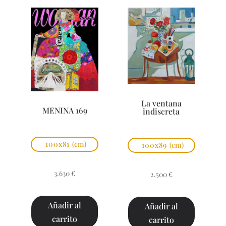
La ventana
MENINA 169
indiscreta
100x81
(cm)
100x89
(cm)
3.630
€
2.500
€
Añadir al
Añadir al
carrito
carrito