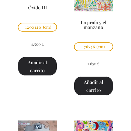
Óxido III
La jirafa y el
manzano
120x120
(cm)
4.500
€
76x56
(cm)
Añadir al
1.650
€
carrito
Añadir al
carrito