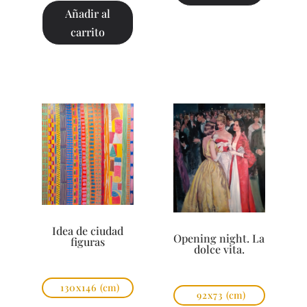
Añadir al
carrito
Idea de ciudad
Opening night. La
figuras
dolce vita.
130x146
(cm)
92x73
(cm)