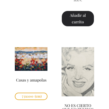
800
€
Añadir al
carrito
Casas y amapolas
73x100
(cm)
NO ES CIERTO