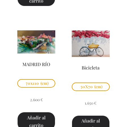
carrito
MADRID RÍO
Bicicleta
70x110
(cm)
50X70
(cm)
2.600
€
1.650
€
Añadir al
Añadir al
carrito