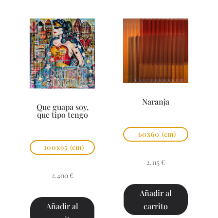
Naranja
Que guapa soy,
que tipo tengo
60x60
(cm)
100x95
(cm)
2.115
€
2.400
€
Añadir al
carrito
Añadir al