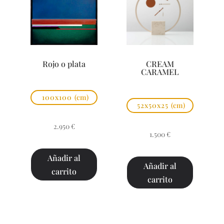
Rojo o plata
CREAM
CARAMEL
100x100
(cm)
52x50x25
(cm)
2.950
€
1.500
€
Añadir al
Añadir al
carrito
carrito