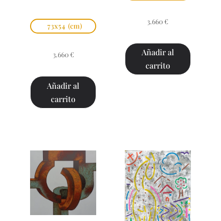
3.660
€
73x54
(cm)
Añadir al
3.660
€
carrito
Añadir al
carrito