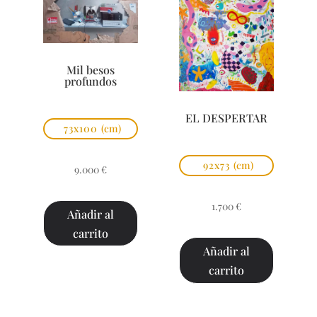
Mil besos
profundos
EL DESPERTAR
73x100
(cm)
92x73
(cm)
9.000
€
1.700
€
Añadir al
carrito
Añadir al
carrito