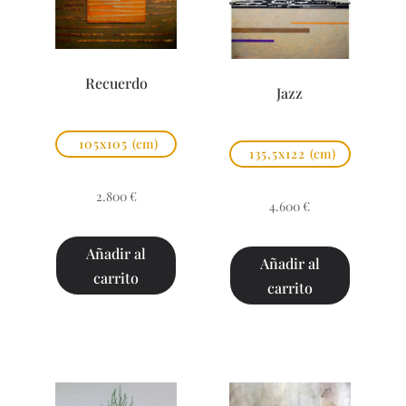
Recuerdo
Jazz
105x105
(cm)
135,5x122
(cm)
2.800
€
4.600
€
Añadir al
Añadir al
carrito
carrito