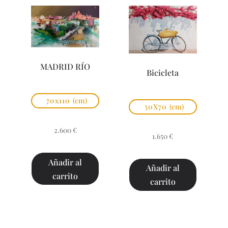
MADRID RÍO
Bicicleta
70x110
(cm)
50X70
(cm)
2.600
€
1.650
€
Añadir al
Añadir al
carrito
carrito