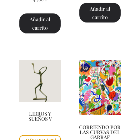
Añadir al
carrito
Añadir al
carrito
LIBROS Y
SUEÑOS V
CORRIENDO POR
LAS CURVAS DEL
GARRAF
118x55x12
(cm)