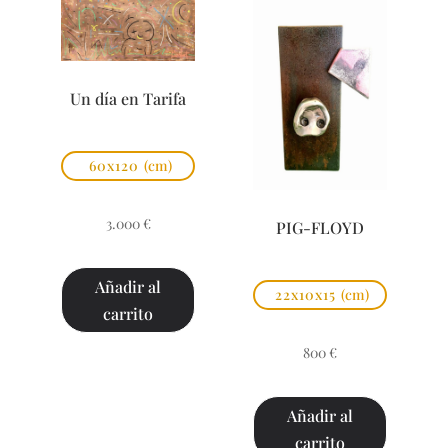
Un día en Tarifa
60x120
(cm)
3.000
€
PIG-FLOYD
Añadir al
22x10x15
(cm)
carrito
800
€
Añadir al
carrito