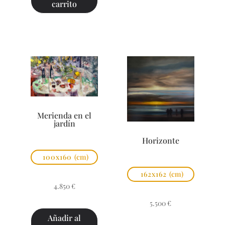
carrito
Merienda en el
jardín
Horizonte
100x160
(cm)
162x162
(cm)
4.850
€
5.500
€
Añadir al