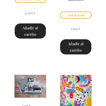
4.500
€
76x56
(cm)
Añadir al
1.650
€
carrito
Añadir al
carrito