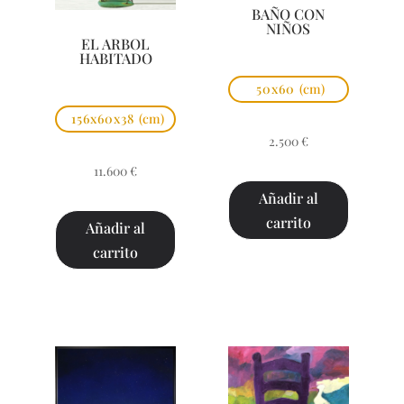
BAÑO CON
NIÑOS
EL ARBOL
HABITADO
50x60
(cm)
156x60x38
(cm)
2.500
€
11.600
€
Añadir al
carrito
Añadir al
carrito