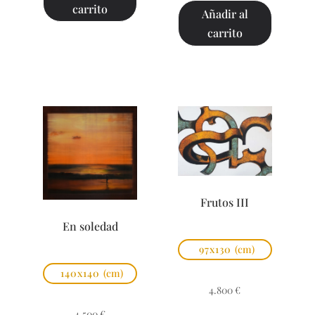
carrito
Añadir al
carrito
Frutos III
En soledad
97x130
(cm)
140x140
(cm)
4.800
€
4.500
€