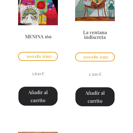
La ventana
MENINA 169
indiscreta
100x81
(cm)
100x89
(cm)
3.630
€
2.500
€
Añadir al
Añadir al
carrito
carrito