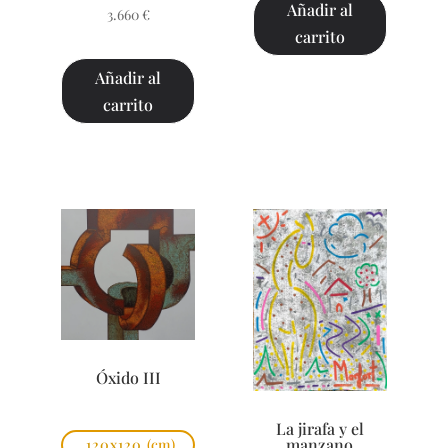
Añadir al
3.660
€
carrito
Añadir al
carrito
Óxido III
La jirafa y el
manzano
120x120
(cm)