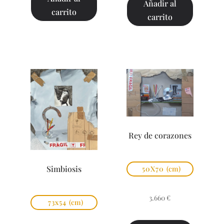
Añadir al
carrito
carrito
Rey de corazones
Simbiosis
50X70
(cm)
3.660
€
73x54
(cm)