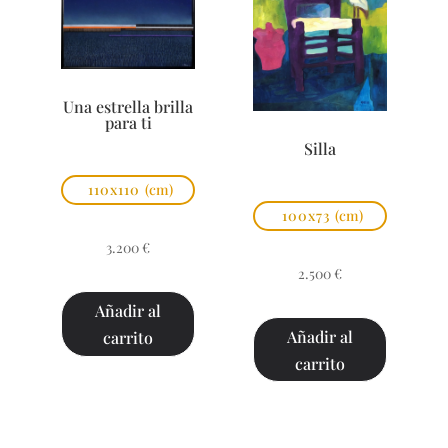
Una estrella brilla
para ti
Silla
110x110
(cm)
100x73
(cm)
3.200
€
2.500
€
Añadir al
Añadir al
carrito
carrito