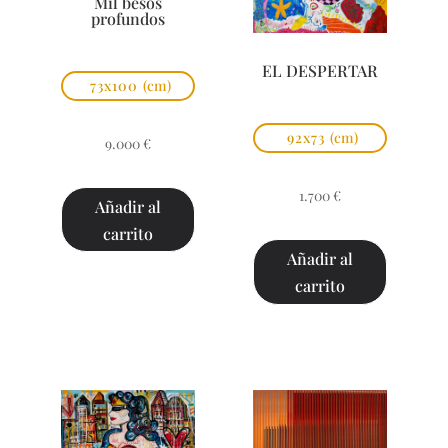
Mil besos
profundos
EL DESPERTAR
73x100
(cm)
92x73
(cm)
9.000
€
1.700
€
Añadir al
carrito
Añadir al
carrito