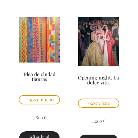
Idea de ciudad
Opening night. La
figuras
dolce vita.
130x146
(cm)
92x73
(cm)
3.800
€
4.200
€
Añadir al