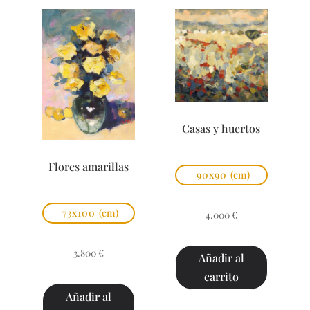
Casas y huertos
Flores amarillas
90x90
(cm)
73x100
(cm)
4.000
€
3.800
€
Añadir al
carrito
Añadir al