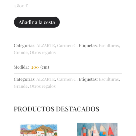
4.800
€
Equilibrio
Añadir a la cesta
VI
cantidad
Categorías:
ALZARTE
,
Carmen C.
Etiquetas:
Esculturas
,
Grande
,
Otros regalos
Medida:
200
(cm)
Categorías:
ALZARTE
,
Carmen C.
Etiquetas:
Esculturas
,
Grande
,
Otros regalos
PRODUCTOS DESTACADOS