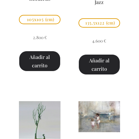
Jazz
105x105
(cm)
135,5x122
(cm)
2.800
€
4.600
€
Añadir al
Añadir al
carrito
carrito