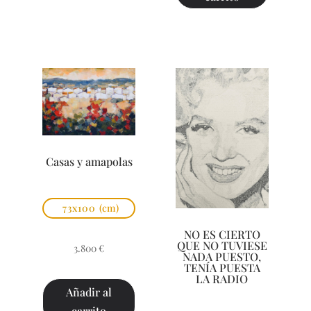
Casas y amapolas
73x100
(cm)
NO ES CIERTO
QUE NO TUVIESE
3.800
€
NADA PUESTO,
TENÍA PUESTA
LA RADIO
Añadir al
carrito