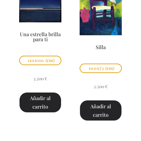
Una estrella brilla
para ti
Silla
110x110
(cm)
100x73
(cm)
3.200
€
2.500
€
Añadir al
Añadir al
carrito
carrito