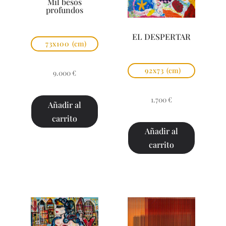
Mil besos
profundos
EL DESPERTAR
73x100
(cm)
92x73
(cm)
9.000
€
1.700
€
Añadir al
carrito
Añadir al
carrito