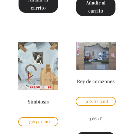
Añadir al
carrito
carrito
Rey de corazones
Simbiosis
50X70
(cm)
3.660
€
73x54
(cm)