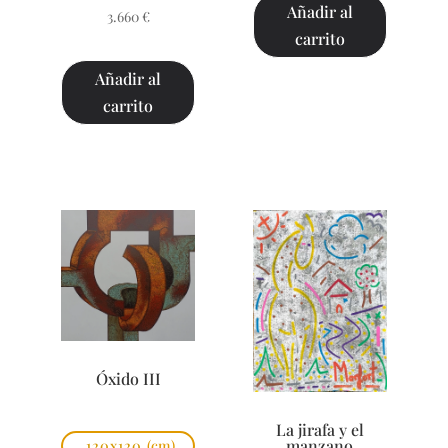
Añadir al
3.660
€
carrito
Añadir al
carrito
Óxido III
La jirafa y el
manzano
120x120
(cm)