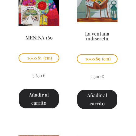
La ventana
MENINA 169
indiscreta
100x81
(cm)
100x89
(cm)
3.630
€
2.500
€
Añadir al
Añadir al
carrito
carrito