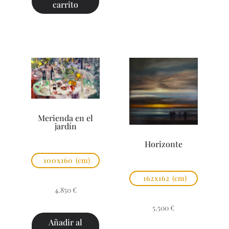
carrito
Merienda en el
jardín
Horizonte
100x160
(cm)
162x162
(cm)
4.850
€
5.500
€
Añadir al