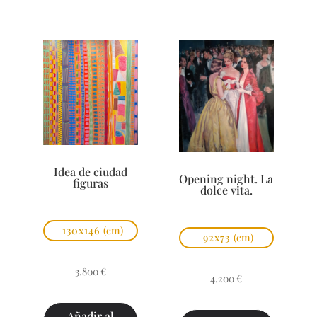
Idea de ciudad
Opening night. La
figuras
dolce vita.
130x146
(cm)
92x73
(cm)
3.800
€
4.200
€
Añadir al