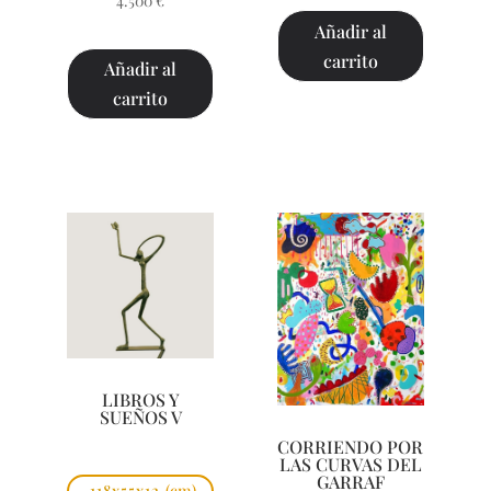
4.500
€
Añadir al
carrito
Añadir al
carrito
LIBROS Y
SUEÑOS V
CORRIENDO POR
LAS CURVAS DEL
GARRAF
118x55x12
(cm)