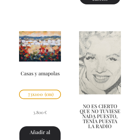
Casas y amapolas
73x100
(cm)
NO ES CIERTO
QUE NO TUVIESE
3.800
€
NADA PUESTO,
TENÍA PUESTA
LA RADIO
Añadir al