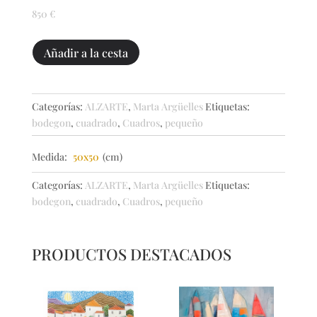
850
€
Dos
Añadir a la cesta
calabazas
cantidad
Categorías:
ALZARTE
,
Marta Argüelles
Etiquetas:
bodegon
,
cuadrado
,
Cuadros
,
pequeño
Medida:
50x50
(cm)
Categorías:
ALZARTE
,
Marta Argüelles
Etiquetas:
bodegon
,
cuadrado
,
Cuadros
,
pequeño
PRODUCTOS DESTACADOS