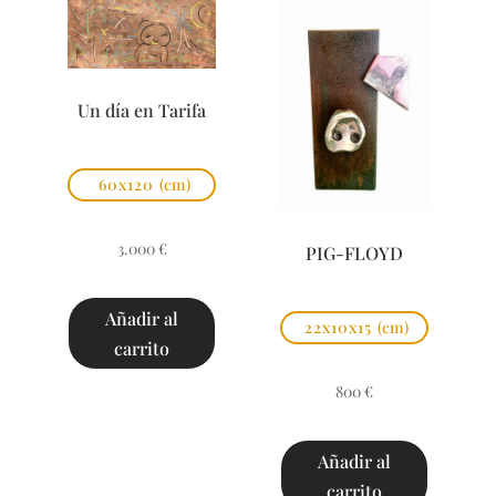
Un día en Tarifa
60x120
(cm)
3.000
€
PIG-FLOYD
Añadir al
22x10x15
(cm)
carrito
800
€
Añadir al
carrito