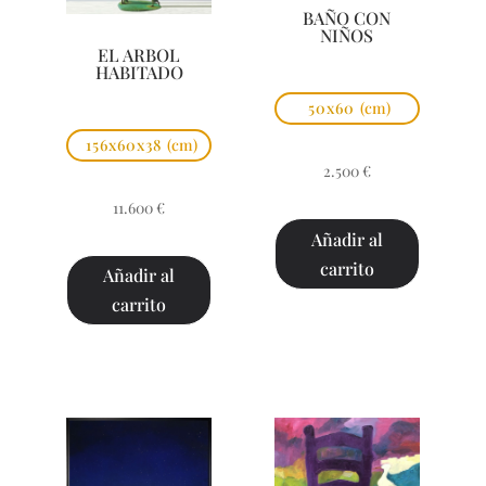
BAÑO CON
NIÑOS
EL ARBOL
HABITADO
50x60
(cm)
156x60x38
(cm)
2.500
€
11.600
€
Añadir al
carrito
Añadir al
carrito