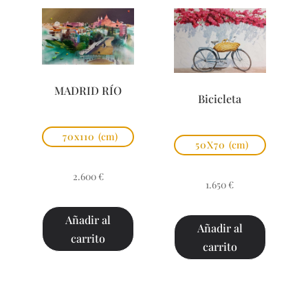
MADRID RÍO
Bicicleta
70x110
(cm)
50X70
(cm)
2.600
€
1.650
€
Añadir al
Añadir al
carrito
carrito