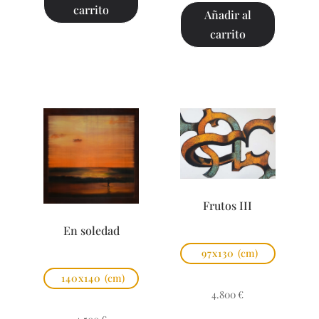
carrito
Añadir al
carrito
Frutos III
En soledad
97x130
(cm)
140x140
(cm)
4.800
€