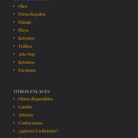
Oleo
Otros Regalos
Paisaje
Playa
Retratos
Tráfico
Arte Pop
Retratos
Escutura
OTROS ENLACES
Obras disponibles
Carrito
Artistas
Contactanos
¿quieres Un Retrato?