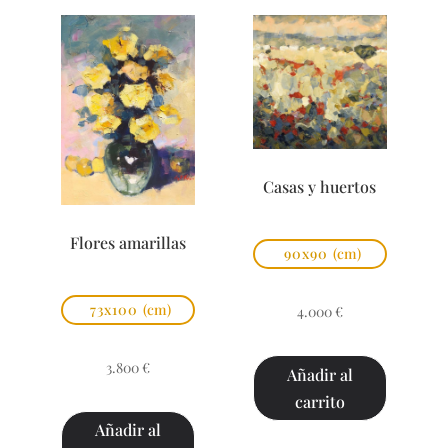
Casas y huertos
Flores amarillas
90x90
(cm)
73x100
(cm)
4.000
€
3.800
€
Añadir al
carrito
Añadir al