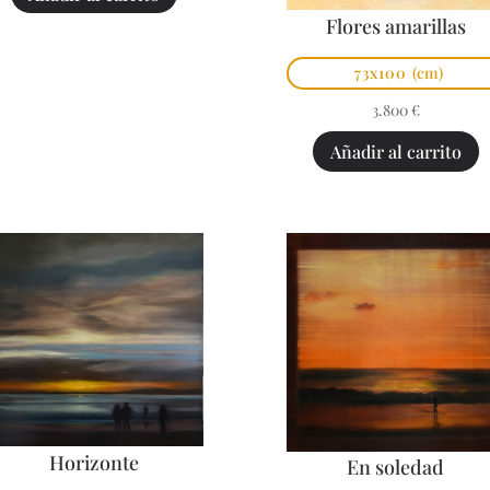
Flores amarillas
73x100
(cm)
3.800
€
Añadir al carrito
Horizonte
En soledad