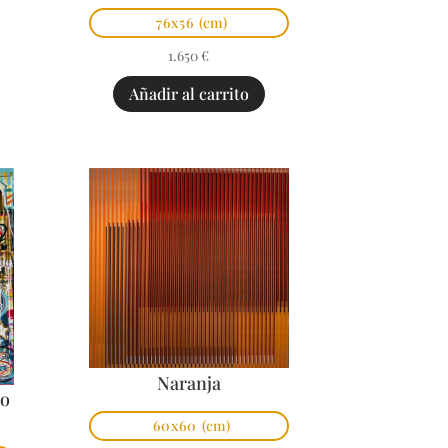
76x56
(cm)
1.650
€
Añadir al carrito
Naranja
po
60x60
(cm)