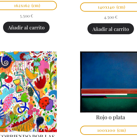
162x162
(cm)
140x140
(cm)
5.500
€
4.500
€
Añadir al carrito
Añadir al carrito
Rojo o plata
100x100
(cm)
CORRIENDO POR LAS