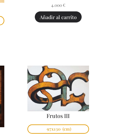
4.000
€
Añadir al carrito
Frutos III
97x130
(cm)