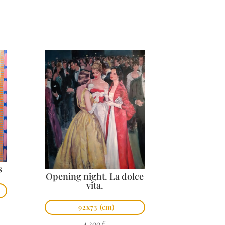
s
Opening night. La dolce
vita.
92x73
(cm)
4.200
€