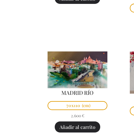
MADRID RÍO
70x110
(cm)
2.600
€
Añadir al carrito