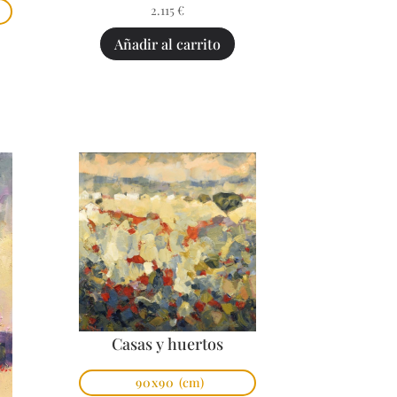
2.115
€
Añadir al carrito
Casas y huertos
90x90
(cm)