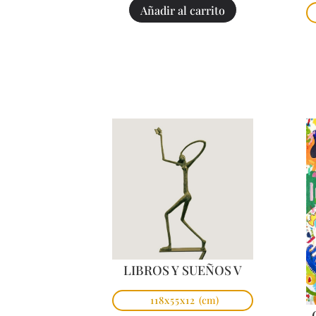
Añadir al carrito
LIBROS Y SUEÑOS V
118x55x12
(cm)