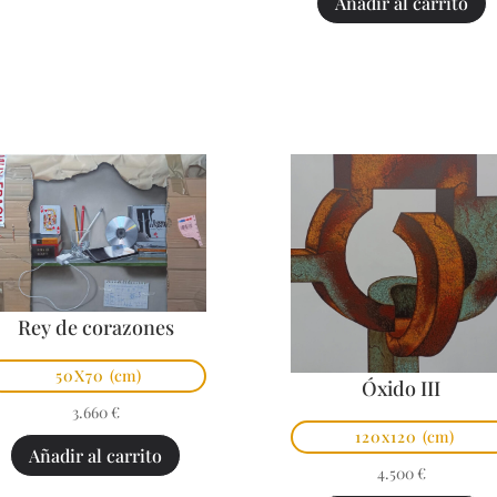
Añadir al carrito
Rey de corazones
50X70
(cm)
Óxido III
3.660
€
120x120
(cm)
Añadir al carrito
4.500
€