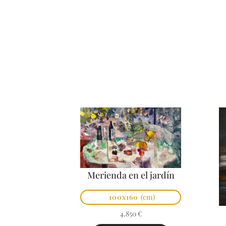
Merienda en el jardín
100x160
(cm)
4.850
€