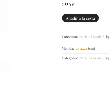
2.550
€
Dador
Añadir a la cesta
cantidad
Categoría:
Patricia Losada
Etiq
Medida:
7x34x21
(cm)
Categoría:
Patricia Losada
Etiq