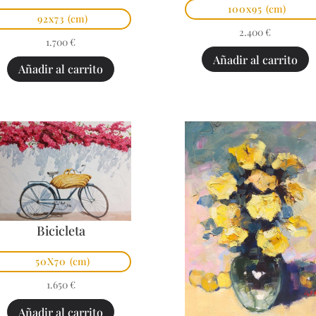
100x95
(cm)
92x73
(cm)
2.400
€
1.700
€
Añadir al carrito
Añadir al carrito
Bicicleta
50X70
(cm)
1.650
€
Añadir al carrito