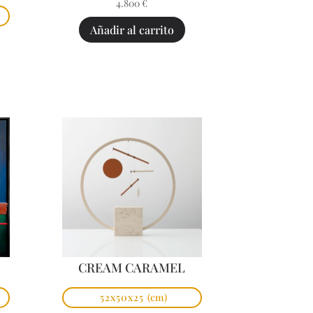
4.800
€
Añadir al carrito
CREAM CARAMEL
52x50x25
(cm)