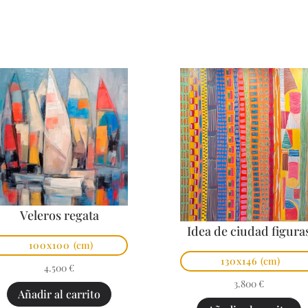
Veleros regata
Idea de ciudad figura
100x100
(cm)
130x146
(cm)
4.500
€
3.800
€
Añadir al carrito