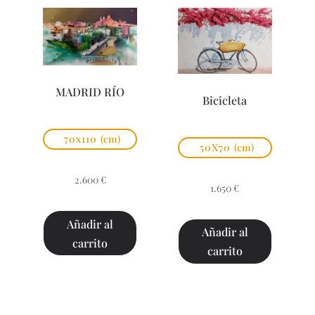
MADRID RÍO
Bicicleta
70x110
(cm)
50X70
(cm)
2.600
€
1.650
€
Añadir al
Añadir al
carrito
carrito