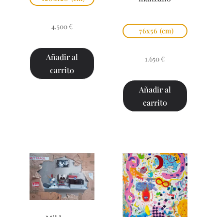
4.500
€
76x56
(cm)
Añadir al
1.650
€
carrito
Añadir al
carrito