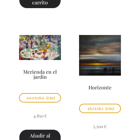
carrito
Merienda en el
jardín
Horizonte
100x160
(cm)
162x162
(cm)
4.850
€
5.500
€
Añadir al