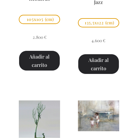
Jazz
105x105
(cm)
135,5x122
(cm)
2.800
€
4.600
€
Añadir al
Añadir al
carrito
carrito