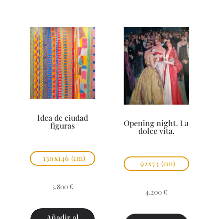
Idea de ciudad
Opening night. La
figuras
dolce vita.
130x146
(cm)
92x73
(cm)
3.800
€
4.200
€
Añadir al