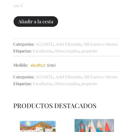
320
€
Confetis
Añadir a la cesta
cantidad
Categorías:
ALZARTE
,
Ariel Elizondo
,
Mil Euros o Menos
Etiquetas:
Esculturas
,
Otros regalos
,
pequeño
Medida:
16x38x27
(cm)
Categorías:
ALZARTE
,
Ariel Elizondo
,
Mil Euros o Menos
Etiquetas:
Esculturas
,
Otros regalos
,
pequeño
PRODUCTOS DESTACADOS