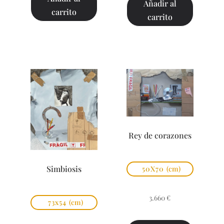
Añadir al
carrito
carrito
Rey de corazones
Simbiosis
50X70
(cm)
3.660
€
73x54
(cm)