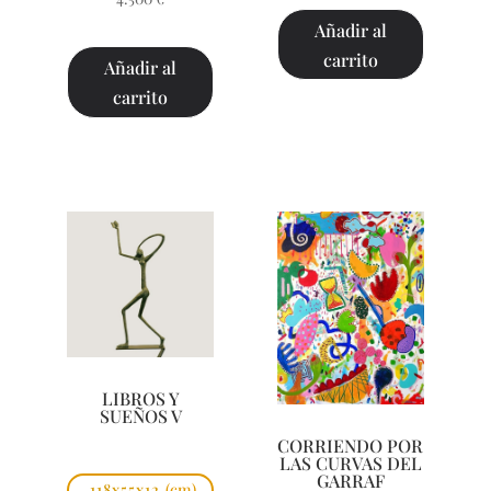
Añadir al
carrito
Añadir al
carrito
LIBROS Y
SUEÑOS V
CORRIENDO POR
LAS CURVAS DEL
GARRAF
118x55x12
(cm)