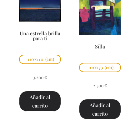
Una estrella brilla
para ti
Silla
110x110
(cm)
100x73
(cm)
3.200
€
2.500
€
Añadir al
Añadir al
carrito
carrito