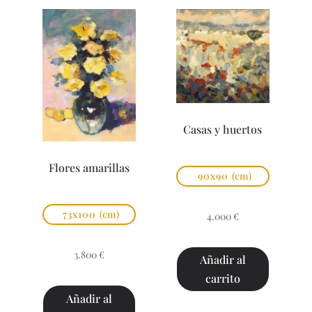
Casas y huertos
Flores amarillas
90x90
(cm)
73x100
(cm)
4.000
€
3.800
€
Añadir al
carrito
Añadir al