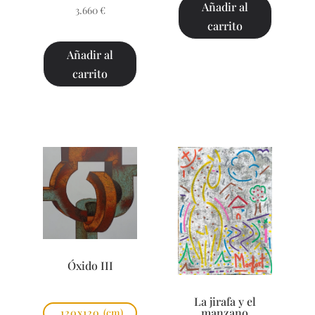
Añadir al
3.660
€
carrito
Añadir al
carrito
Óxido III
La jirafa y el
manzano
120x120
(cm)