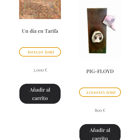
Un día en Tarifa
60x120
(cm)
3.000
€
PIG-FLOYD
Añadir al
22x10x15
(cm)
carrito
800
€
Añadir al
carrito