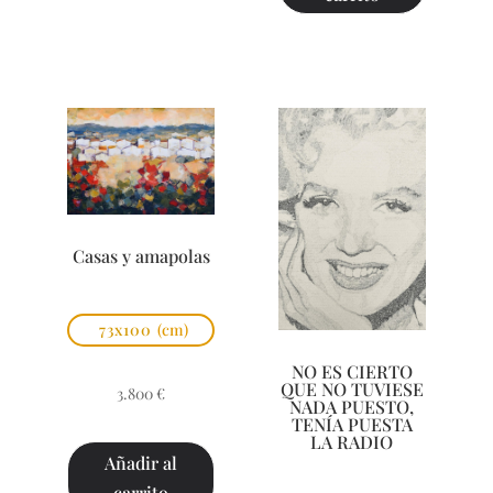
Casas y amapolas
73x100
(cm)
NO ES CIERTO
QUE NO TUVIESE
3.800
€
NADA PUESTO,
TENÍA PUESTA
LA RADIO
Añadir al
carrito