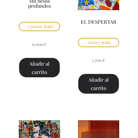
Mil besos
profundos
EL DESPERTAR
73x100
(cm)
92x73
(cm)
9.000
€
1.700
€
Añadir al
carrito
Añadir al
carrito