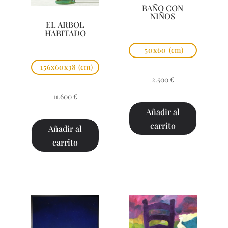
BAÑO CON
NIÑOS
EL ARBOL
HABITADO
50x60
(cm)
156x60x38
(cm)
2.500
€
11.600
€
Añadir al
carrito
Añadir al
carrito