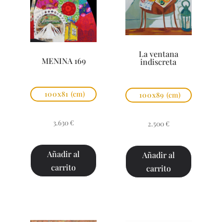
La ventana
MENINA 169
indiscreta
100x81
(cm)
100x89
(cm)
3.630
€
2.500
€
Añadir al
Añadir al
carrito
carrito