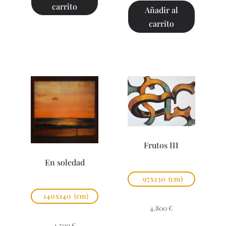
carrito
Añadir al
carrito
Frutos III
En soledad
97x130
(cm)
140x140
(cm)
4.800
€
4.500
€