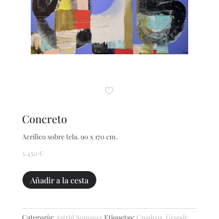
Concreto
Acrílico sobre tela. 90 x 170 cm.
5.450
€
Concreto
Añadir a la cesta
cantidad
Categoría:
Astrid Sommer
Etiquetas:
Cuadros
,
Grande
,