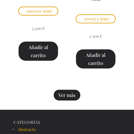
110x110
(cm)
100x73
(cm)
3.200
€
2.500
€
Añadir al
Añadir al
carrito
carrito
Ver más
CATEGORÍAS
Abstracto