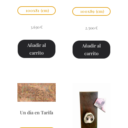
100x81
(cm)
100x89
(cm)
3.630
€
2.500
€
Añadir al
Añadir al
carrito
carrito
Un día en Tarifa