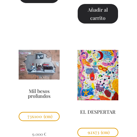
Añadir al
carrito
Mil besos
profundos
EL DESPERTAR
73x100
(cm)
92x73
(cm)
9.000
€