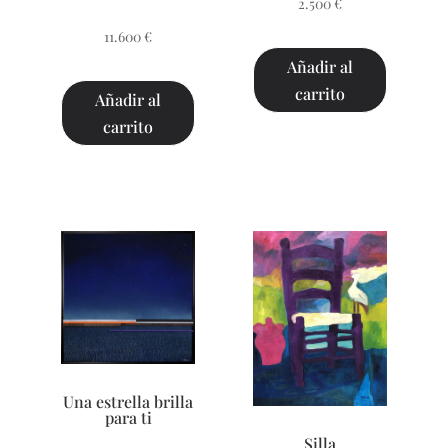
2.500
€
11.600
€
Añadir al
carrito
Añadir al
carrito
Una estrella brilla
para ti
Silla