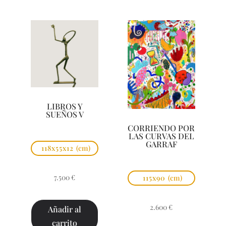
LIBROS Y
SUEÑOS V
CORRIENDO POR
LAS CURVAS DEL
GARRAF
118x55x12
(cm)
7.500
€
115x90
(cm)
2.600
€
Añadir al
carrito