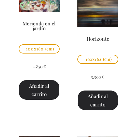
Merienda en el
jardín
Horizonte
100x160
(cm)
162x162
(cm)
4.850
€
5.500
€
Añadir al
carrito
Añadir al
carrito