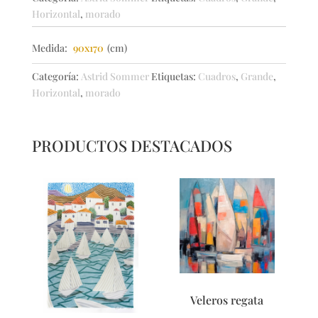
Horizontal
,
morado
Medida:
90x170
(cm)
Categoría:
Astrid Sommer
Etiquetas:
Cuadros
,
Grande
,
Horizontal
,
morado
PRODUCTOS DESTACADOS
Veleros regata