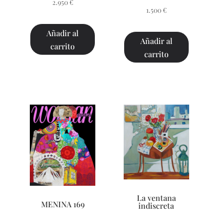
2.950
€
1.500
€
Añadir al
Añadir al
carrito
carrito
La ventana
MENINA 169
indiscreta