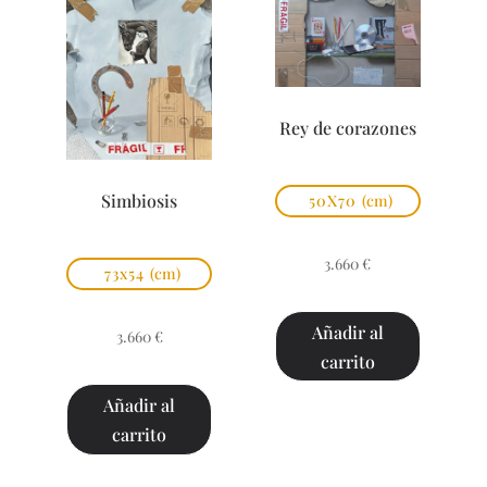
Rey de corazones
Simbiosis
50X70
(cm)
3.660
€
73x54
(cm)
Añadir al
3.660
€
carrito
Añadir al
carrito