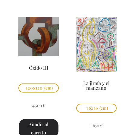
Óxido III
La jirafa y el
manzano
120x120
(cm)
4.500
€
76x56
(cm)
Añadir al
1.650
€
carrito