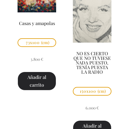
Casas y amapolas
73x100
(cm)
NO ES CIERTO
QUE NO TUVIESE
3.800
€
NADA PUESTO,
TENÍA PUESTA
LA RADIO
Añadir al
carrito
150x100
(cm)
6.000
€
Añadir al