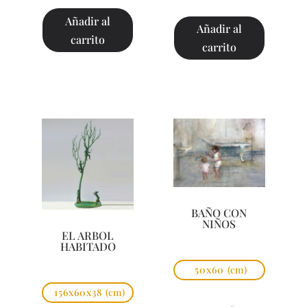
Añadir al
Añadir al
carrito
carrito
BAÑO CON
NIÑOS
EL ARBOL
HABITADO
50x60
(cm)
156x60x38
(cm)