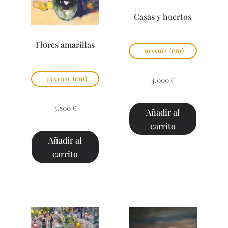
Casas y huertos
Flores amarillas
90x90
(cm)
73x100
(cm)
4.000
€
3.800
€
Añadir al
carrito
Añadir al
carrito