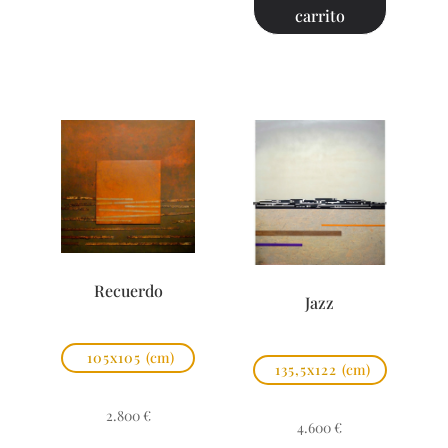
carrito
Recuerdo
Jazz
105x105
(cm)
135,5x122
(cm)
2.800
€
4.600
€