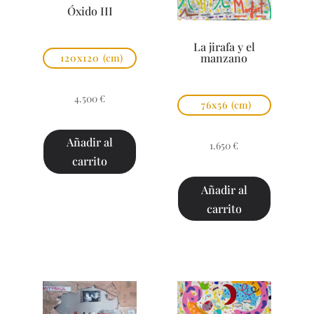
Óxido III
La jirafa y el
manzano
120x120
(cm)
4.500
€
76x56
(cm)
Añadir al
1.650
€
carrito
Añadir al
carrito