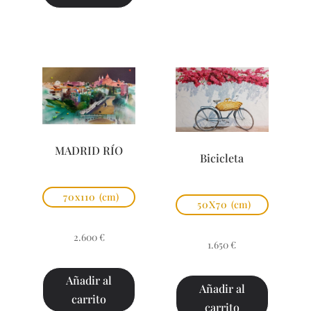
MADRID RÍO
Bicicleta
70x110
(cm)
50X70
(cm)
2.600
€
1.650
€
Añadir al
Añadir al
carrito
carrito