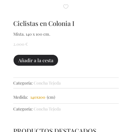
Ciclistas en Colonia I
Mixta. 140 x 100 cm.
2.000
€
Ciclistas
Añadir a la cesta
en
Colonia
I
Categoría:
Concha Tejeda
cantidad
Medida:
140x100
(cm)
Categoría:
Concha Tejeda
PRODUCTOS DESTACADOS