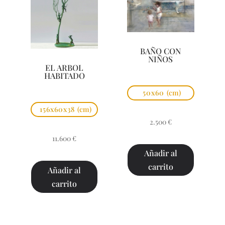
BAÑO CON
NIÑOS
EL ARBOL
HABITADO
50x60
(cm)
156x60x38
(cm)
2.500
€
11.600
€
Añadir al
carrito
Añadir al
carrito