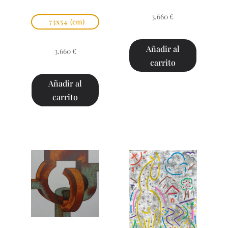
3.660
€
73x54
(cm)
Añadir al
3.660
€
carrito
Añadir al
carrito