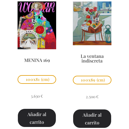
La ventana
MENINA 169
indiscreta
100x81
(cm)
100x89
(cm)
3.630
€
2.500
€
Añadir al
Añadir al
carrito
carrito