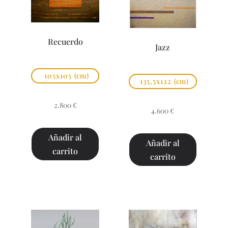
Recuerdo
Jazz
105x105
(cm)
135,5x122
(cm)
2.800
€
4.600
€
Añadir al
Añadir al
carrito
carrito