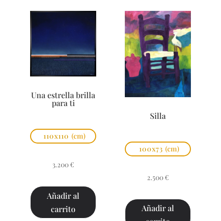
Una estrella brilla
para ti
Silla
110x110
(cm)
100x73
(cm)
3.200
€
2.500
€
Añadir al
Añadir al
carrito