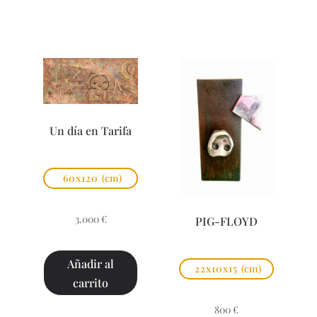
Un día en Tarifa
60x120
(cm)
3.000
€
PIG-FLOYD
Añadir al
22x10x15
(cm)
carrito
800
€