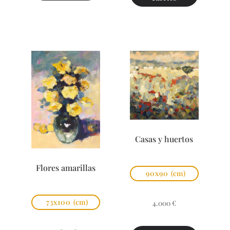
Casas y huertos
Flores amarillas
90x90
(cm)
73x100
(cm)
4.000
€