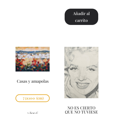
Añadir al
carrito
Casas y amapolas
73x100
(cm)
NO ES CIERTO
QUE NO TUVIESE
3.800
€