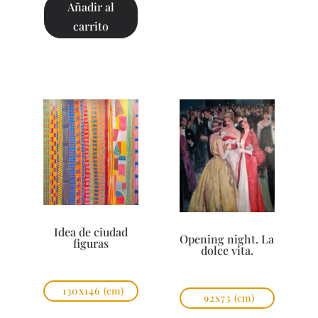
Añadir al
carrito
Idea de ciudad
Opening night. La
figuras
dolce vita.
130x146
(cm)
92x73
(cm)