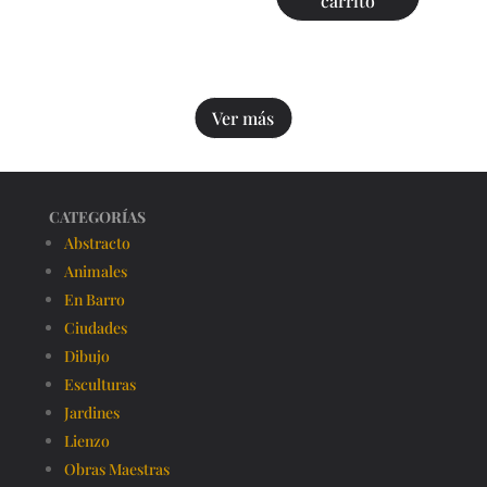
carrito
Ver más
CATEGORÍAS
Abstracto
Animales
En Barro
Ciudades
Dibujo
Esculturas
Jardines
Lienzo
Obras Maestras