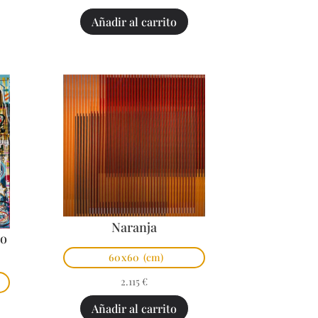
Añadir al carrito
Naranja
po
60x60
(cm)
2.115
€
Añadir al carrito