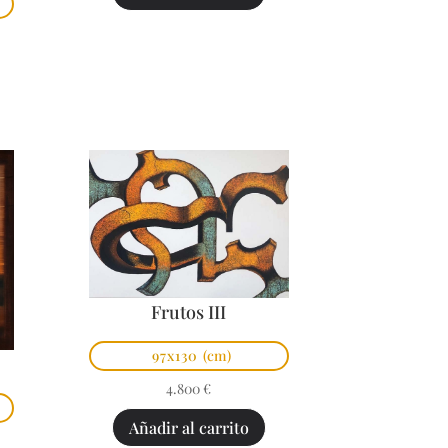
Frutos III
97x130
(cm)
4.800
€
Añadir al carrito