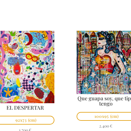
Que guapa soy, que ti
tengo
EL DESPERTAR
100x95
(cm)
92x73
(cm)
2.400
€
1.700
€