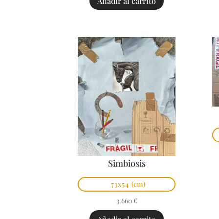
Añadir al carrito
Simbiosis
73x54
(cm)
3.660
€