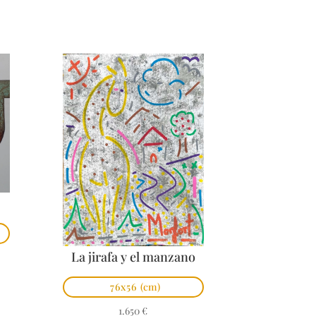
La jirafa y el manzano
76x56
(cm)
1.650
€