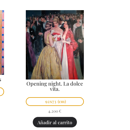
s
Opening night. La dolce
vita.
92x73
(cm)
4.200
€
Añadir al carrito