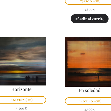
73x100
(cm)
3.800
€
Añadir al carrito
Horizonte
En soledad
162x162
(cm)
140x140
(cm)
5.500
€
4.500
€