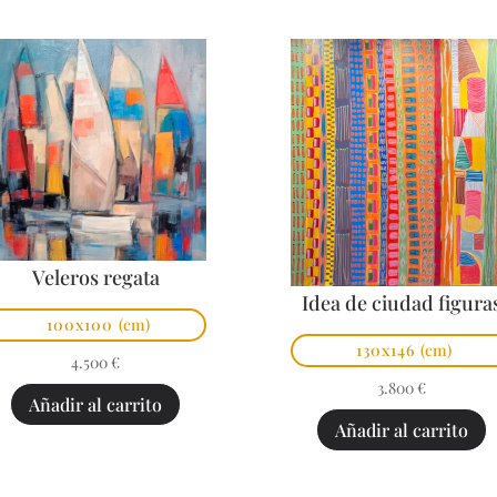
Veleros regata
Idea de ciudad figura
100x100
(cm)
130x146
(cm)
4.500
€
3.800
€
Añadir al carrito
Añadir al carrito