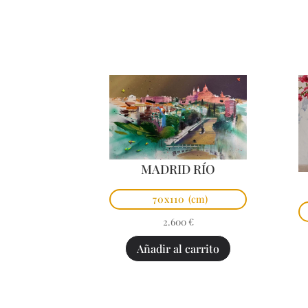
MADRID RÍO
70x110
(cm)
2.600
€
Añadir al carrito