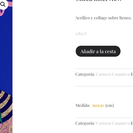
Acrílico y collage sobre lienzo.
1.815
€
Chica
Añadir a la cesta
interview
cantidad
Categoría:
Carmen Casanova
E
Medida:
60x30
(cm)
Categoría:
Carmen Casanova
E