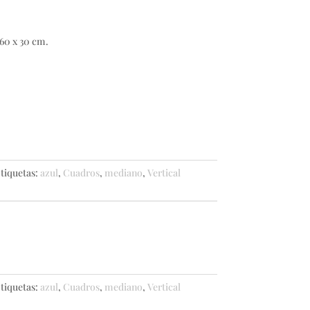
 60 x 30 cm.
tiquetas:
azul
,
Cuadros
,
mediano
,
Vertical
tiquetas:
azul
,
Cuadros
,
mediano
,
Vertical