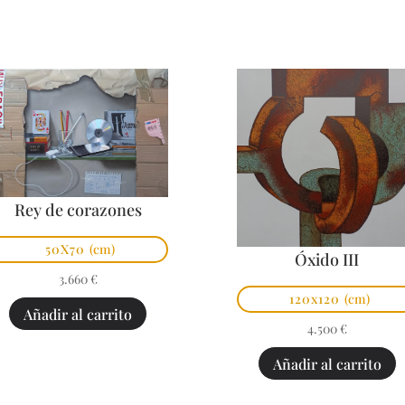
Rey de corazones
50X70
(cm)
Óxido III
3.660
€
120x120
(cm)
Añadir al carrito
4.500
€
Añadir al carrito