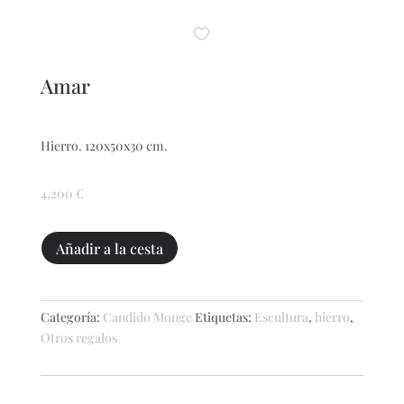
Amar
Hierro. 120x50x30 cm.
4.200
€
Amar
Añadir a la cesta
cantidad
Categoría:
Candido Monge
Etiquetas:
Escultura
,
hierro
,
Otros regalos