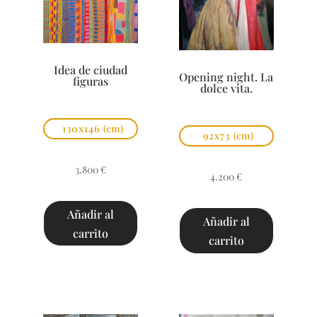
Idea de ciudad
Opening night. La
figuras
dolce vita.
130x146
(cm)
92x73
(cm)
3.800
€
4.200
€
Añadir al
Añadir al
carrito
carrito