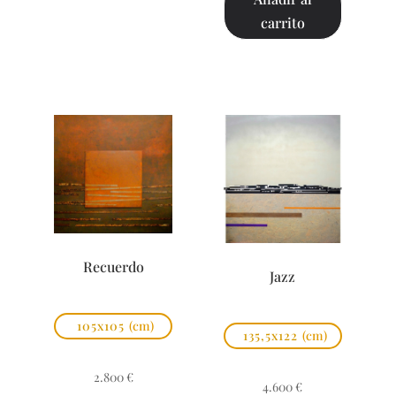
carrito
Recuerdo
Jazz
105x105
(cm)
135,5x122
(cm)
2.800
€
4.600
€