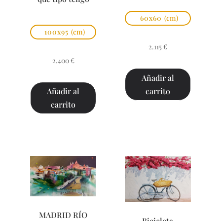
60x60
(cm)
100x95
(cm)
2.115
€
2.400
€
Añadir al
carrito
Añadir al
carrito
MADRID RÍO
Bicicleta