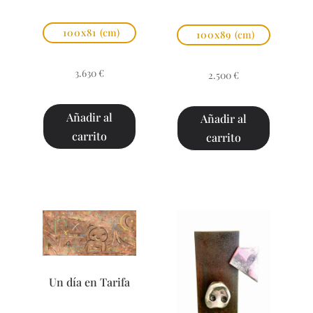
100x81
(cm)
100x89
(cm)
3.630
€
2.500
€
Añadir al
Añadir al
carrito
carrito
Un día en Tarifa