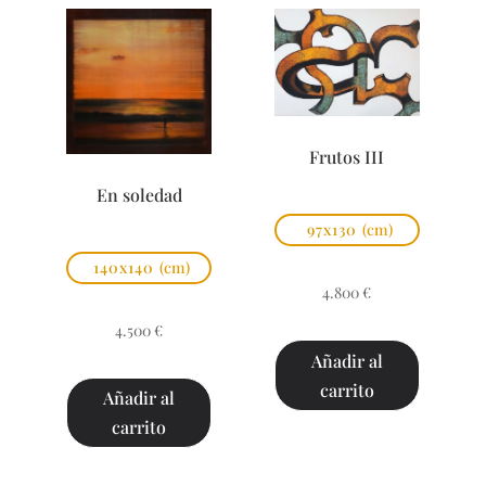
Frutos III
En soledad
97x130
(cm)
140x140
(cm)
4.800
€
4.500
€
Añadir al
carrito
Añadir al
carrito