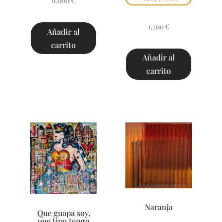
9.000
€
1.700
€
Añadir al
carrito
Añadir al
carrito
Naranja
Que guapa soy,
que tipo tengo