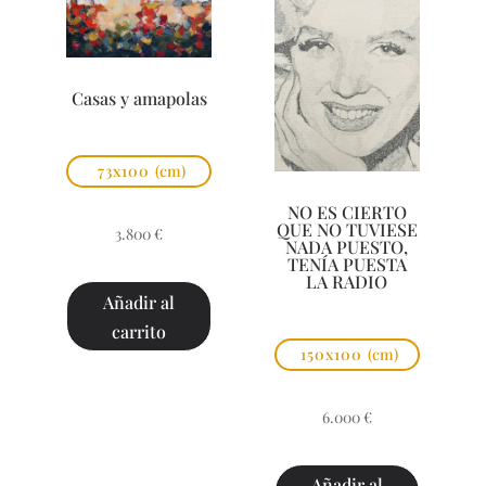
Casas y amapolas
73x100
(cm)
NO ES CIERTO
QUE NO TUVIESE
3.800
€
NADA PUESTO,
TENÍA PUESTA
LA RADIO
Añadir al
carrito
150x100
(cm)
6.000
€
Añadir al