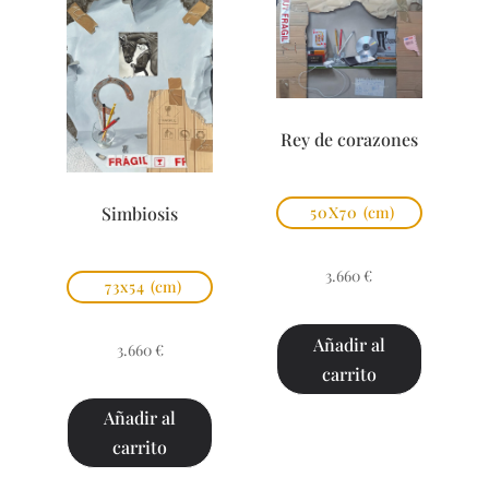
Rey de corazones
Simbiosis
50X70
(cm)
3.660
€
73x54
(cm)
Añadir al
3.660
€
carrito
Añadir al
carrito