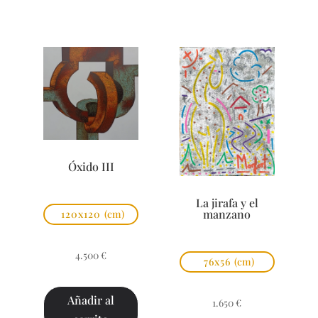
Óxido III
La jirafa y el
manzano
120x120
(cm)
4.500
€
76x56
(cm)
Añadir al
1.650
€