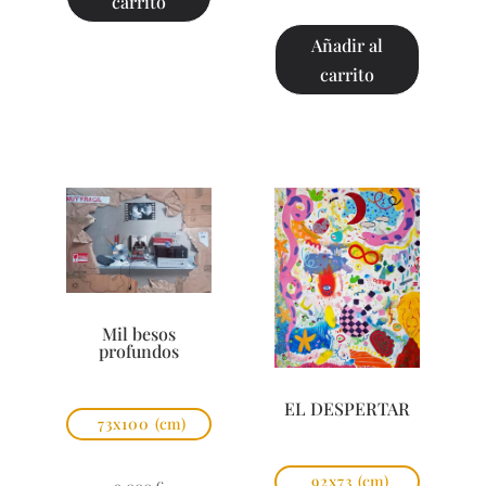
carrito
Añadir al
carrito
Mil besos
profundos
EL DESPERTAR
73x100
(cm)
92x73
(cm)