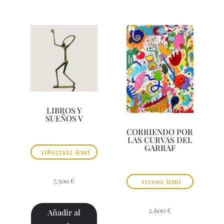
LIBROS Y
SUEÑOS V
CORRIENDO POR
LAS CURVAS DEL
GARRAF
118x55x12
(cm)
7.500
€
115x90
(cm)
2.600
€
Añadir al