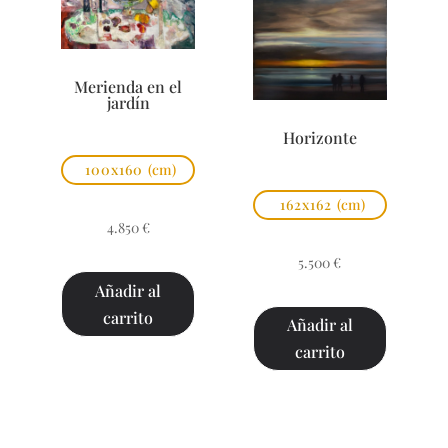
Merienda en el
jardín
Horizonte
100x160
(cm)
162x162
(cm)
4.850
€
5.500
€
Añadir al
carrito
Añadir al
carrito