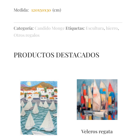
Medida:
120x50x30
(cm)
Categoría:
Candido Monge
Etiquetas:
Escultura
,
hierro
,
Otros regalos
PRODUCTOS DESTACADOS
Veleros regata