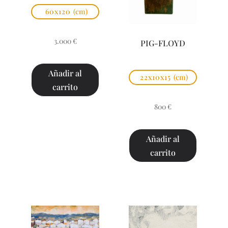
60x120
(cm)
3.000
€
PIG-FLOYD
Añadir al
22x10x15
(cm)
carrito
800
€
Añadir al
carrito