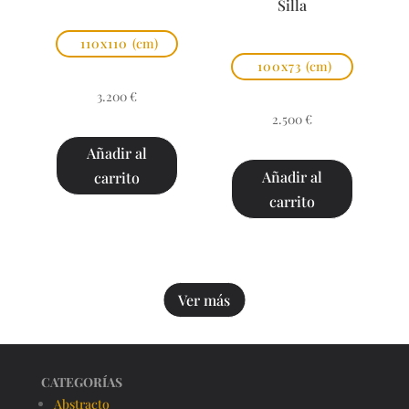
Silla
110x110
(cm)
100x73
(cm)
3.200
€
2.500
€
Añadir al
Añadir al
carrito
carrito
Ver más
CATEGORÍAS
Abstracto