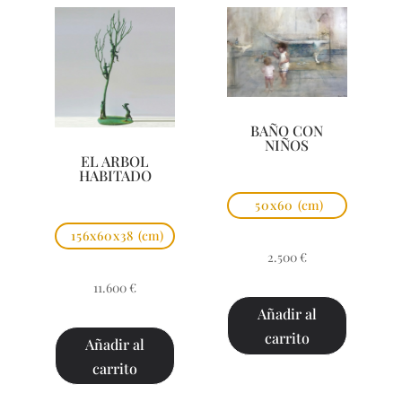
BAÑO CON
NIÑOS
EL ARBOL
HABITADO
50x60
(cm)
156x60x38
(cm)
2.500
€
11.600
€
Añadir al
carrito
Añadir al
carrito