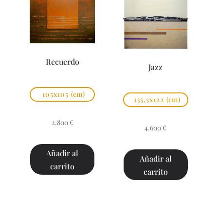
Recuerdo
Jazz
105x105
(cm)
135,5x122
(cm)
2.800
€
4.600
€
Añadir al
Añadir al
carrito
carrito