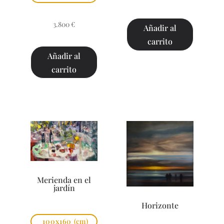
3.800
€
Añadir al
carrito
Añadir al
carrito
Merienda en el
jardín
Horizonte
100x160
(cm)