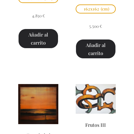
162x162
(cm)
4.850
€
5.500
€
Añadir al
carrito
Añadir al
carrito
Frutos III