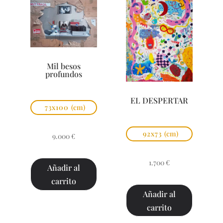
Mil besos
profundos
EL DESPERTAR
73x100
(cm)
92x73
(cm)
9.000
€
1.700
€
Añadir al
carrito
Añadir al
carrito