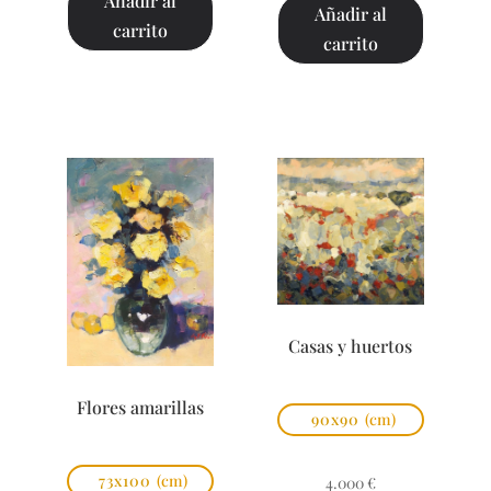
Añadir al
Añadir al
carrito
carrito
Casas y huertos
Flores amarillas
90x90
(cm)
73x100
(cm)
4.000
€