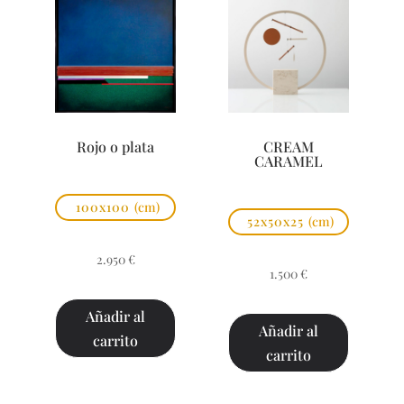
Rojo o plata
CREAM
CARAMEL
100x100
(cm)
52x50x25
(cm)
2.950
€
1.500
€
Añadir al
Añadir al
carrito
carrito