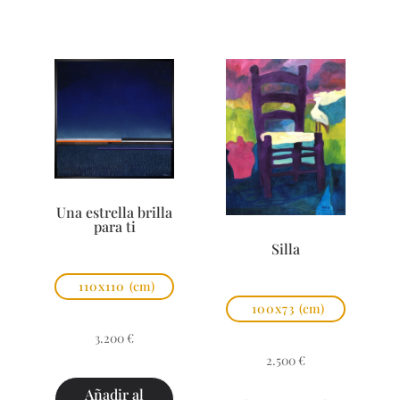
Una estrella brilla
para ti
Silla
110x110
(cm)
100x73
(cm)
3.200
€
2.500
€
Añadir al