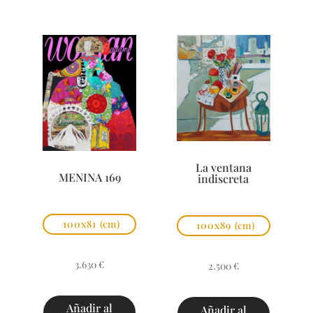
La ventana
MENINA 169
indiscreta
100x81
(cm)
100x89
(cm)
3.630
€
2.500
€
Añadir al
Añadir al