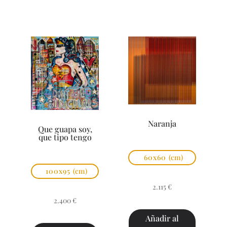
Naranja
Que guapa soy,
que tipo tengo
60x60
(cm)
100x95
(cm)
2.115
€
2.400
€
Añadir al