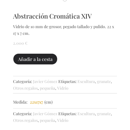
Abstracción Cromática XIV
Vidrio de 10 mm de grosor, pegado tallado y pulido. 22 x
17 x 7 cm.
2.000
€
Abstracción
Añadir a la cesta
Cromática
XIV
cantidad
Categoría:
Javier Gómez
Etiquetas:
Escultura
,
granate
,
Otros regalos
,
pequeña
,
Vidrio
Medida:
22x17x7
(cm)
Categoría:
Javier Gómez
Etiquetas:
Escultura
,
granate
,
Otros regalos
,
pequeña
,
Vidrio