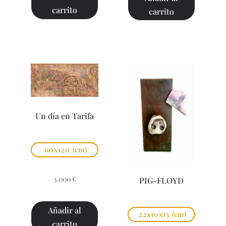
carrito
carrito
Un día en Tarifa
60x120
(cm)
3.000
€
PIG-FLOYD
Añadir al
22x10x15
(cm)
carrito