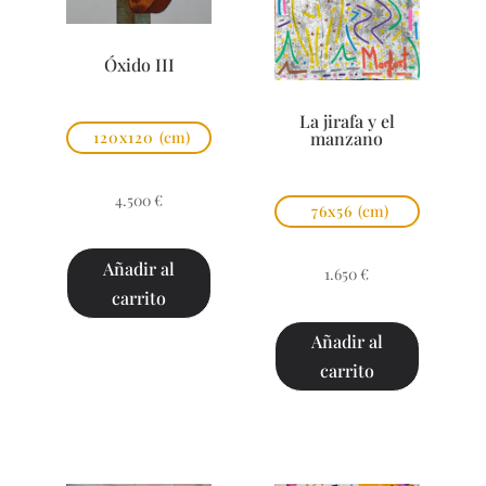
Óxido III
La jirafa y el
manzano
120x120
(cm)
4.500
€
76x56
(cm)
Añadir al
1.650
€
carrito
Añadir al
carrito