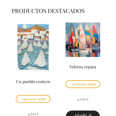
PRODUCTOS DESTACADOS
Veleros regata
Un pueblo costero
100x100
(cm)
140x100
(cm)
4.500
€
4.630
€
Añadir al