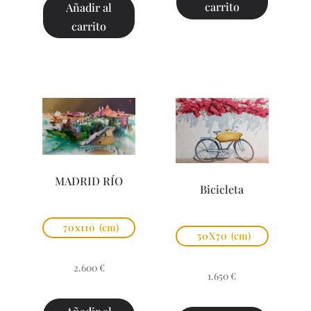
carrito
Añadir al
carrito
MADRID RÍO
Bicicleta
70x110
(cm)
50X70
(cm)
2.600
€
1.650
€