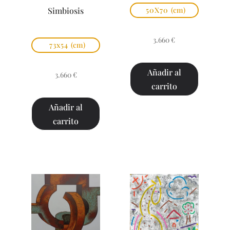
Simbiosis
50X70
(cm)
3.660
€
73x54
(cm)
Añadir al
3.660
€
carrito
Añadir al
carrito