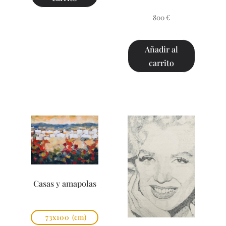
800
€
Añadir al
carrito
Casas y amapolas
73x100
(cm)