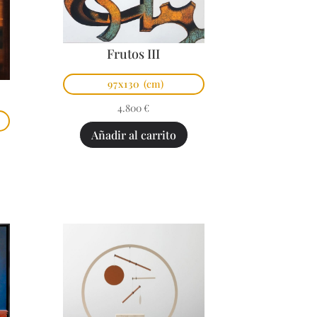
Frutos III
97x130
(cm)
4.800
€
Añadir al carrito