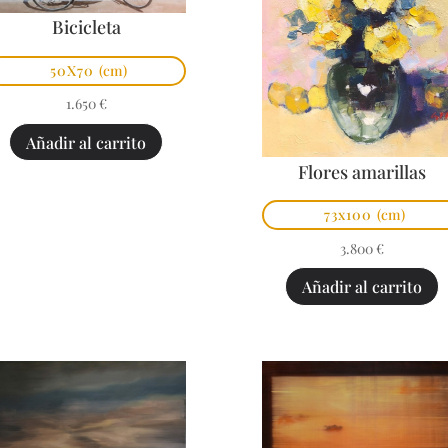
Bicicleta
50X70
(cm)
1.650
€
Añadir al carrito
Flores amarillas
73x100
(cm)
3.800
€
Añadir al carrito