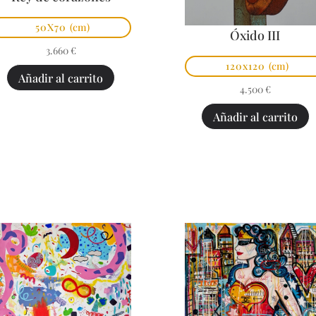
50X70
(cm)
Óxido III
3.660
€
120x120
(cm)
Añadir al carrito
4.500
€
Añadir al carrito