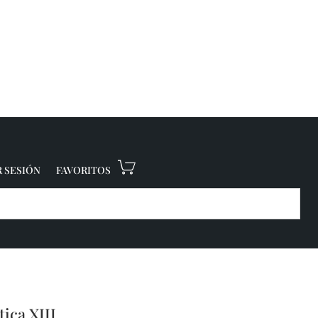
R SESIÓN
FAVORITOS
ica XIII