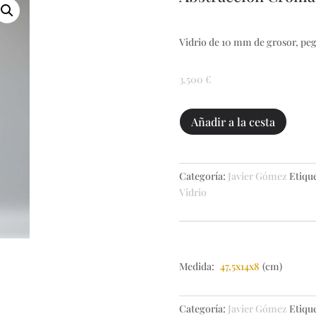
Vidrio de 10 mm de grosor, pegad
3.500
€
Abstracción
Añadir a la cesta
Cromática
XIII
cantidad
Categoría:
Javier Gómez
Etiqu
Vidrio
Medida:
47,5x14x8
(cm)
Categoría:
Javier Gómez
Etiqu