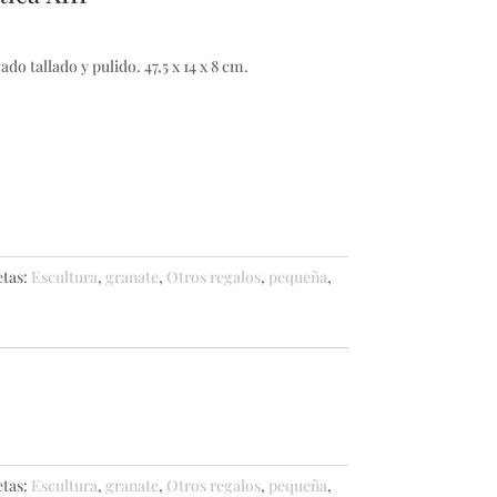
o tallado y pulido. 47,5 x 14 x 8 cm.
etas:
Escultura
,
granate
,
Otros regalos
,
pequeña
,
etas:
Escultura
,
granate
,
Otros regalos
,
pequeña
,