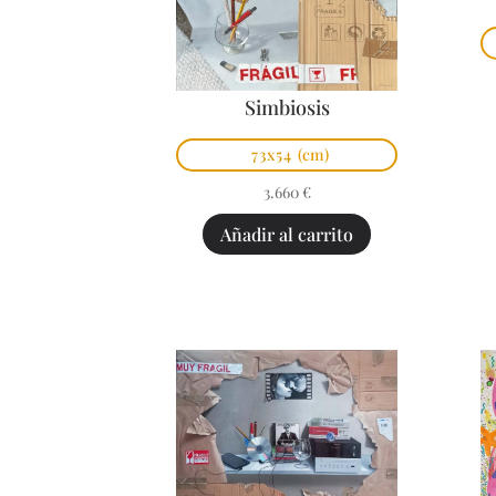
Simbiosis
73x54
(cm)
3.660
€
Añadir al carrito