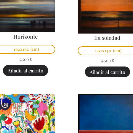
Horizonte
En soledad
162x162
(cm)
140x140
(cm)
5.500
€
4.500
€
Añadir al carrito
Añadir al carrito