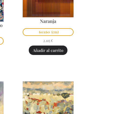
Naranja
po
60x60
(cm)
2.115
€
Añadir al carrito