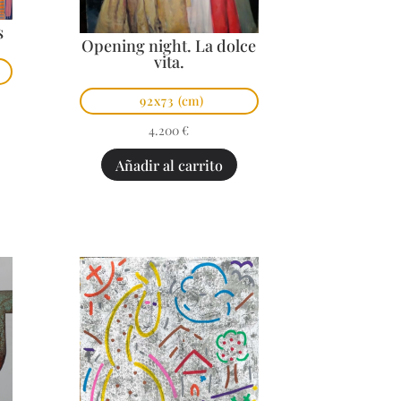
s
Opening night. La dolce
vita.
92x73
(cm)
4.200
€
Añadir al carrito