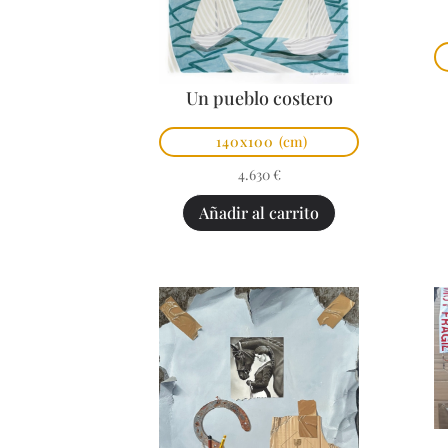
Un pueblo costero
140x100
(cm)
4.630
€
Añadir al carrito