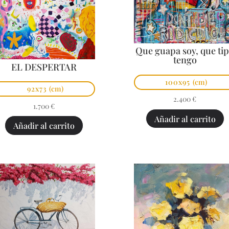
Que guapa soy, que ti
tengo
EL DESPERTAR
100x95
(cm)
92x73
(cm)
2.400
€
1.700
€
Añadir al carrito
Añadir al carrito