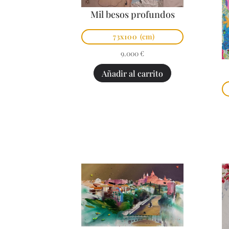
Mil besos profundos
73x100
(cm)
9.000
€
Añadir al carrito