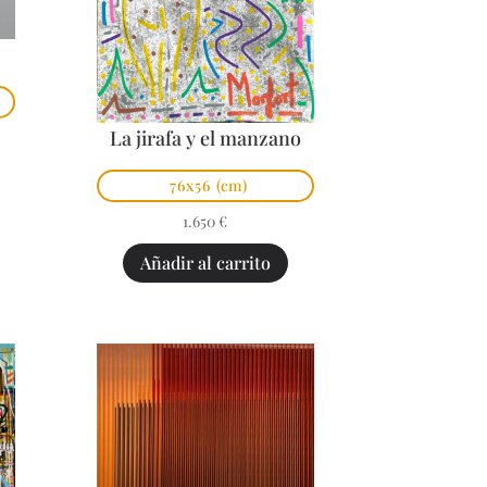
La jirafa y el manzano
76x56
(cm)
1.650
€
Añadir al carrito