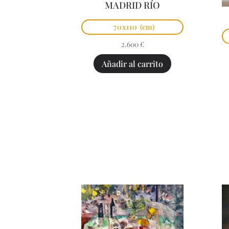
MADRID RÍO
70x110
(cm)
2.600
€
Añadir al carrito