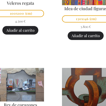
Veleros regata
Idea de ciudad figura
100x100
(cm)
130x146
(cm)
4.500
€
3.800
€
Añadir al carrito
Añadir al carrito
Rey de corazones