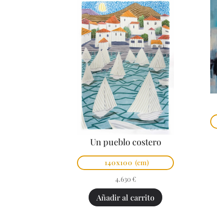
Un pueblo costero
140x100
(cm)
4.630
€
Añadir al carrito