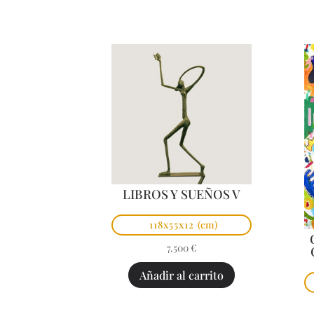
LIBROS Y SUEÑOS V
118x55x12
(cm)
7.500
€
Añadir al carrito