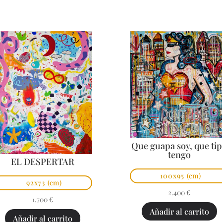
Que guapa soy, que ti
tengo
EL DESPERTAR
100x95
(cm)
92x73
(cm)
2.400
€
1.700
€
Añadir al carrito
Añadir al carrito