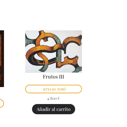
Frutos III
97x130
(cm)
4.800
€
Añadir al carrito