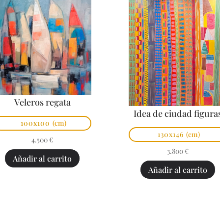
Veleros regata
Idea de ciudad figura
100x100
(cm)
130x146
(cm)
4.500
€
3.800
€
Añadir al carrito
Añadir al carrito