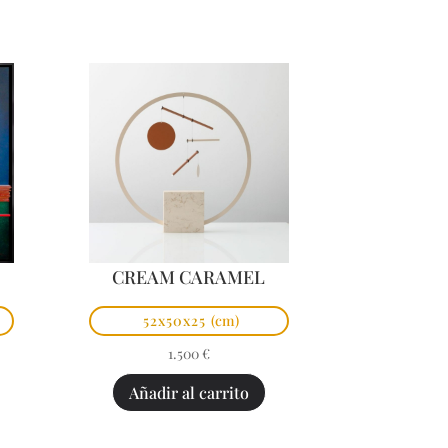
CREAM CARAMEL
52x50x25
(cm)
1.500
€
Añadir al carrito