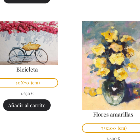
Bicicleta
50X70
(cm)
1.650
€
Añadir al carrito
Flores amarillas
73x100
(cm)
3.800
€