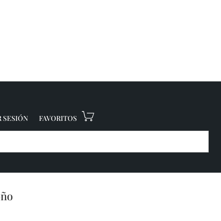
R SESIÓN
FAVORITOS
oño