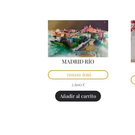
MADRID RÍO
70x110
(cm)
2.600
€
Añadir al carrito