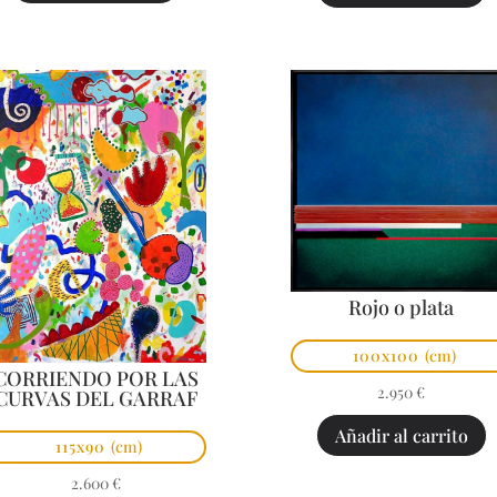
Rojo o plata
100x100
(cm)
CORRIENDO POR LAS
2.950
€
CURVAS DEL GARRAF
Añadir al carrito
115x90
(cm)
2.600
€