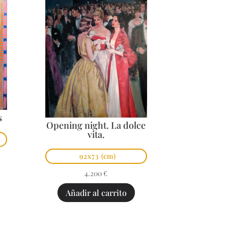
s
Opening night. La dolce
vita.
92x73
(cm)
4.200
€
Añadir al carrito