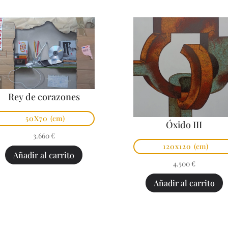
Rey de corazones
50X70
(cm)
Óxido III
3.660
€
120x120
(cm)
Añadir al carrito
4.500
€
Añadir al carrito