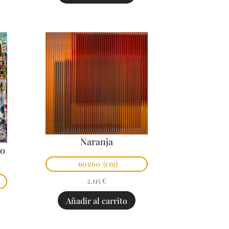
Naranja
po
60x60
(cm)
2.115
€
Añadir al carrito